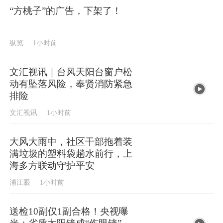
“方桃子”的广告，下架了！
纵览
1小时前
文汇视讯｜台风天阳台窗户松
动有坠落风险，奉贤消防紧急
排险
文汇视讯
1小时前
大风大雨中，社区干部拖着装
满垃圾的塑料袋趟水前行，上
海多方联动守护平安
浦江眼
1小时前
送检10副仅1副合格！央视曝
光：劣质太阳镜成“伤眼镜”