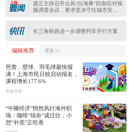
龚正主持召开台风“白海豚”防御应对视
频调度会议，要求坚决守住城市安全
台风“白海豚”已登陆
底线
长三角铁路进一步调整列车开行方案
>>
一无人机飞入保加利亚爆炸，型号为
编辑推荐
更多
乌克兰军方常用
芭蕾、壁球、羽毛球最快报
7月份数据出炉，如何看待当前物价运
满！上海市民日校启动报名，
行态势？
课程增长177.6%
文旅乐游
俄驻日大使：日本推翻“无核三原则”将
招致邻国反制
“午睡经济”悄然风行海外职
台风“白海豚”将于今日傍晚前后在浙江
场：咖啡“续命”成过往，小
玉环到温岭一带登陆
憩“补觉”正吃香