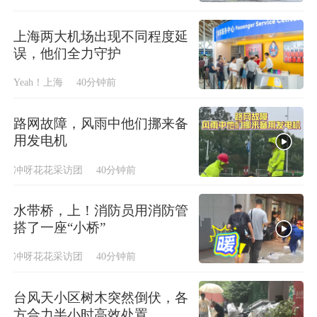
上海两大机场出现不同程度延
误，他们全力守护
Yeah！上海
40分钟前
路网故障，风雨中他们挪来备
用发电机
冲呀花花采访团
40分钟前
水带桥，上！消防员用消防管
搭了一座“小桥”
冲呀花花采访团
40分钟前
台风天小区树木突然倒伏，各
方合力半小时高效处置