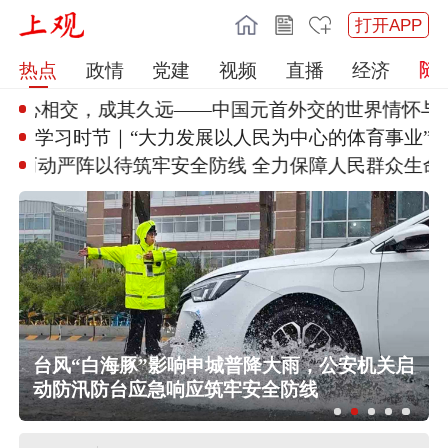
打开APP
热点
政情
党建
视频
直播
经济
心相交，成其久远
——中国元首外交的世界情怀与大
学习时节｜“大力发展以人民为中
心的体育事业”
”而动严阵以待筑
牢安全防线 全力保障人民群众生
命财
台风“白海豚”影响申城普降大雨，公安机关启
动防汛防台应急响应筑牢安全防线
台风“白海豚”将于今日傍晚前后在浙江
玉环到温岭一带登陆