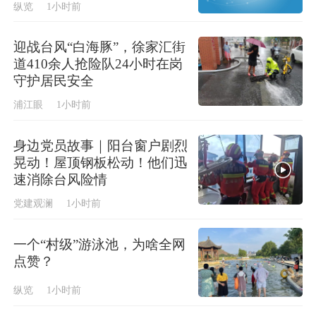
纵览
1小时前
迎战台风“白海豚”，徐家汇街
道410余人抢险队24小时在岗
守护居民安全
浦江眼
1小时前
身边党员故事｜阳台窗户剧烈
晃动！屋顶钢板松动！他们迅
速消除台风险情
党建观澜
1小时前
一个“村级”游泳池，为啥全网
点赞？
纵览
1小时前