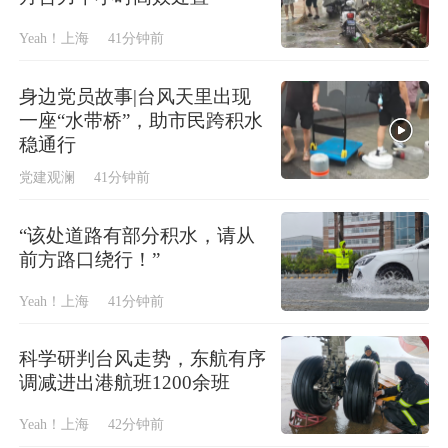
Yeah！上海
41分钟前
身边党员故事|台风天里出现
一座“水带桥”，助市民跨积水
稳通行
党建观澜
41分钟前
“该处道路有部分积水，请从
前方路口绕行！”
Yeah！上海
41分钟前
科学研判台风走势，东航有序
调减进出港航班1200余班
Yeah！上海
42分钟前