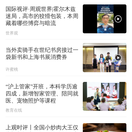
国际视评·周观世界|霍尔木兹
迷局，高市的狡猾包装，本周
藏着哪些博弈与暗流
世界观
当外卖骑手在世纪书房接过一
袋新书和上海书展消费券
许蜜桃
“沪上管家”开班，本科学历逾
四成，新增智家管理、陪同就
医、宠物照护等课程
教育在线
上观时评丨全国小炒肉大王仅