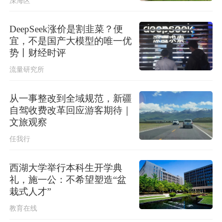
深海区
台风“白海豚”已登陆
DeepSeek涨价是割韭菜？便
宜，不是国产大模型的唯一优
势丨财经时评
流量研究所
从一事整改到全域规范，新疆
自驾收费改革回应游客期待｜
文旅观察
任我行
西湖大学举行本科生开学典
礼，施一公：不希望塑造“盆
栽式人才”
教育在线