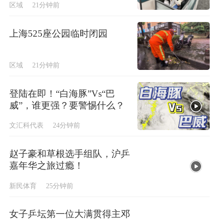
区域
21分钟前
上海525座公园临时闭园
区域
21分钟前
登陆在即！“白海豚”Vs“巴
威”，谁更强？要警惕什么？
文汇科代表
24分钟前
赵子豪和草根选手组队，沪乒
嘉年华之旅过瘾！
新民体育
25分钟前
女子乒坛第一位大满贯得主邓