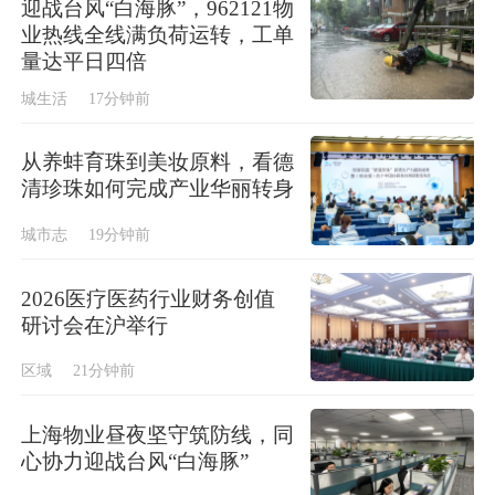
迎战台风“白海豚”，962121物
业热线全线满负荷运转，工单
量达平日四倍
城生活
17分钟前
从养蚌育珠到美妆原料，看德
清珍珠如何完成产业华丽转身
城市志
19分钟前
2026医疗医药行业财务创值
研讨会在沪举行
区域
21分钟前
上海物业昼夜坚守筑防线，同
心协力迎战台风“白海豚”