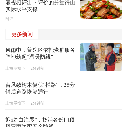
靠视频评出？评价的分量得由
实际水平支撑
时评
更多新闻
风雨中，普陀区依托党群服务
阵地筑起“温暖防线”
上海屋檐下
2分钟前
台风致树木倒伏“拦路”，25分
钟后道路恢复通行
上海屋檐下
2分钟前
迎战“白海豚”，杨浦各部门顶
风冒雨筑牢安全防线