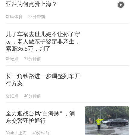
亚萍为何点赞上海？
新民体育
25分钟前
儿子车祸去世儿媳不让孙子守
灵，老人做亲子鉴定非亲生，
索赔36.5万，判了
新瞰点
31分钟前
长三角铁路进一步调整列车开
行方案
交汇点
40分钟前
全力迎战台风“白海豚” ，浦
东交警守护通行
Yeah！上海
40分钟前