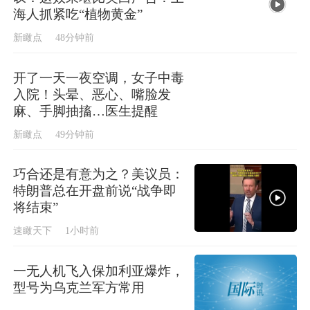
海人抓紧吃“植物黄金”
新瞰点
48分钟前
开了一天一夜空调，女子中毒
入院！头晕、恶心、嘴脸发
麻、手脚抽搐…医生提醒
新瞰点
49分钟前
巧合还是有意为之？美议员：
特朗普总在开盘前说“战争即
将结束”
速瞰天下
1小时前
一无人机飞入保加利亚爆炸，
型号为乌克兰军方常用