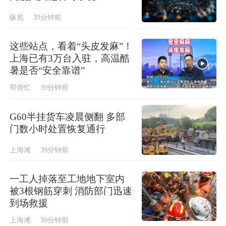
纵览
39分钟前
这些站点，看着“头皮发麻”！
上海已有3万台入驻，高温酷
暑是否“安全靠谱”
帮侬忙
39分钟前
G60半挂货车凌晨侧翻 多部
门数小时处置恢复通行
上海滩
39分钟前
一工人掉落至工地地下室内
被3根钢筋穿刺 消防部门迅速
到场救援
上海滩
39分钟前