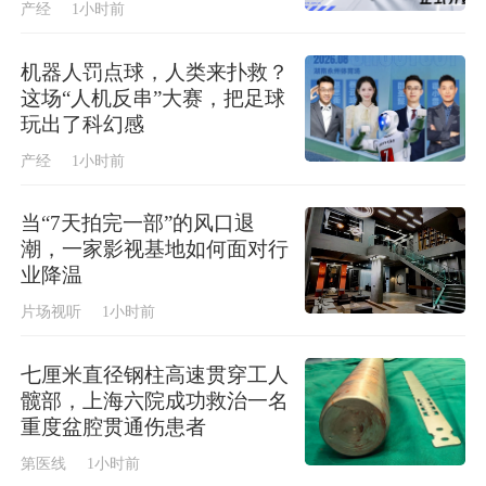
产经
1小时前
机器人罚点球，人类来扑救？
这场“人机反串”大赛，把足球
玩出了科幻感
产经
1小时前
当“7天拍完一部”的风口退
潮，一家影视基地如何面对行
业降温
片场视听
1小时前
七厘米直径钢柱高速贯穿工人
髋部，上海六院成功救治一名
重度盆腔贯通伤患者
第医线
1小时前