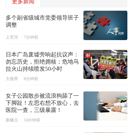
更多新闻
多个副省级城市党委领导班子
调整
上官河
7分钟前
日本广岛废墟旁响起抗议声：
勿忘历史，拒绝拥核；危地马
拉火山持续喷发50小时
大视界
8分钟前
女子公园散步被流浪狗舔了一
下脚趾！左思右想不放心，去
医院一查，三级暴露！
新瞰点
14分钟前