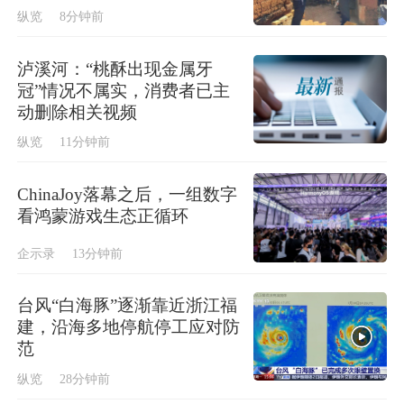
纵览
8分钟前
泸溪河：“桃酥出现金属牙
冠”情况不属实，消费者已主
动删除相关视频
纵览
11分钟前
ChinaJoy落幕之后，一组数字
看鸿蒙游戏生态正循环
企示录
13分钟前
台风“白海豚”逐渐靠近浙江福
建，沿海多地停航停工应对防
范
纵览
28分钟前