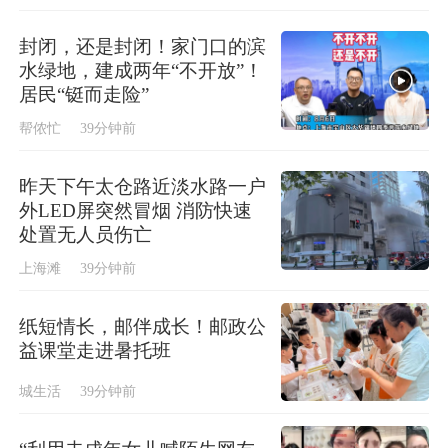
封闭，还是封闭！家门口的滨
水绿地，建成两年“不开放”！
居民“铤而走险”
帮侬忙
39分钟前
昨天下午太仓路近淡水路一户
外LED屏突然冒烟 消防快速
处置无人员伤亡
上海滩
39分钟前
纸短情长，邮伴成长！邮政公
益课堂走进暑托班
城生活
39分钟前