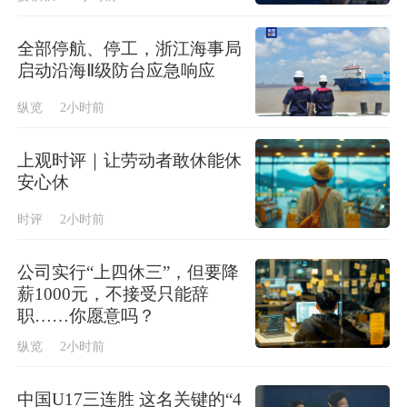
全部停航、停工，浙江海事局
启动沿海Ⅱ级防台应急响应
纵览
2小时前
上观时评｜让劳动者敢休能休
安心休
时评
2小时前
公司实行“上四休三”，但要降
薪1000元，不接受只能辞
职……你愿意吗？
纵览
2小时前
中国U17三连胜 这名关键的“4