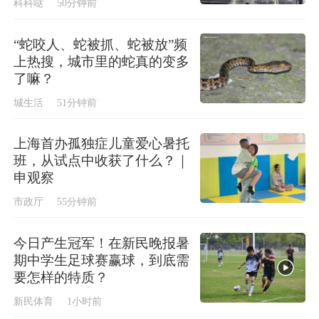
科科哒
50分钟前
“蛇咬人、蛇被抓、蛇被放”频
上热搜，城市里的蛇真的变多
了嘛？
城生活
51分钟前
上海首办孤独症儿童爱心暑托
班，从试点中收获了什么？｜
申观察
市政厅
55分钟前
今日产生冠军！在新民晚报暑
期中学生足球赛赢球，到底需
要怎样的特质？
新民体育
1小时前