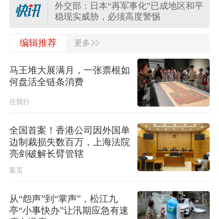
外交部：日本“再军事化”已成地区和平
稳现实威胁，必须高度警惕
>>
外交部：日方应正视国际社会关切，
编辑推荐
更多
切实履行不扩散核武器的国际法义务
马王堆大展满月，一张票根如
“白海豚”登陆地点更新！中央气象台升
何盘活全链条消费
级台风预警
任我行
关于对派拓公司在华销售产品启动网
络安全审查的公告
全国首案！香港公司因外国单
边制裁损失数百万，上海法院
台风“白海豚”影响我国已成定局 即将
亮剑破解长臂管辖
进入48小时台风警戒线
案页
任前公示半年后，胡瑞连主动投案
从“怨声”到“掌声”，松江九
亭“小事快办”让汛期应急有速
外交部：日本“再军事化”已成地区和平