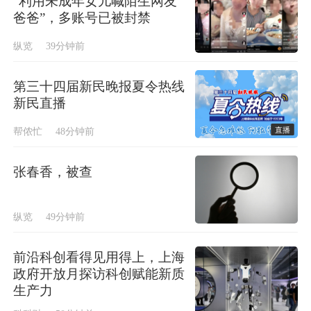
“利用未成年女儿喊陌生网友
爸爸”，多账号已被封禁
纵览
39分钟前
第三十四届新民晚报夏令热线
新民直播
直播
帮侬忙
48分钟前
张春香，被查
纵览
49分钟前
前沿科创看得见用得上，上海
政府开放月探访科创赋能新质
生产力