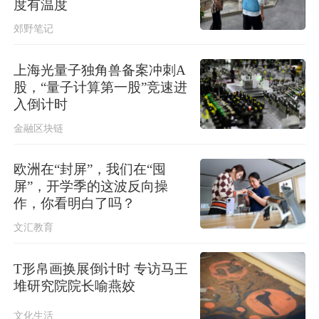
度有温度
稳现实威胁，必须高度警惕
郊野笔记
上海光量子独角兽备案冲刺A
股，“量子计算第一股”竞速进
入倒计时
金融区块链
欧洲在“封屏”，我们在“囤
屏”，开学季的这波反向操
作，你看明白了吗？
文汇教育
T形帛画换展倒计时 专访马王
堆研究院院长喻燕姣
文化生活