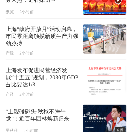
纵览
2小时前
上海“政府开放月”活动启幕，
市民零距离触摸新质生产力强
劲脉搏
产经
2小时前
上海发布促进民营经济发
展“十五五”规划，2030年GDP
占比要达1/3
产经
2小时前
“上观碰碰头·秋秋不睡午
觉”：近百年园林焕新归来
直播
晏秋秋
2小时前