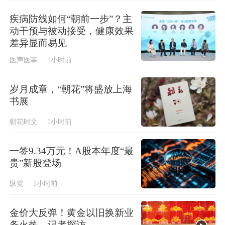
疾病防线如何“朝前一步”？主
动干预与被动接受，健康效果
差异显而易见
医声医事
1小时前
岁月成章，“朝花”将盛放上海
书展
朝花时文
1小时前
一签9.34万元！A股本年度“最
贵”新股登场
纵览
1小时前
金价大反弹！黄金以旧换新业
务火热，记者探访→