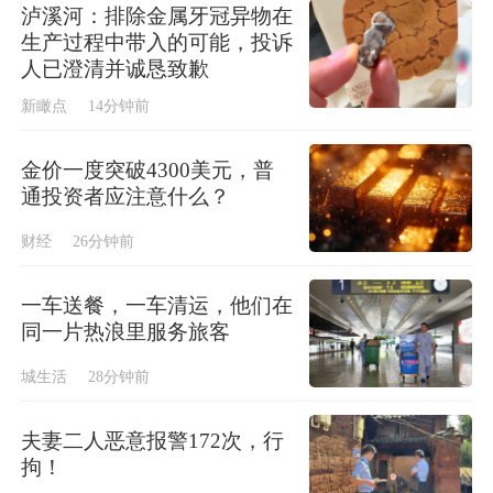
泸溪河：排除金属牙冠异物在
生产过程中带入的可能，投诉
人已澄清并诚恳致歉
新瞰点
14分钟前
金价一度突破4300美元，普
通投资者应注意什么？
财经
26分钟前
一车送餐，一车清运，他们在
同一片热浪里服务旅客
城生活
28分钟前
夫妻二人恶意报警172次，行
拘！