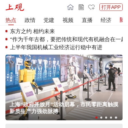
打开APP
热点
政情
党建
视频
直播
经济
东方之约 相约未来
“作为千年古都，要把传统和现代
有机融合在一起”
上半年我国机械工业经济运行稳中
有进
上海“政府开放月”活动启幕，市民零距离触摸
新质生产力强劲脉搏
任前公示半年后，胡瑞连主动投案