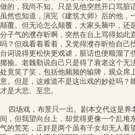
做的，我尚不知。只是见他突然开口骂脏
虽然也知道，演完《建筑大师》后的他，
颠覆。但无论怎么颠覆，大家头脑中，还
分子气的濮存昕啊，突然在台上骂得如此
吗？但戏看着看着，又觉得濮存昕给自己
台词说得更松快更戏谑，脏话也便顺溜了
揶揄。老魏勒说自己只是得了衰老这个无
处竟笑了笑，包括他频频的输牌，观众席
意。但是，这难道不是这出戏的妙处吗？
才是大悲、至悲。
四场戏，布景只一出。剧本交代这是养
间，但我望向台上，却觉得更像一个乱堆
气的荒芜，正好是两个虽有子女却无人看