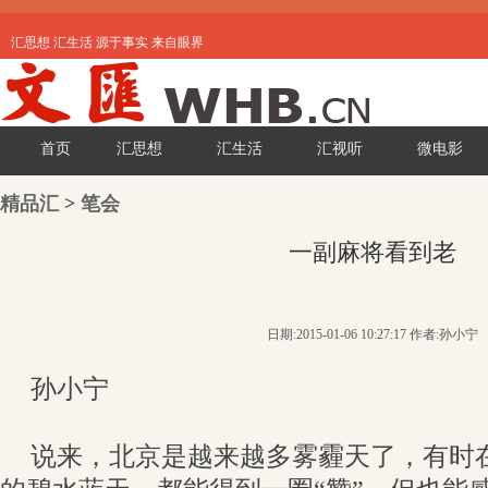
汇思想 汇生活 源于事实 来自眼界
首页
汇思想
汇生活
汇视听
微电影
精品汇
>
笔会
一副麻将看到老
日期:2015-01-06 10:27:17 作者:孙小宁
孙小宁
说来，北京是越来越多雾霾天了，有时