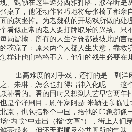
现。魏勒在这里邀芬西雅打牌，濮存昕是
张桌子，他还动作轻巧地将每张椅子都亲
面的灰坐掉。为老魏勒的开场戏所做的处
个看似正常的老人要打牌取乐的兴致。只
每局皆输，所有的人生伪饰都被彼此的言
的苍凉了：原来两个人都人生失意，靠救
怎样让他们格格不入，他们的残生必要在
一出高难度的对手戏，还打的是一副洋麻
之、朱琳，怎么也打得出神入化呢——这
频补看的。看的同时又想到人艺早它两年
也是个洋剧目，剧作家阿瑟·米勒还亲临过
北京，也包括整个中国，给他的印象都像
场“内战”中走出（指“文革”），街上人们
鲜亮起来，但还无暇顾及公共厕所的气味