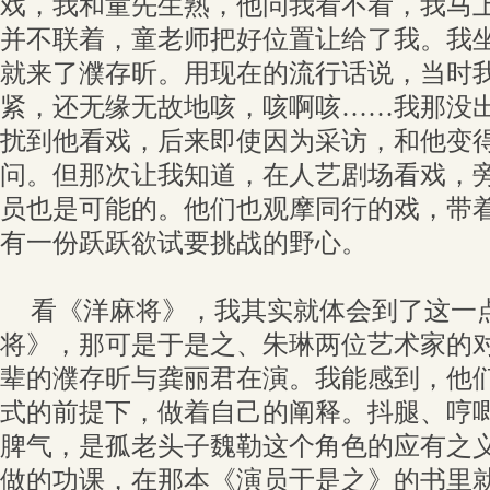
戏，我和童先生熟，他问我看不看，我马
并不联着，童老师把好位置让给了我。我
就来了濮存昕。用现在的流行话说，当时
紧，还无缘无故地咳，咳啊咳……我那没
扰到他看戏，后来即使因为采访，和他变
问。但那次让我知道，在人艺剧场看戏，
员也是可能的。他们也观摩同行的戏，带
有一份跃跃欲试要挑战的野心。
看《洋麻将》，我其实就体会到了这一
将》，那可是于是之、朱琳两位艺术家的
辈的濮存昕与龚丽君在演。我能感到，他
式的前提下，做着自己的阐释。抖腿、哼
脾气，是孤老头子魏勒这个角色的应有之
做的功课，在那本《演员于是之》的书里