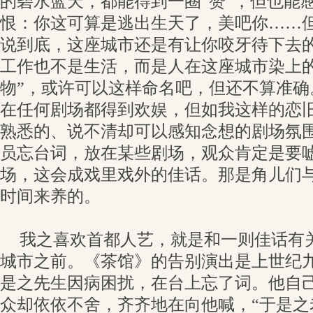
的碧水蓝天，都能得到一圈“赞”，但也能
恨：你这可算是逃出生天了，美吧你……
说到底，这座城市还是有让你咬牙待下去
工作也不是生活，而是人在这座城市染上的
物”，或许可以这样命名吧，但还不算准确
在任何剧场都得到欢娱，但如我这样的恋
熟悉的、说不清却可以感知念想的剧场氛
员忘台词，放在某些剧场，观众肯定是要
场，这会成戏里戏外的佳话。那是角儿们
时间来养的。
我之喜欢首都人艺，就是和一则佳话有
城市之前。《茶馆》的告别演出是上世纪
是之先生因病困扰，在台上忘了词。他自
众却依依不舍，齐齐地在向他喊，“于是之