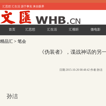
汇思想 汇生活 源于事实 来自眼界
首页
汇思想
汇生活
汇视听
微电影
精品汇
>
笔会
《伪装者》，谍战神话的另
日期:2015-10-26 08:48:42 作者:孙洁
孙洁