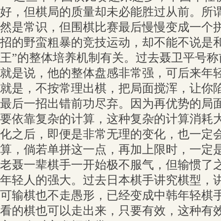
好，但棋局的质量却未必能胜过从前。所谓
然是常识，但围棋比赛最后慢慢变成一个
招的野蛮粗暴的竞技运动，却不能不说是和
王”的整体培养机制有关。过去聂卫平号称
就是说，他的整体盘感非常强，可后来年
就是，不按常理出棋，把局面搅浑，让你
最后一招出错前功尽弃。因为再优势的局
要依靠复杂的计算，这种复杂的计算消耗
化之后，即便是非常无理的变化，也一定
算，倘若单拼这一点，再加上限时，一定
老聂一辈棋手一开始极不服气，但输惯了
年轻人的强大。过去日本棋手讲究棋型，
可输棋也不走愚形，已经变成中韩年轻棋
看的棋也可以走出来，只要有效，这种有