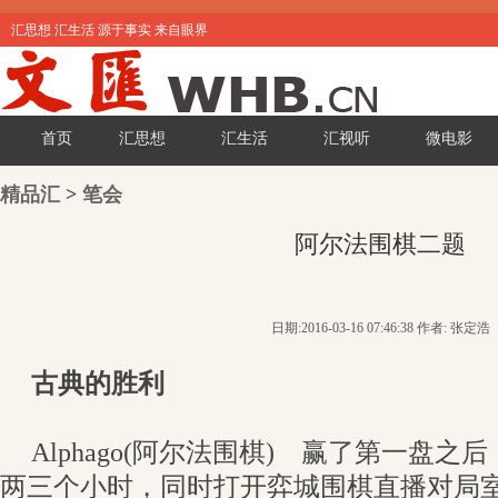
汇思想 汇生活 源于事实 来自眼界
首页
汇思想
汇生活
汇视听
微电影
精品汇
>
笔会
阿尔法围棋二题
日期:2016-03-16 07:46:38 作者: 张定浩
古典的胜利
Alphago(阿尔法围棋) 赢了第一盘
两三个小时，同时打开弈城围棋直播对局