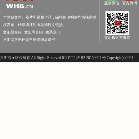
互动微信
官方微博
本网站文字、图片和视频作品，除特别说明外均为独家授
权发布，转载请注明出处和原文链接。
文汇报介绍
|
文汇网介绍
|
联系我们
文汇报官方微信
文汇网跟帖评论自律管理承诺书
文汇网 ● 版权所有 All Rights Reserved ICP许可 沪 B2-20150001 号 Copyright(c)2004