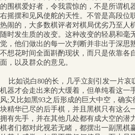
的围棋爱好者，令我震惊的，不是所谓机
右摇摆和见风使舵的天性。不管是高段位
热闹的，大多数棋评者对棋局优劣乃至人
随时发生质的改变。这种改变的轻易和毫
觉，他们做出的每一次判断并非出于深思
不想花时间全面斟酌现状，而只是依靠各
面，以及群众的意见。
比如说白80的长，几乎立刻引发一片哀
机器才会走出来的大缓着，但单纯看这一
风;又比如黑93之后形成的巨大中空，确
块精华已尽的后手棋，并且黑棋只有这么
拥有先手，并在其他几处都有成大空的潜
棋者们都对此视若无睹，都摆出一副黑棋