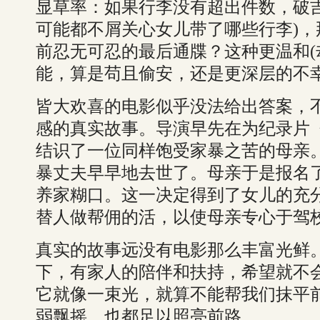
显草率：如果行李没有超出件数，破
可能都不屑关心女儿带了哪些行李)
前忍无可忍的最后通牒？这种更温和(
能，算是苟且偷安，还是更深层的不
皆大欢喜的电影似乎没法给出答案，
感的真实故事。导演早先在为纪录片
结识了一位同样饱受家暴之苦的母亲
暴丈夫早早地去世了。母亲于是报名
养家糊口。这一决定得到了女儿的充
替人做帮佣的活，以使母亲专心于驾
真实的故事远没有电影那么丰富光鲜
下，有家人的陪伴和扶持，希望就不
它就像一束光，就算不能帮我们抹平
弱飘摇，也都足以照亮前路。