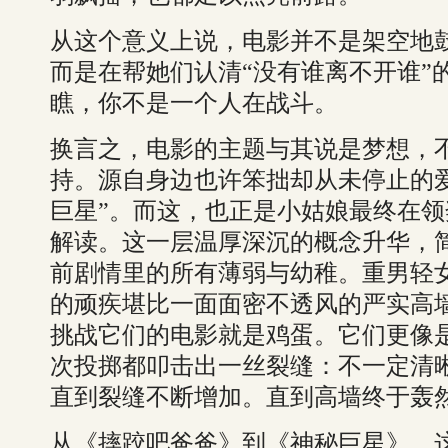
从这个意义上说，电影并不是架空地鼓
而是在帮她们认清“没有谁离不开谁”
瞧，你不是一个人在战斗。
换言之，电影的主题与其说是梦想，
持。源自身边也许笨拙却从未停止的
巨星”。而这，也正是小姑娘最终在领
解读。这一层温厚深沉的概念升华，
前剧情里的所有薄弱与幼稚。重男轻
的顽疾堪比一面面密不透风的严实高
挑战它们的电影就是鸡蛋。它们更像
次投掷都叩击出一丝裂缝：不一定清
直到裂缝不断增加。直到高墙终于轰
从《摔跤吧爸爸》到《神秘巨星》，