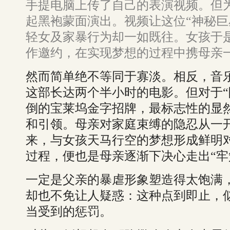
手提电脑上传了自己的表演视频。但
起黑袍蒙面演出。视频让这位“神秘巨
轻女及家暴行为却一如既往。女孩于
作邀约，在实现梦想的过程中携母亲
然而简单绝不等同于寡淡。相反，音
这部长达两个半小时的电影。但对于“
倒的宝莱坞金字招牌，最标志性的显
和引领。母亲对家庭束缚的隐忍从一
来，与女孩天马行空的梦想形成鲜明
过程，便也是母亲逐渐下决心走出“牢
一定是父亲的暴虐形象塑造得太饱满
却也不免让人疑惑：这种点到即止，
当受到的惩罚。