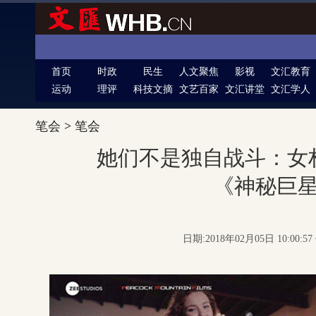
首页
时政
民生
人文聚焦
影视
文汇教育
运动
理评
科技文摘
文艺百家
文汇讲堂
文汇学人
笔会
>
笔会
她们不是独自战斗：女
《神秘巨
日期:2018年02月05日 10:00: