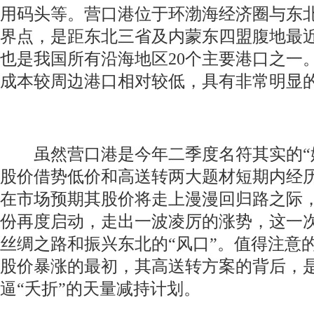
用码头等。营口港位于环渤海经济圈与东
界点，是距东北三省及内蒙东四盟腹地最
也是我国所有沿海地区20个主要港口之一
成本较周边港口相对较低，具有非常明显
虽然营口港是今年二季度名符其实的“
股价借势低价和高送转两大题材短期内经
在市场预期其股价将走上漫漫回归路之际，
份再度启动，走出一波凌厉的涨势，这一
丝绸之路和振兴东北的“风口”。值得注意
股价暴涨的最初，其高送转方案的背后，
逼“夭折”的天量减持计划。