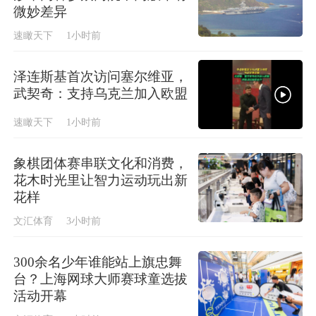
微妙差异
速瞰天下
1小时前
泽连斯基首次访问塞尔维亚，
武契奇：支持乌克兰加入欧盟
速瞰天下
1小时前
象棋团体赛串联文化和消费，
花木时光里让智力运动玩出新
花样
文汇体育
3小时前
300余名少年谁能站上旗忠舞
台？上海网球大师赛球童选拔
活动开幕