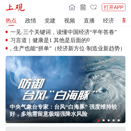
打开APP
热点
政情
党建
视频
直播
经济
一见·三个关键词，读懂中国经济
“半年答卷”
0
习言道｜健康是1 其他是后面的
多部门“攥指成拳”调度部署防范
应对“白海豚”登陆
中央气象台专家：台风“白海豚” 强度维持较
好，多地需留意极端强降水风险
伊朗媒体发布伊朗最高领袖视频