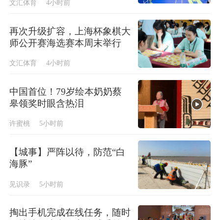
文汇体育
4小时前
再次升级扩容，上海杯象棋大
师公开赛海选赛本周末举行
文汇体育
4小时前
中国首位！79岁绘本奶奶蔡
皋领奖时眼含热泪
许蜜桃
5小时前
【城事】严阵以待，防范“白
海豚”
见识录
5小时前
掏出手机完成在线任务，随时