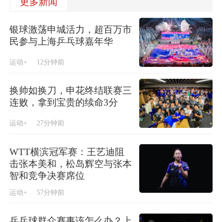
更多新闻
银球激荡申城活力，超百万市
民参与上海乒乓球嘉年华
运动+
12分钟前
换帅如换刀，申花终结联赛三
连败，拿到宝贵的续命3分
运动+
27分钟前
WTT横滨冠军赛：王艺迪阻
击张本美和，松岛辉空与张本
智和竞争决赛席位
运动+
57分钟前
乒乓球群众赛事该怎么办？上