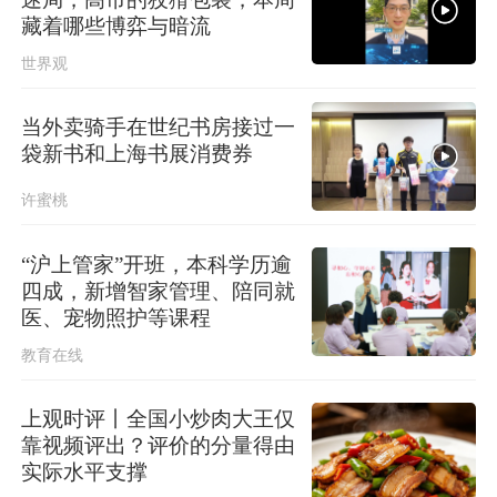
上海发布海浪橙色预警！
藏着哪些博弈与暗流
世界观
当外卖骑手在世纪书房接过一
袋新书和上海书展消费券
许蜜桃
“沪上管家”开班，本科学历逾
四成，新增智家管理、陪同就
医、宠物照护等课程
教育在线
上观时评丨全国小炒肉大王仅
靠视频评出？评价的分量得由
实际水平支撑