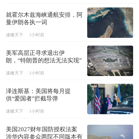
就霍尔木兹海峡通航安排，阿
曼伊朗各执一词
速瞰天下
1小时前
美军高层正寻求退出伊
朗，“特朗普的想法无法实现”
速瞰天下
1小时前
泽连斯基：美国将每月提
供“爱国者”拦截导弹
速瞰天下
1小时前
美国2027财年国防授权法案
涉华内容参众两院不同版本有