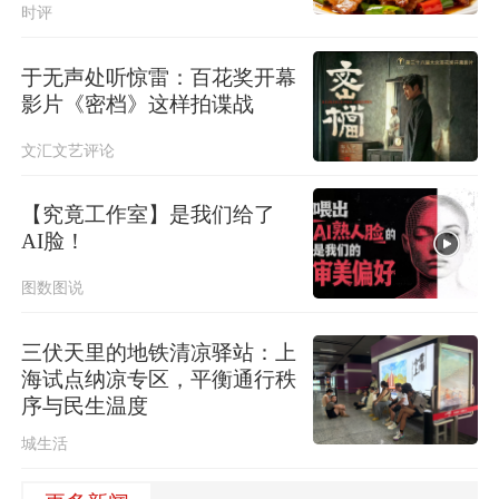
时评
于无声处听惊雷：百花奖开幕
影片《密档》这样拍谍战
文汇文艺评论
【究竟工作室】是我们给了
AI脸！
图数图说
三伏天里的地铁清凉驿站：上
海试点纳凉专区，平衡通行秩
序与民生温度
城生活