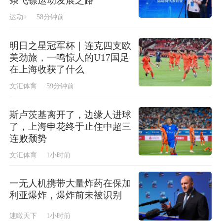
条飞镖运动发展之路
运动+
58分钟前
明日之星冠军杯｜连克四支欧
美劲旅，一鸣惊人的U17国足
在上海收获了什么
文汇体育
59分钟前
斯卢茨基离开了，边缘人进球
了，上海申花终于止住中超三
连败颓势
文汇体育
1小时前
一无人机携带大量炸药在保加
利亚爆炸，爆炸前未被识别
速瞰天下
1小时前