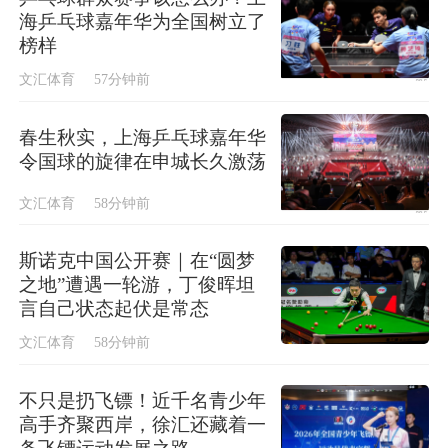
海乒乓球嘉年华为全国树立了
榜样
文汇体育
57分钟前
春生秋实，上海乒乓球嘉年华
令国球的旋律在申城长久激荡
文汇体育
58分钟前
斯诺克中国公开赛｜在“圆梦
之地”遭遇一轮游，丁俊晖坦
言自己状态起伏是常态
文汇体育
58分钟前
不只是扔飞镖！近千名青少年
高手齐聚西岸，徐汇还藏着一