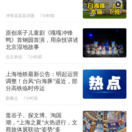
冲呀花花采访团
7小时前
原创亲子儿童剧《嘎嘎冲锋
鸭》首钢园首演，用杂技讲述
北京湿地故事
北京来信
7小时前
上海地铁最新公告：明起运营
调整！台风“白海豚”逼近，部
分高铁临时停运
新瞰点
7小时前
逛谷子、探文博、淘国
潮，“上海之夏”火热进行，文
商旅体展联动“姿势”多