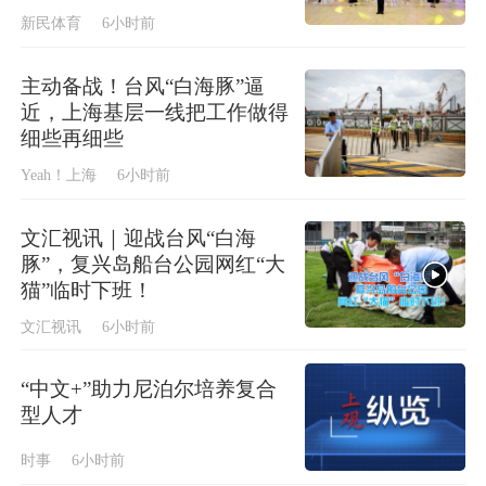
新民体育
6小时前
主动备战！台风“白海豚”逼
近，上海基层一线把工作做得
细些再细些
Yeah！上海
6小时前
文汇视讯｜迎战台风“白海
豚”，复兴岛船台公园网红“大
猫”临时下班！
文汇视讯
6小时前
“中文+”助力尼泊尔培养复合
型人才
时事
6小时前