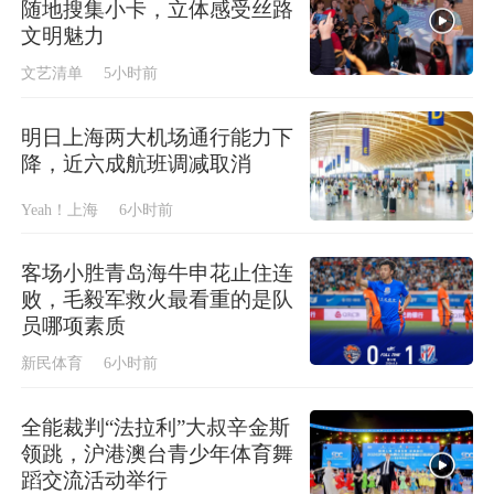
随地搜集小卡，立体感受丝路
文明魅力
文艺清单
5小时前
明日上海两大机场通行能力下
降，近六成航班调减取消
Yeah！上海
6小时前
客场小胜青岛海牛申花止住连
败，毛毅军救火最看重的是队
员哪项素质
新民体育
6小时前
全能裁判“法拉利”大叔辛金斯
领跳，沪港澳台青少年体育舞
蹈交流活动举行