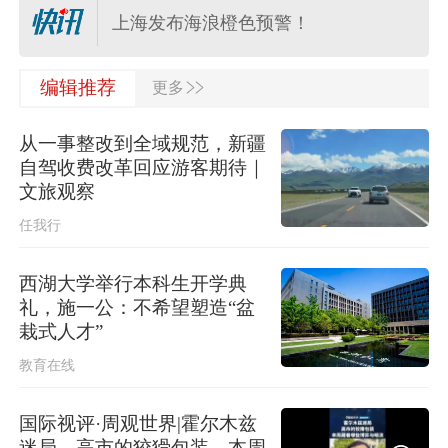
上海发布海浪橙色预警！
>>
水利部将针对浙江省的洪水防御应急
编辑推荐
更多
响应提升至Ⅲ级
从一事整改到全域规范，新疆
河南驻马店西平县“7·30”故意伤害案件
自驾收费改革回应游客期待｜
犯罪嫌疑人夏某钢被抓获
文旅观察
任我行
多个明星演唱会紧急取消
西湖大学举行本科生开学典
应急管理部针对安徽启动国家地质灾
礼，施一公：不希望塑造“盆
害四级应急响应
栽式人才”
教育在线
伊朗媒体发布伊朗最高领袖视频
国际视评·周观世界|霍尔木兹
迷局，高市的狡猾包装，本周