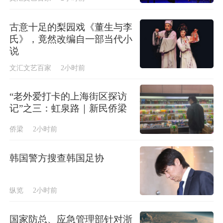
古意十足的梨园戏《董生与李
氏》，竟然改编自一部当代小
说
文汇文艺百家
2小时前
“老外爱打卡的上海街区探访
记”之三：虹泉路｜新民侨梁
侨梁
2小时前
韩国警方搜查韩国足协
纵览
2小时前
国家防总、应急管理部针对浙