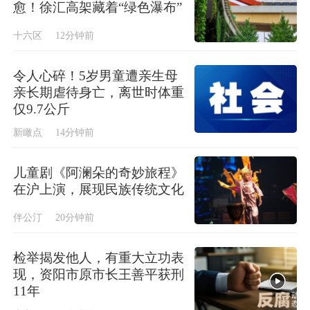
愈！徐汇高架藏着“绿色瀑布”
十六区
12分钟前
令人心碎！5岁男童遭亲生母
亲长期虐待身亡，离世时体重
仅9.7公斤
新瞰点
14分钟前
儿童剧《阿澜朵的奇妙旅程》
在沪上演，展现民族传统文化
伴公汀
20分钟前
检举揭发他人，有重大立功表
现，资阳市原市长王善平获刑
11年