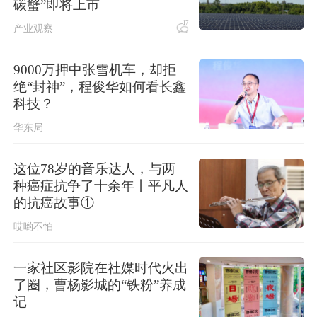
碳蟹”即将上市
稳现实威胁，必须高度警惕
17
产业观察
9000万押中张雪机车，却拒
绝“封神”，程俊华如何看长鑫
科技？
华东局
这位78岁的音乐达人，与两
种癌症抗争了十余年丨平凡人
的抗癌故事①
哎哟不怕
一家社区影院在社媒时代火出
了圈，曹杨影城的“铁粉”养成
记