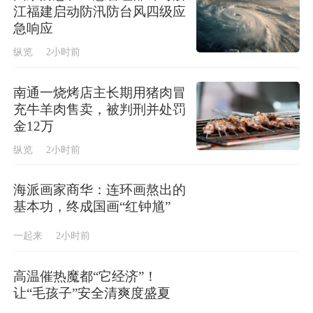
江福建启动防汛防台风四级应
急响应
纵览
2小时前
南通一烧烤店主长期用猪肉冒
充牛羊肉售卖，被判刑并处罚
金12万
纵览
2小时前
海派画家商华：连环画熬出的
基本功，终成国画“红钟馗”
一起来
2小时前
高温催热魔都“它经济”！
让“毛孩子”安全清爽度盛夏