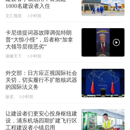
1000名建设者入住
文汇视觉
1小时前
卡尼借提词器故障调侃特朗
普“大惊小怪”，后者称“加拿
大领导层很恶劣”
速瞰天下
1小时前
外交部：日方应正视国际社会
关切，切实履行不扩散核武器
的国际法义务
纵览
1小时前
让建设者们更安心投身枢纽建
设，浦东机场四期扩建飞行区
工程建设者小镇启用