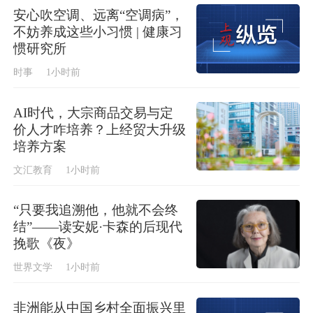
安心吹空调、远离“空调病”，
不妨养成这些小习惯 | 健康习
惯研究所
时事
1小时前
AI时代，大宗商品交易与定
价人才咋培养？上经贸大升级
培养方案
文汇教育
1小时前
“只要我追溯他，他就不会终
结”——读安妮·卡森的后现代
挽歌《夜》
世界文学
1小时前
非洲能从中国乡村全面振兴里