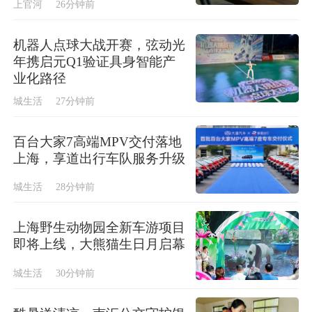
上官河
26分钟前
机器人点球大战开赛，弦动光
年携启元Q1验证具身智能产
业化路径
城生活
27分钟前
百台大家7高端MPV交付落地
上海，享道出行车队服务升级
城生活
28分钟前
上海野生动物园全新车游项目
即将上线，大熊猫生日月启幕
城生活
30分钟前