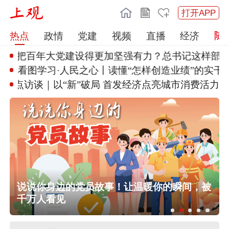
打开APP
热点
政情
党建
视频
直播
经济
何把百年大党建设
得更加坚强有力？总书记这样部署
看图学习·人民之心丨读懂“怎样
创造业绩”的实干
焦点访谈｜以“新”破局 首发经
济点亮城市消费活力
行
说说你身边的党员故事！让温暖你的瞬间，被
千万人看见
任前公示半年后，胡瑞连主动投案