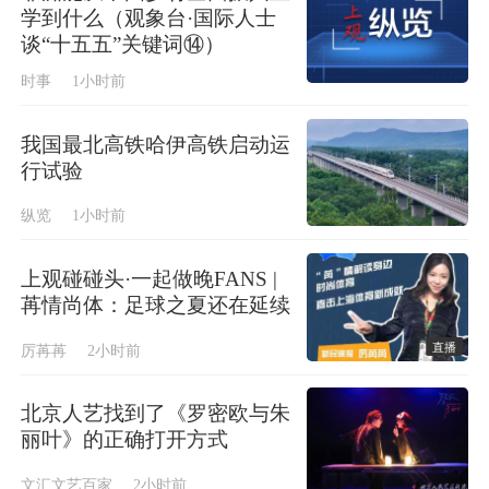
学到什么（观象台·国际人士
谈“十五五”关键词⑭）
时事
1小时前
我国最北高铁哈伊高铁启动运
行试验
纵览
1小时前
上观碰碰头·一起做晚FANS |
苒情尚体：足球之夏还在延续
直播
厉苒苒
2小时前
北京人艺找到了《罗密欧与朱
丽叶》的正确打开方式
文汇文艺百家
2小时前