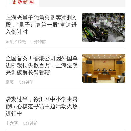
更多新闻
上海光量子独角兽备案冲刺A
股，“量子计算第一股”竞速进
入倒计时
金融区块链
2分钟前
全国首案！香港公司因外国单
边制裁损失数百万，上海法院
亮剑破解长臂管辖
案页
9分钟前
暑期过半，徐汇区中小学生暑
假匠心模范寻访主题活动火热
进行中
十六区
9分钟前