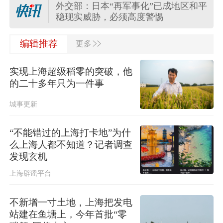
外交部：日本“再军事化”已成地区和平
稳现实威胁，必须高度警惕
>>
外交部：日方应正视国际社会关切，
编辑推荐
更多
切实履行不扩散核武器的国际法义务
实现上海超级稻零的突破，他
“白海豚”登陆地点更新！中央气象台升
的二十多年只为一件事
级台风预警
城事更新
关于对派拓公司在华销售产品启动网
络安全审查的公告
“不能错过的上海打卡地”为什
么上海人都不知道？记者调查
台风“白海豚”影响我国已成定局 即将
发现玄机
进入48小时台风警戒线
上海辟谣平台
任前公示半年后，胡瑞连主动投案
不新增一寸土地，上海把发电
站建在鱼塘上，今年首批“零
外交部：日本“再军事化”已成地区和平