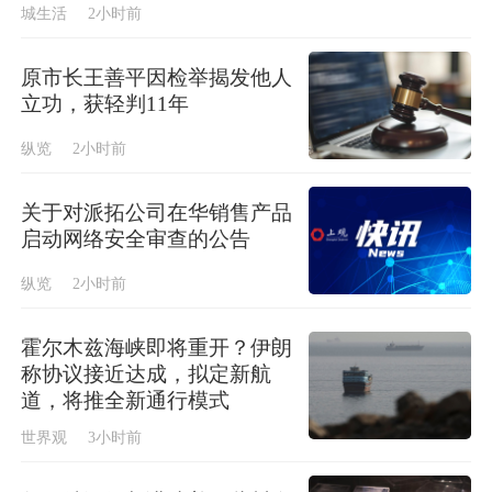
城生活
2小时前
原市长王善平因检举揭发他人
立功，获轻判11年
纵览
2小时前
关于对派拓公司在华销售产品
启动网络安全审查的公告
纵览
2小时前
霍尔木兹海峡即将重开？伊朗
称协议接近达成，拟定新航
道，将推全新通行模式
世界观
3小时前