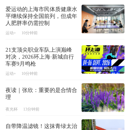
爱运动的上海市民体质健康水
平继续保持全国前列，但成年
人肥胖率仍需控制
运动+
10分钟前
21支顶尖职业车队上演巅峰
对决，2026环上海·新城自行
车赛9月鸣枪
运动+
10分钟前
夜读｜张欣：重要的是合情合
理
夜光杯
13分钟前
自带降温滤镜！这抹青绿太治