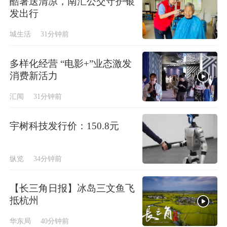
酷暑送清凉，南汇公交守护银
发出行
城生活
31分钟前
多样化经营 “电影+”业态激发
消费新活力
汇闻
31分钟前
宇树科技发行价：150.8元
纵览
34分钟前
【长三角日报】冰岛三文鱼飞
抵杭州
华东局
40分钟前