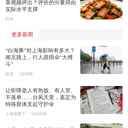
靠视频评出？评价的分量得由
实际水平支撑
时评
更多新闻
“白海豚”对上海影响有多大？
南京路上，行人跟雨伞“大搏
斗”
纵览
3分钟前
让听障老人有热饭、有人管、
不落单……台风天里，嘉定为
特殊群体支起守护伞
上海屋檐下
10分钟前