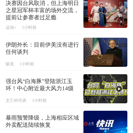
决赛因台风取消，但上海明日
之星冠军杯丰富的场外交流，
提前让参赛者过足瘾
运动+
1小时前
伊朗外长：目前伊美没有进行
任何谈判
纵览
1小时前
强台风“白海豚”登陆浙江玉
环！中心附近最大风力14级
文汇科代表
1小时前
暴雨预警降级，上海相应区域
外卖配送陆续恢复