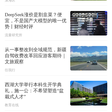
深海区
伊朗最高领袖与总统举行会谈
DeepSeek涨价是割韭菜？便
宜，不是国产大模型的唯一优
势丨财经时评
流量研究所
从一事整改到全域规范，新疆
自驾收费改革回应游客期待｜
文旅观察
任我行
西湖大学举行本科生开学典
礼，施一公：不希望塑造“盆
栽式人才”
教育在线