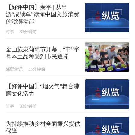
【好评中国】秦平 | 从出
游“成绩单”读懂中国文旅消费
的澎湃动能
时事
33分钟前
金山施泉葡萄节开幕，“申”字
号本土品种受到市民追捧
郊野笔记
33分钟前
【好评中国】“烟火气”舞台沸
腾文化活力
时事
33分钟前
为持续推动乡村全面振兴提供
保障