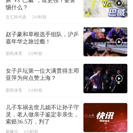
豚”Vs“巴威”，谁更强？要警
惕什么？
文汇科代表
2小时前
赵子豪和草根选手组队，沪乒
嘉年华之旅过瘾！
新民体育
2小时前
女子乒坛第一位大满贯得主邓
亚萍为何点赞上海？
新民体育
2小时前
儿子车祸去世儿媳不让孙子守
灵，老人做亲子鉴定非亲生，
索赔36.5万，判了
新瞰点
2小时前