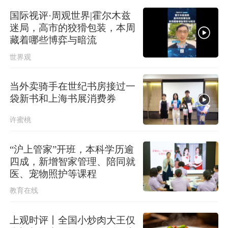
国际视评·周观世界|霍尔木兹
迷局，高市的狡猾包装，本周
藏着哪些博弈与暗流
世界观
当外卖骑手在世纪书房接过一
袋新书和上海书展消费券
许蜜桃
“沪上管家”开班，本科学历逾
四成，新增智家管理、陪同就
医、宠物照护等课程
教育在线
上观时评丨全国小炒肉大王仅