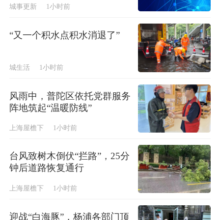
城事更新
1小时前
“又一个积水点积水消退了”
城生活
1小时前
风雨中，普陀区依托党群服务
阵地筑起“温暖防线”
上海屋檐下
1小时前
台风致树木倒伏“拦路”，25分
钟后道路恢复通行
上海屋檐下
1小时前
迎战“白海豚”，杨浦各部门顶