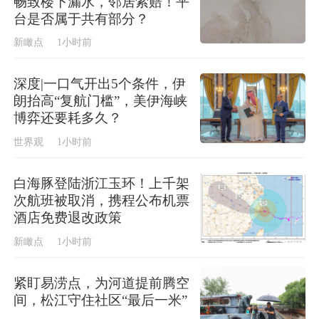
畅致楼下漏水，邻居索赔！平
台是否属于共有部分？
新瞰点
1小时前
深度|一口气开出5个条件，伊
朗抬高“复航门槛”，美伊海峡
博弈还要耗多久？
世界观
1小时前
白海豚登陆浙江玉环！上千架
次航班被取消，携程公布机票
酒店免费退改政策
新瞰点
1小时前
紧盯易涝点，为河道提前腾空
间，松江守住社区“最后一米”