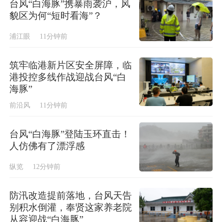
台风“白海豚”携暴雨袭沪，风
貌区为何“短时看海”？
浦江眼
11分钟前
筑牢临港新片区安全屏障，临
港投控多线作战迎战台风“白
海豚”
前沿风
11分钟前
台风“白海豚”登陆玉环直击！
人仿佛有了漂浮感
纵览
12分钟前
防汛改造提前落地，台风天告
别积水倒灌，奉贤这家养老院
从容迎战“白海豚”