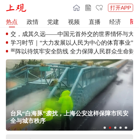
打开APP
热点
政情
党建
视频
直播
经济
相交，成其久远
——中国元首外交的世界情怀与大
国气
学习时节｜“大力发展以人民为中
心的体育事业”
动严阵以待筑
牢安全防线 全力保障人民群众生
命财产安
台风“白海豚”袭扰，上海公安这样保障市民安
全与城市秩序
一无人机飞入保加利亚爆炸，型号为
乌克兰军方常用