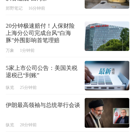
郊野笔记
16分钟前
20分钟极速赔付！人保财险
上海分公司完成台风“白海
豚”外围影响首笔理赔
万象
1分钟前
5家上市公司公告：美国关税
退税已“到账”
纵览
25分钟前
伊朗最高领袖与总统举行会谈
纵览
28分钟前