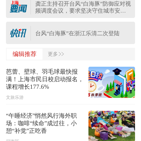
龚正主持召开台风“白海豚”防御应对视
频调度会议，要求坚决守住城市安全
伊朗最高领袖与总统举行会谈
底线
台风“白海豚”在浙江乐清二次登陆
>>
今天17时30分前后，台风“白海豚”中心
编辑推荐
更多
在浙江台州玉环市登陆
芭蕾、壁球、羽毛球最快报
台风“白海豚”已登陆
满！上海市民日校启动报名，
课程增长177.6%
文旅乐游
长三角铁路进一步调整列车开行方案
“午睡经济”悄然风行海外职
一无人机飞入保加利亚爆炸，型号为
场：咖啡“续命”成过往，小
乌克兰军方常用
憩“补觉”正吃香