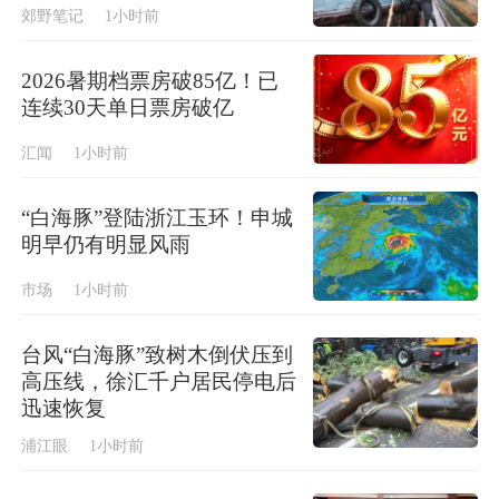
郊野笔记
1小时前
2026暑期档票房破85亿！已
连续30天单日票房破亿
汇闻
1小时前
“白海豚”登陆浙江玉环！申城
明早仍有明显风雨
市场
1小时前
台风“白海豚”致树木倒伏压到
高压线，徐汇千户居民停电后
迅速恢复
浦江眼
1小时前