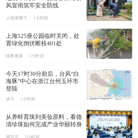
风冒雨筑牢安全防线
上海屋檐下
1小时前
上海525座公园临时关闭，处
置绿化倒伏断枝401处
城事更新
1小时前
今天17时30分前后，台风“白
海豚”中心在浙江台州玉环市
登陆
谈天
1小时前
从养蚌育珠到美妆原料，看德
清珍珠如何完成产业华丽转身
城市志
2小时前