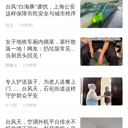
台风“白海豚”袭扰，上海公安
这样保障市民安全与城市秩序
说法
1小时前
女子地铁车厢内摘菜，菜叶散
落一地！网友：扔垃圾常见，
当厨房头回见！
新瞰点
1小时前
专人护送孩子、为老人送餐上
门……台风天，石化街道这样
守护群众平安
十六区
1小时前
台风天，空调外机平台排水不