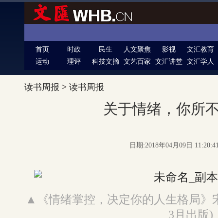
首页
时政
民生
人文聚焦
影视
文汇教育
运动
理评
科技文摘
文艺百家
文汇讲堂
文汇学人
读书周报
>
读书周报
关于情绪，你所
日期:2018年04月09日 11:20:
▲《情绪掌控，决定你的人生格局》宋晓
3月出版)