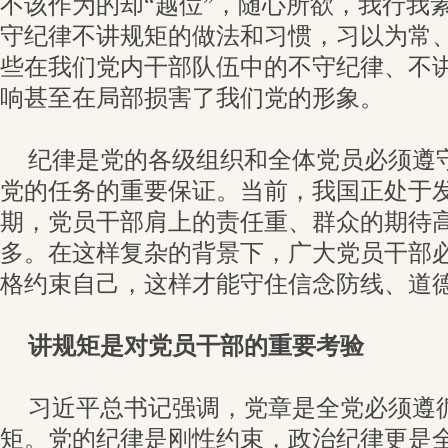
不该作为的却“越位”，随心所欲，我行我
守纪律不讲规矩的做法和习惯，习以为常
些在我们党内干部队伍中的不守纪律、不
响甚至在局部损害了我们党的形象。
纪律是党的各级组织和全体党员必须遵
党的任务的重要保证。当前，我国正处于
期，党员干部肩上的责任重、群众的期待
多。在这样复杂的背景下，广大党员干部
格约束自己，这样才能守住信念防线、道
讲规矩是对党员干部的重要考验
习近平总书记强调，党章是全党必须遵
矩。党的纪律是刚性约束，政治纪律更是