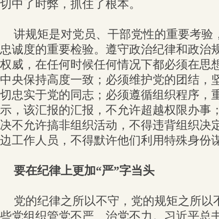
切中了时弊，抓住了根本。
讲规矩是对党员、干部党性的重要考验
忠诚度的重要检验。遵守政治纪律和政治
权威，在任何时候任何情况下都必须在思
中央保持高度一致；必须维护党的团结，
切忠实于党的同志；必须遵循组织程序，
示，该汇报的汇报，不允许超越权限办事
决不允许搞非组织活动，不得违背组织决
边工作人员，不得默许他们利用特殊身份
要在纪律上更加“严”字当头
党的纪律之所以不守，党的规矩之所以
些党组织管党不严、治党不力。习近平总