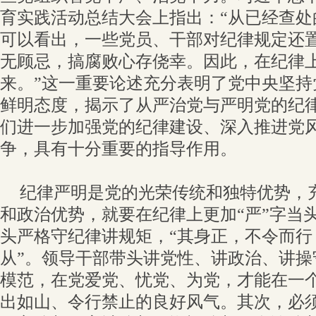
育实践活动总结大会上指出：“从已经查处
可以看出，一些党员、干部对纪律规定还置
无顾忌，搞腐败心存侥幸。因此，在纪律
来。”这一重要论述充分表明了党中央坚持
鲜明态度，揭示了从严治党与严明党的纪
们进一步加强党的纪律建设、深入推进党
争，具有十分重要的指导作用。
纪律严明是党的光荣传统和独特优势，
和政治优势，就要在纪律上更加“严”字当
头严格守纪律讲规矩，“其身正，不令而行
从”。领导干部带头讲党性、讲政治、讲操
模范，在党爱党、忧党、为党，才能在一
出如山、令行禁止的良好风气。其次，必