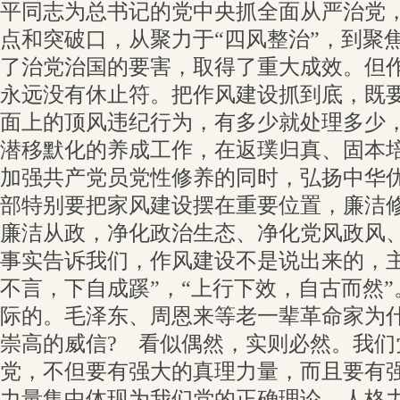
平同志为总书记的党中央抓全面从严治党
点和突破口，从聚力于“四风整治”，到聚焦
了治党治国的要害，取得了重大成效。但
永远没有休止符。把作风建设抓到底，既
面上的顶风违纪行为，有多少就处理多少
潜移默化的养成工作，在返璞归真、固本
加强共产党员党性修养的同时，弘扬中华
部特别要把家风建设摆在重要位置，廉洁
廉洁从政，净化政治生态、净化党风政风
事实告诉我们，作风建设不是说出来的，主
不言，下自成蹊”，“上行下效，自古而然
际的。毛泽东、周恩来等老一辈革命家为
崇高的威信? 看似偶然，实则必然。我们
党，不但要有强大的真理力量，而且要有
力量集中体现为我们党的正确理论，人格