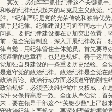
其次，必须牢牢抓住纪律这个关键抓手
和铁的纪律组织起来的马克思主义政党。“
胜。”纪律严明是党的光荣传统和独特优势
抓手是纪律。纪律建设是习近平同志十八
问题。要把纪律建设摆在更加突出位置，
前，健全完善制度，深入开展纪律教育，
律自觉，用纪律管住全体党员。首先要尊
须遵循的总章程，也是总规矩。善于运用
党加强自身建设的一条重要历史经验。全
是遵守党的政治纪律。政治纪律是全党在
政治言论、政治行动方面必须遵守的刚性
政治规矩，必须坚决维护党中央权威，在
党中央保持高度一致。全面从严治党，首
来，要在领导干部这个“关键少数”上严起
守政治纪律上严起来。要深刻理解把握党