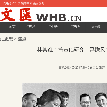
汇思想 汇生活 源于事实 来自眼界
首页
汇思想
汇生活
汇视听
微电影
汇思想
>
焦点
林其谁：搞基础研究，浮躁风
日期:2015-05-25 07:30:40 作者:沈湫莎