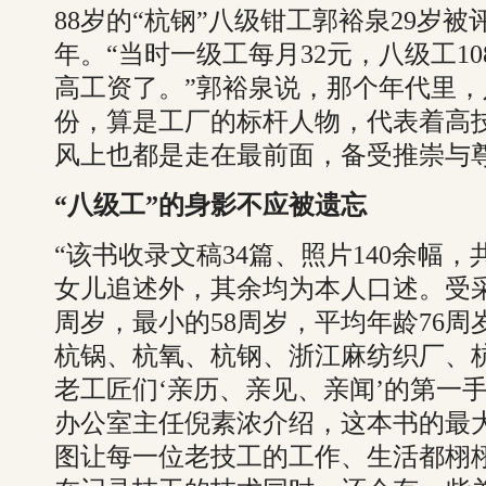
88岁的“杭钢”八级钳工郭裕泉29岁被
年。“当时一级工每月32元，八级工10
高工资了。”郭裕泉说，那个年代里
份，算是工厂的标杆人物，代表着高
风上也都是走在最前面，备受推崇与
“八级工”的身影不应被遗忘
“该书收录文稿34篇、照片140余幅，
女儿追述外，其余均为本人口述。受采
周岁，最小的58周岁，平均年龄76
杭锅、杭氧、杭钢、浙江麻纺织厂、
老工匠们‘亲历、亲见、亲闻’的第一
办公室主任倪素浓介绍，这本书的最
图让每一位老技工的工作、生活都栩