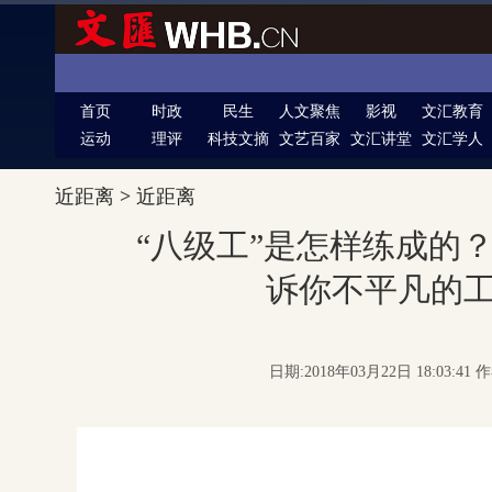
首页
时政
民生
人文聚焦
影视
文汇教育
运动
理评
科技文摘
文艺百家
文汇讲堂
文汇学人
近距离
>
近距离
“八级工”是怎样练成的
诉你不平凡的
日期:2018年03月22日 18:03:4