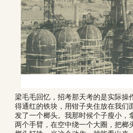
梁毛毛回忆，招考那天考的是实际操
得通红的铁块，用钳子夹住放在我们
发了一个榔头。我那时候个子瘦小，拿
两个手臂，在空中绕一个大圈，把榔