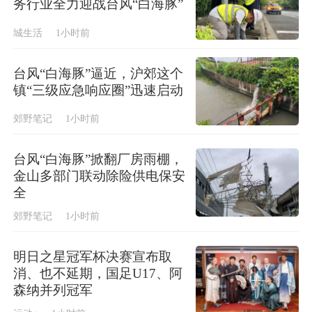
务行业全力迎战台风“白海豚”
城生活
1小时前
台风“白海豚”逼近，沪郊这个
镇“三级应急响应圈”迅速启动
郊野笔记
1小时前
台风“白海豚”掀翻厂房雨棚，
金山多部门联动除险供电保安
全
郊野笔记
1小时前
明日之星冠军杯决赛宣布取
消、也不延期，国足U17、阿
森纳并列冠军