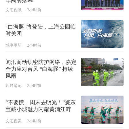
华圆满落幕
文汇视讯
2小时前
“白海豚”将登陆，上海公园临
时关闭
城事更新
2小时前
闻汛而动织密防护网络，嘉定
全力应对台风 “白海豚” 持续
风雨
郊野笔记
2小时前
“不要慌，周末去明光！”皖东
宝藏小城魅力闪耀黄浦江畔
文汇视觉
2小时前