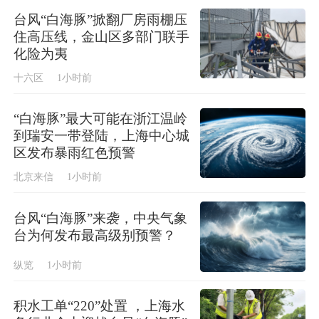
台风“白海豚”掀翻厂房雨棚压
住高压线，金山区多部门联手
化险为夷
十六区
1小时前
“白海豚”最大可能在浙江温岭
到瑞安一带登陆，上海中心城
区发布暴雨红色预警
北京来信
1小时前
台风“白海豚”来袭，中央气象
台为何发布最高级别预警？
纵览
1小时前
积水工单“220”处置 ，上海水