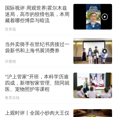
国际视评·周观世界|霍尔木兹
迷局，高市的狡猾包装，本周
藏着哪些博弈与暗流
世界观
当外卖骑手在世纪书房接过一
袋新书和上海书展消费券
许蜜桃
“沪上管家”开班，本科学历逾
四成，新增智家管理、陪同就
医、宠物照护等课程
教育在线
上观时评丨全国小炒肉大王仅