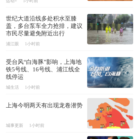
运动+
1小时前
世纪大道沿线多处积水至膝
盖，多台泵车全力抢排，建议
市民尽量避免附近出行
浦江眼
1小时前
受台风“白海豚”影响，上海地
铁5号线、16号线、浦江线全
线停运
城生活
1小时前
上海今明两天有出现龙卷潜势
城事更新
1小时前