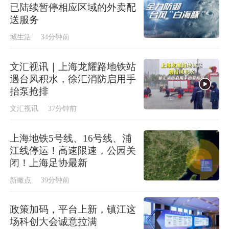
已陆续暂停相应区域的外卖配
送服务
城生活
34分钟前
文汇视讯｜上海龙耀路地铁站
遇台风积水，徐汇消防启用手
抬泵抢排
文汇视讯
37分钟前
上海地铁5号线、16号线、浦
江线停运！高速限速，公园关
闭！上海足协最新
新瞰点
39分钟前
政策加码，平台上新，镇江这
场科创大会诚意拉满