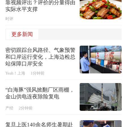
靠视频评出？评价的分量得由
实际水平支撑
时评
更多新闻
密切跟踪台风路径、气象预警
和口岸运行变化，上海边检总
站保障口岸安全
Yeah！上海
1分钟前
“白海豚”强风掀翻厂区雨棚，
金山供电连夜除险复电
产经
2分钟前
复旦上医140余名师生暑期赴