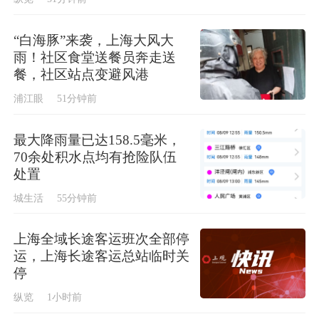
“白海豚”来袭，上海大风大
雨！社区食堂送餐员奔走送
餐，社区站点变避风港
浦江眼
51分钟前
最大降雨量已达158.5毫米，
70余处积水点均有抢险队伍
处置
城生活
55分钟前
上海全域长途客运班次全部停
运，上海长途客运总站临时关
停
纵览
1小时前