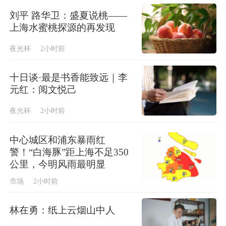
刘平 路华卫：盛夏说桃——
上海水蜜桃探源的再发现
夜光杯
2小时前
十日谈·最是书香能致远｜李
元红：阅文悦己
夜光杯
2小时前
中心城区和浦东暴雨红
警！“白海豚”距上海不足350
公里，今明风雨最明显
市场
2小时前
林在勇：纸上云烟山中人