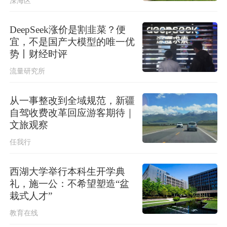
深海区
中国第16次北冰洋考察队“雪龙2”号开
始本次考察冰站调查
DeepSeek涨价是割韭菜？便
宜，不是国产大模型的唯一优
势丨财经时评
流量研究所
从一事整改到全域规范，新疆
自驾收费改革回应游客期待｜
文旅观察
任我行
西湖大学举行本科生开学典
礼，施一公：不希望塑造“盆
栽式人才”
教育在线