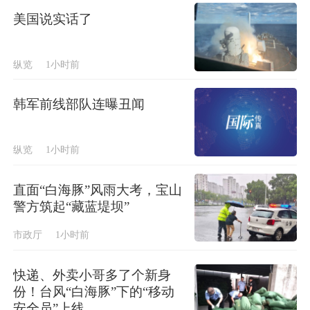
美国说实话了
纵览
1小时前
韩军前线部队连曝丑闻
纵览
1小时前
直面“白海豚”风雨大考，宝山
警方筑起“藏蓝堤坝”
市政厅
1小时前
快递、外卖小哥多了个新身
份！台风“白海豚”下的“移动
安全员”上线