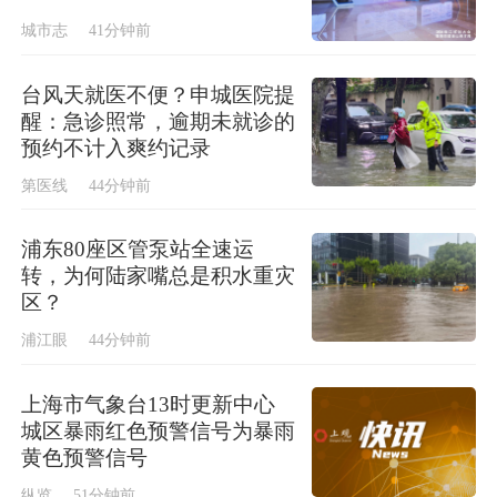
城市志
41分钟前
台风天就医不便？申城医院提
醒：急诊照常，逾期未就诊的
预约不计入爽约记录
第医线
44分钟前
浦东80座区管泵站全速运
转，为何陆家嘴总是积水重灾
区？
浦江眼
44分钟前
上海市气象台13时更新中心
城区暴雨红色预警信号为暴雨
黄色预警信号
纵览
51分钟前