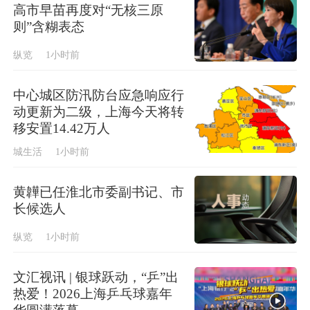
高市早苗再度对“无核三原
则”含糊表态
纵览
1小时前
中心城区防汛防台应急响应行
动更新为二级，上海今天将转
移安置14.42万人
城生活
1小时前
黄韡已任淮北市委副书记、市
长候选人
纵览
1小时前
文汇视讯 | 银球跃动，“乒”出
热爱！2026上海乒乓球嘉年