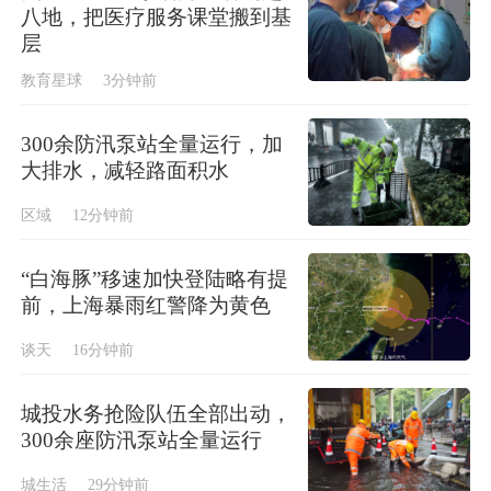
八地，把医疗服务课堂搬到基
层
教育星球
3分钟前
300余防汛泵站全量运行，加
大排水，减轻路面积水
区域
12分钟前
“白海豚”移速加快登陆略有提
前，上海暴雨红警降为黄色
谈天
16分钟前
城投水务抢险队伍全部出动，
300余座防汛泵站全量运行
城生活
29分钟前