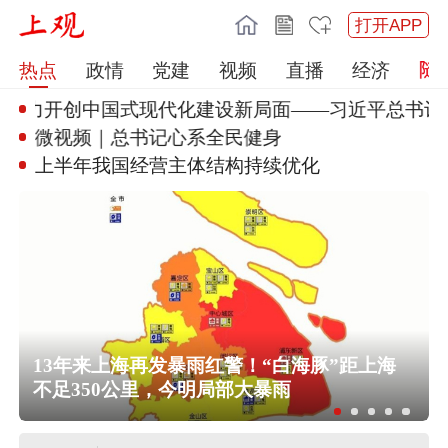
打开APP
热点
政情
党建
视频
直播
经济
奋力开创中国式现代
化建设新局面——习近平总书记今
微视频｜总书记心系全民健身
上半年我国经营主体结构持续优化
13年来上海再发暴雨红警！“白海豚”距上海
不足350公里，今明局部大暴雨
“白海豚”将登陆，上海公园临时关闭