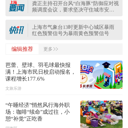
龚正主持召开台风“白海豚”防御应对视
中国第16次北冰洋考察队“雪龙2”号开
频调度会议，要求坚决守住城市安全
始本次考察冰站调查
底线
上海市气象台13时更新中心城区暴雨
红色预警信号为暴雨黄色预警信号
>>
上海全域长途客运班次全部停运，上
编辑推荐
更多
海长途客运总站临时关停
芭蕾、壁球、羽毛球最快报
受台风“白海豚”影响，上海地铁5号
满！上海市民日校启动报名，
线、16号线、浦江线全线停运
课程增长177.6%
文旅乐游
13年来上海再发暴雨红警！“白海豚”距
上海不足350公里，今明局部大暴雨
“午睡经济”悄然风行海外职
场：咖啡“续命”成过往，小
“白海豚”将登陆，上海公园临时关闭
憩“补觉”正吃香