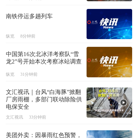
南铁停运多趟列车
纵览
8分钟前
中国第16次北冰洋考察队“雪
龙2”号开始本次考察冰站调查
纵览
31分钟前
文汇视讯｜台风“白海豚”掀翻
厂房雨棚，多部门联动除险供
电保安全
文汇视讯
33分钟前
美团外卖：因暴雨红色预警，