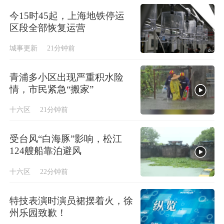
今15时45起，上海地铁停运
区段全部恢复运营
城事更新
21分钟前
青浦多小区出现严重积水险
情，市民紧急“搬家”
十六区
21分钟前
受台风“白海豚”影响，松江
124艘船靠泊避风
十六区
22分钟前
特技表演时演员裙摆着火，徐
州乐园致歉！