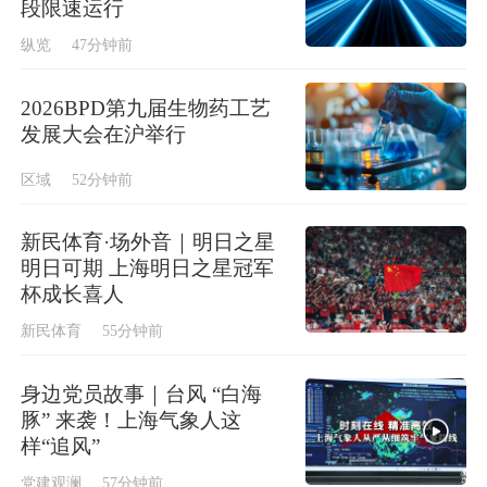
段限速运行
纵览
47分钟前
2026BPD第九届生物药工艺
发展大会在沪举行
区域
52分钟前
新民体育·场外音｜明日之星
明日可期 上海明日之星冠军
杯成长喜人
新民体育
55分钟前
身边党员故事｜台风 “白海
豚” 来袭！上海气象人这
样“追风”
党建观澜
57分钟前