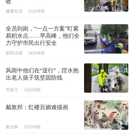
收
健康生活
33分钟前
全员到岗，“一点一方案”盯紧
易积水点……早高峰，他们全
力守护市民出行安全
新民法谭
34分钟前
风雨中他们在“逆行”，蹚水抱
出老人孩子筑坚固防线
市政厅
34分钟前
戴敦邦：红楼百媚难描画
夜光杯
35分钟前