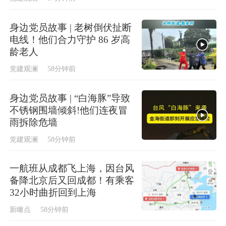
身边党员故事 | 老树倒伏扯断
电线！他们合力守护 86 岁高
龄老人
党建观澜
58分钟前
身边党员故事 | “白海豚”导致
不锈钢围墙倾斜!他们连夜冒
雨拆除危墙
党建观澜
58分钟前
一航班从成都飞上海，因台风
备降北京后又回成都！有乘客
32小时曲折回到上海
新瞰点
58分钟前