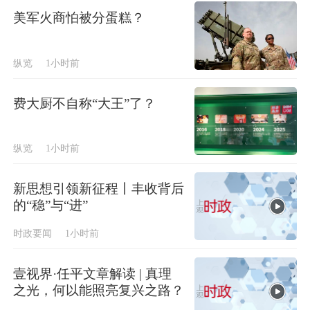
美军火商怕被分蛋糕？
纵览
1小时前
费大厨不自称“大王”了？
纵览
1小时前
新思想引领新征程丨丰收背后
的“稳”与“进”
时政要闻
1小时前
壹视界·任平文章解读 | 真理
之光，何以能照亮复兴之路？