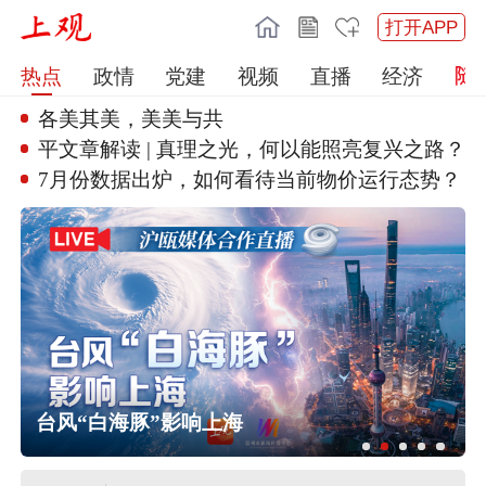
打开APP
热点
政情
党建
视频
直播
经济
各美其美，美美与共
新思想引领新征程丨丰收背后的“
稳”与“进”
7月份数据出炉，如何看待当前物
价运行态势？
检
台风“白海豚”影响上海