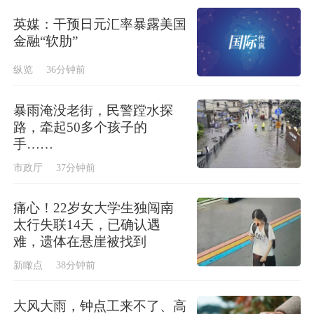
英媒：干预日元汇率暴露美国
金融“软肋”
纵览
36分钟前
暴雨淹没老街，民警蹚水探
路，牵起50多个孩子的
手……
市政厅
37分钟前
痛心！22岁女大学生独闯南
太行失联14天，已确认遇
难，遗体在悬崖被找到
新瞰点
38分钟前
大风大雨，钟点工来不了、高