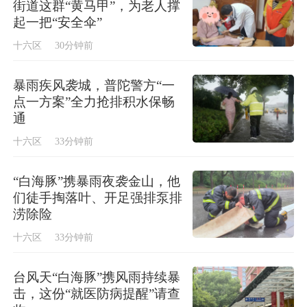
街道这群“黄马甲”，为老人撑
起一把“安全伞”
十六区
30分钟前
暴雨疾风袭城，普陀警方“一
点一方案”全力抢排积水保畅
通
十六区
33分钟前
“白海豚”携暴雨夜袭金山，他
们徒手掏落叶、开足强排泵排
涝除险
十六区
33分钟前
台风天“白海豚”携风雨持续暴
击，这份“就医防病提醒”请查