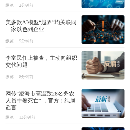
纵览
2分钟前
美多款AI模型“越界”均关联同
一家以色列企业
纵览
5分钟前
李富民任上被查，主动向组织
交代问题
纵览
8分钟前
网传“凌海市高温致28名务农
人员中暑死亡” ，官方：纯属
谣言
纵览
13分钟前