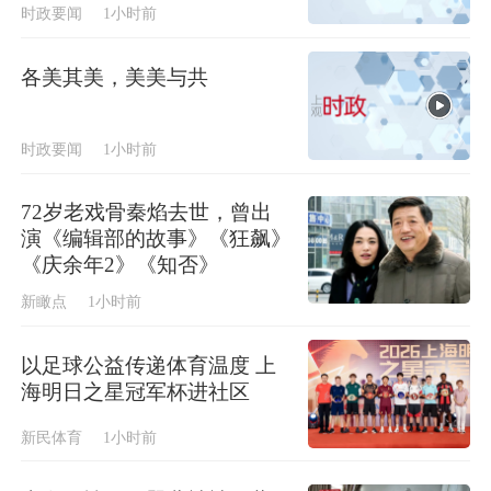
时政要闻
1小时前
各美其美，美美与共
时政要闻
1小时前
72岁老戏骨秦焰去世，曾出
演《编辑部的故事》《狂飙》
《庆余年2》《知否》
新瞰点
1小时前
以足球公益传递体育温度 上
海明日之星冠军杯进社区
新民体育
1小时前