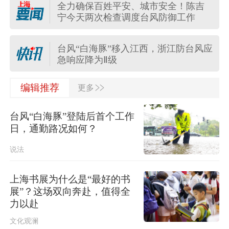
全力确保百姓平安、城市安全！陈吉
“白海豚”疯狂倒水，台风影响何时结束
宁今天两次检查调度台风防御工作
→
台风“白海豚”移入江西，浙江防台风应
急响应降为Ⅱ级
>>
今日15时45分起上海地铁停运区段恢
编辑推荐
更多
复运行，地面高架区段限速运行
台风“白海豚”登陆后首个工作
“白海豚”将深入内陆，10余省份将有暴
日，通勤路况如何？
雨
说法
驾校抱团涨价、协会牵头串谋……全
国市场监管部门整治驾培垄断
上海书展为什么是“最好的书
展”？这场双向奔赴，值得全
突发！泰国暖武里府行政组织办公楼
力以赴
发生枪击，主席重伤
文化观澜