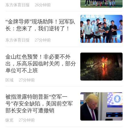
东方体育日报
26分钟前
“金牌导师”现场助阵！冠军队
长：您来了，我们逆转了！
东方体育日报
27分钟前
金山红色预警！非必要不外
出，乐高乐园临时关闭，部分
单位可不上班
区域
27分钟前
被指泄露特朗普新“空军一
号”存安全缺陷，美国前空军
部长安全许可遭撤销
纵览
27分钟前