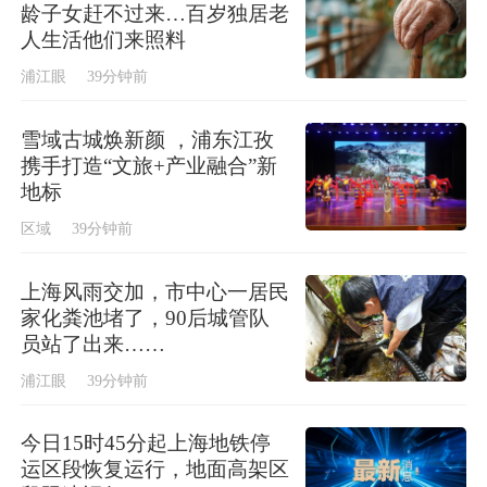
龄子女赶不过来…百岁独居老
人生活他们来照料
浦江眼
39分钟前
雪域古城焕新颜 ，浦东江孜
携手打造“文旅+产业融合”新
地标
区域
39分钟前
上海风雨交加，市中心一居民
家化粪池堵了，90后城管队
员站了出来……
浦江眼
39分钟前
今日15时45分起上海地铁停
运区段恢复运行，地面高架区