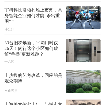
“白海豚”疯狂倒水，台风影响何时结束
→
宇树科技引领扎堆上市潮，具
身智能企业如何才能“杀出重
台风“白海豚”移入江西，浙江防台风应
围”？
急响应降为Ⅱ级
伴公汀
33台旧梯焕新，平均用时仅
26天！闵行这个小区如何破
解“单梯”更新难题？
十六区
上热搜的艺考改革，回应的是
观众期待
文化视点
上海美术馆七十年，与城市文