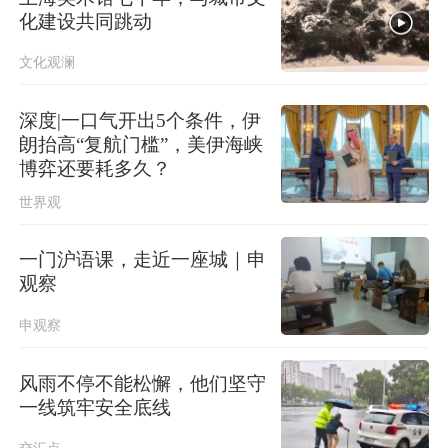
化建设共同跳动
文化观澜
深度|一口气开出5个条件，伊
朗抬高“复航门槛”，美伊海峡
博弈还要耗多久？
世界观
一门沪语课，走近一座城｜申
观察
申观察
风雨不停不能松懈，他们坚守
一线筑牢安全底线