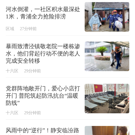
河水倒灌，一社区积水最深处
1米，青浦全力抢险排涝
区域
27分钟前
暴雨致漕泾镇敬老院一楼栋渗
水，他们背起行动不便的老人
完成安全转移
十六区
29分钟前
党群阵地敞开门，爱心小店打
开门 普陀筑起防汛抗台“温暖
防线”
十六区
29分钟前
风雨中的“逆行”！静安临汾路