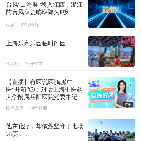
台风“白海豚”移入江西，浙江
防台风应急响应降为Ⅱ级
纵览
23分钟前
上海乐高乐园临时闭园
任我行
23分钟前
【直播】有医说医|海派中
医“开箱”③：对话上海中医药
大学附属岳阳医院党委书记姚
政
直播
医声医事
24分钟前
他在化疗，却依然坚守了七场
比赛……