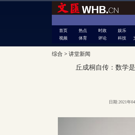
首页
热点
时政
娱乐
视频
体育
评论
科技
综合
>
讲堂新闻
丘成桐自传：数学
日期:2021年0