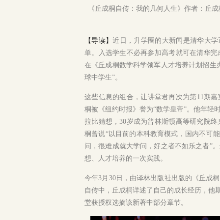
《丘成桐自传：我的几何人生》作者：丘成桐，
【导读】
近日，升学圈的大新闻是清华大学正
单。入选学生不必再参加高考就可在清华完
在《丘成桐数学科学领军人才培养计划招生
球中学生”。
这些信息的组合，让讲堂君再次为第11期嘉
桐被《纽约时报》誉为“数学皇帝”。他年轻
拉比猜想，30岁成为普林斯顿高等研究院终
桐曾说“以目前的本科教育模式，国内不可能
问，很难成就大学问，好之者不如乐之者”
想、人才培养的一次实践。
今年3月30日，由译林出版社出版的《
丘成桐
自传中，丘成桐详述了自己的成长经历，他期
堂获授权选摘该新著中部分章节。