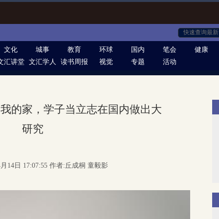
文化
城事
教育
环球
国内
笔会
健康
文汇讲堂
文汇学人
读书周报
视觉
专题
活动
是我的家，学子当立志在国内做出大
研究
4月14日 17:07:55 作者:丘成桐 童毅影