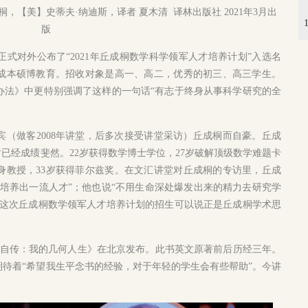
【美】史蒂夫·纳迪斯，译者 夏木清 译林出版社 2021年3月出
版
式对外公布了“2021年丘成桐数学科学领军人才培养计划”入选名
成本硕博教育。招收对象是高一、高二，优秀的初三、高三学生。
办法》中更特别强调了这样的一句话“有志于终身从事科学研究的全
宾（做客2008年讲堂，后多次接受讲堂采访）丘成桐而自豪。丘成
时已经成绩斐然。22岁获得数学博士学位，27岁破解顶级数学难题卡
身教授，33岁获得菲尔兹奖。在文汇讲堂对丘成桐的专访里，丘成
培养出一流人才”；他也说“不用生命深处爆发出来的精力去研究学
。这次丘成桐数学领军人才培养计划的招生可以说正是丘成桐学术思
自传：
我的几何人生》在北京发布。此书英文原著前后历经三年。
待着“希望我生平念书的经验，对于年轻的学生会有些帮助”。
今讲