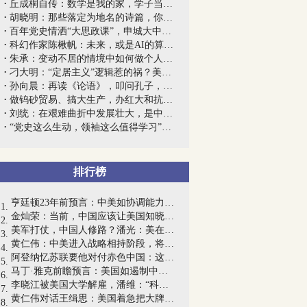
丘成桐自传：数学是我的家，学子当立志在...
胡晓明：那些落定为地名的诗篇，你知寄托...
百年党史情洒“大思政课”，申城大中小学...
科幻作家陈楸帆：未来，或是AI的算法告诉...
朱承：变动不居的情境中如何做个人抉择？...
刁大明：“定居主义”逻辑惹的祸？美国自...
孙向晨：再读《论语》，叩问孔子，何为“...
做钨砂贸易、搞大生产，办红大和抗大，共...
刘统：在艰难曲折中发展壮大，是中共党史...
“党史这么生动，领袖这么值得学习”，刘...
排行榜
亨廷顿23年前预言：中美如协调能力不够，...
金灿荣：当前，中国应该让美国知晓的18个...
美军打仗，中国人修路？潘光：美在阿富汗...
黄仁伟：中美进入战略相持阶段，将重塑大...
阿登纳忆苏联要他对付赤色中国：这6亿人...
马丁·雅克前瞻预言：美国如遏制中国，将...
李晓江被美国大学解雇，潘维：“科学家有...
黄仁伟对话王缉思：美国着急把大牌出完了...