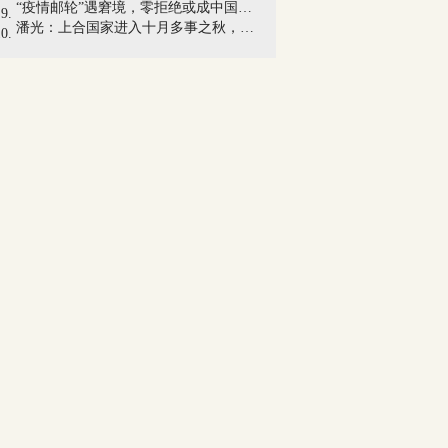
“疫情邮轮”遇窘境，零拒绝或成中国邮轮...
潘光：上合国家进入十月多事之秋，包容原...