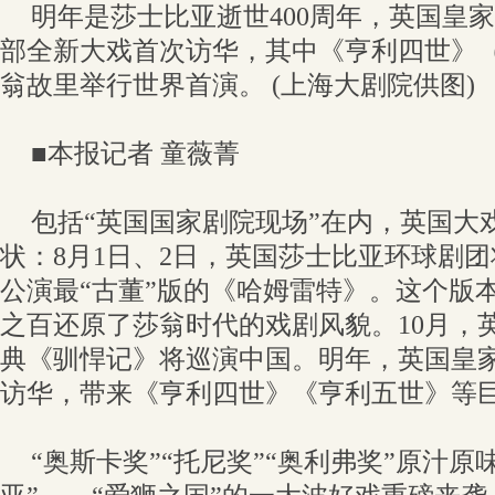
明年是莎士比亚逝世400周年，英国皇
部全新大戏首次访华，其中《亨利四世》
翁故里举行世界首演。 (上海大剧院供图)
■本报记者 童薇菁
包括“英国国家剧院现场”在内，英国大
状：8月1日、2日，英国莎士比亚环球剧
公演最“古董”版的《哈姆雷特》。这个版
之百还原了莎翁时代的戏剧风貌。10月，英
典《驯悍记》将巡演中国。明年，英国皇
访华，带来《亨利四世》《亨利五世》等
“奥斯卡奖”“托尼奖”“奥利弗奖”原汁原