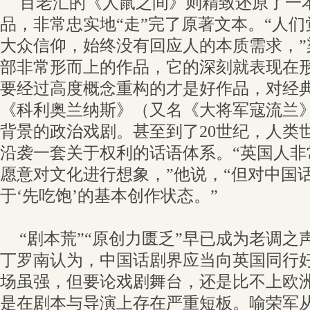
百老汇的《人鼠之间》则精致还原了一
品，非常忠实地“走”完了原著文本。“人们
大众信仰，始终没有回应人的本质需求，”
部非常形而上的作品，它的深刻就表现在
要经过高度概念重构的才是好作品，对经
《科利奥兰纳斯》（又名《大将军寇流兰
背景的政治戏剧。甚至到了20世纪，人类
沿袭一套关于权利的话语体系。“英国人非
愿意对文化进行想象，”他说，“但对中国
于‘先吃饱’的基本创作状态。”
“剧本荒”“原创力匮乏”早已成为老调
丁罗南认为，中国话剧界应当向英国同行
场虽强，但要论戏剧舞台，还是比不上欧
是在剧本与导演上存在严重短板。喻荣军从