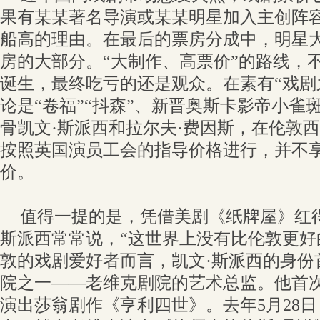
果有某某著名导演或某某明星加入主创阵
船高的理由。在最后的票房分成中，明星
房的大部分。“大制作、高票价”的路线，
诞生，最终吃亏的还是观众。在素有“戏剧
论是“卷福”“抖森”、新晋奥斯卡影帝小雀
骨凯文·斯派西和拉尔夫·费因斯，在伦敦
按照英国演员工会的指导价格进行，并不享有
价。
值得一提的是，凭借美剧《纸牌屋》红
斯派西常常说，“这世界上没有比伦敦更好
敦的戏剧爱好者而言，凯文·斯派西的身份
院之一——老维克剧院的艺术总监。他首次职
演出莎翁剧作《亨利四世》。去年5月28