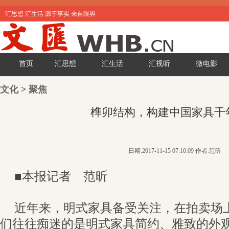
汇思想 汇生活 源于事实 来自眼界
首页
汇思想
汇生活
汇视听
微电影
文化
>
聚焦
榫卯结构，构建中国家具千
日期:2017-11-15 07:10:09 作者:范昕
■本报记者 范昕
近年来，明式家具备受关注，在拍卖场
们往往痴迷的是明式家具简约、雅致的外