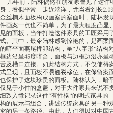
几年前，陆林偶然在朋友家瞥见了这件
身，看似平常。走近端详，尤当看到长2.09
金丝楠木面板构成画案的案面时，陆林发
件画案一点也不简单，为了最大程度凸显
见的面板，当年打造这件家具的工匠采用
式。其中，最令陆林感到惊艳的，是画案
的暗平面燕尾榫卯结构，呈“八字形”结构
框边沿呈45度暗合，面板与边框边沿亦呈4
舌及槽口连接。如此结构方式，不仅使得案
式呈现，且面板不易翘裂移位，在保留案
也保护了这块珍贵的面板。陆林认为，暗
仅见于小件的盒盖，对于大件家具来说不
细致入微记录这件“有性格”的明式家具的
构的展示与组合，讲述传统家具的另一种
究的另一条路径。由此，人们得以对中国