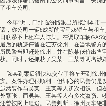
因涉嫌诈骗已被闸北公安刑事拘留，失踪
了租车公司。
今年2月，闸北临汾路派出所接到本市
话，称公司一辆8成新的宝马x6轿车与租
日联系不上租车人陈某。在调取车辆GAS
最后的轨迹停留在江苏徐州。在当地警方
所民警当即赶赴徐州，并在陈某低价出售
获。同时，还抓获了吴某、王某等两名涉
陈某到案后很快就交代了将车开到徐州
实。案件办理很顺利，但细心的民警仍是
虽然装作与吴某、王某等人初次相识，但
外紧张，而吴某、王某等人有多次盗窃、
还曾被网上追逃。民警判断，徐州卖车绝