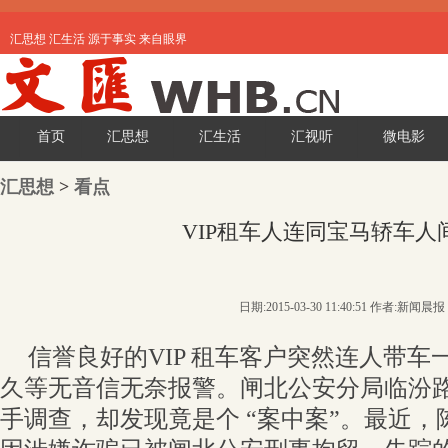
汇思想 汇生活 源于事实 来自眼界
首页
汇思想
汇生活
汇视听
微电影
汇思想
>
看点
VIP租车人连同宝马轿车人
日期:2015-03-30 11:40:51 作者:新闻晨报
信誉良好的VIP 租车客户突然连人带车
久等无音信无奈报警。闸北公安分局临汾
手调查，却发现竟是个 “案中案”。最近，