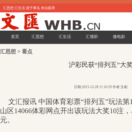
汇思想 汇生活 源于事实 来自眼界
首页
汇思想
汇生活
汇视听
微电影
汇思想
>
看点
沪彩民获“排列五”大
日期:2015-12-28 11:16:29 作者:文彬
文汇报讯 中国体育彩票“排列五”玩法第1
山区14066体彩网点开出该玩法大奖10注，
元。