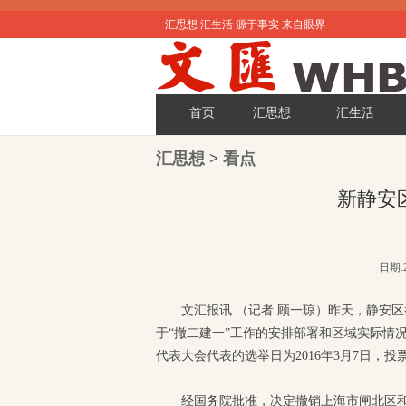
汇思想 汇生活 源于事实 来自眼界
首页
汇思想
汇生活
汇思想
>
看点
新静安
日期:2
文汇报讯 （记者 顾一琼）昨天，静安
于“撤二建一”工作的安排部署和区域实际情
代表大会代表的选举日为2016年3月7日，投票
经国务院批准，决定撤销上海市闸北区