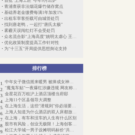
首批“上海工匠”今年9月出炉
青浦查获非法烟花爆竹储存窝点
基础养老金缴费每满1年加发1%
出租车宰客拒载可由城管处罚
找到唐老鸭，一起打“唐氏太极”
雾霾天误闯红灯不会受处罚
众名流合影“上海高度”姚明太虐心 王石...
优化政策制度提高工作针对性
为“十三五”开局提供思想舆论支持
排行榜
中年女子微信摇来暖男 被捧成女神却丧命
“魔鬼车贴”一夜爆红涉嫌违规 网友称“...
金星花百万租沪上酒店顶楼当府邸
上海11个区县领导大调整
在上海生活，这些“潜规则”你必须要懂！
上海人知道为什么酒店的双人床都放4个枕...
在上海，有车和没车的人生有什么区别
股市有风险，创业无极限！上海创客梦想起航
松江大学城一男子设摊明码标价“共享女友...