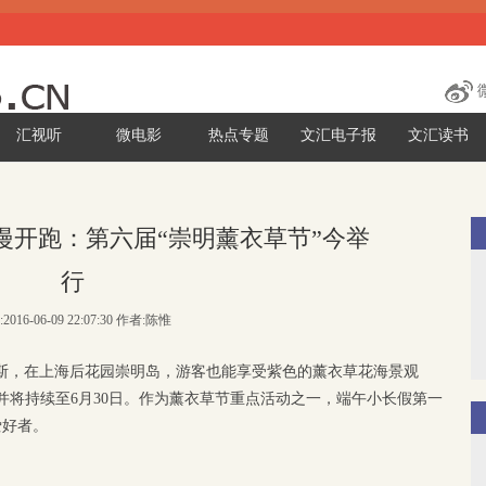
汇视听
微电影
热点专题
文汇电子报
文汇读书
漫开跑：第六届“崇明薰衣草节”今举
行
2016-06-09 22:07:30 作者:陈惟
旺斯，在上海后花园崇明岛，游客也能享受紫色的薰衣草花海景观
动并将持续至6月30日。作为薰衣草节重点活动之一，端午小长假第一
爱好者。