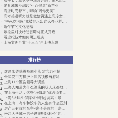
端午节，薰衣草中浪漫开跑：第六届“崇明...
老县城朱泾崛起“生命健康”新产业
海派时尚都市，唱响“因你更美"
高考英语听力就是傲娇男遇上高冷女，你听...
“拼死吃河豚”竟被他玩出这么多花样,小...
端午节的文化意蕴
希拉里对决特朗普即将正式开启
看虚拟技术如何照进现实
上海文创产业“十三五”再上快车道
排行榜
廖昌永哭唱恩师周小燕 难忘师生情
金星花百万租沪上酒店顶楼当府邸
上海11个区县领导大调整
上海人知道为什么酒店的双人床都放4个枕...
在上海生活，这些“潜规则”你必须要懂！
上海6大民生保障标准明起调高：最低工资...
在上海，有车和没车的人生有什么区别
房产证有你的名字≠房子是你的！房产证即...
松江大学城一男子设摊明码标价“共享女友...