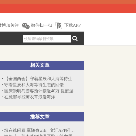
微博加关注
微信扫一扫
下载APP
相关文章
【全国两会】守着星辰和大海等待生态的回馈
守着星辰和大海等待生态的回馈
国庆崇明岛游客预计接近40万 提醒游客错...
在魔都寻找薰衣草浪漫海洋
推荐文章
填在线问卷,赢随身wifi | 文汇APP问卷大调查