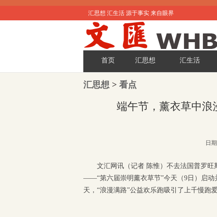
汇思想 汇生活 源于事实 来自眼界
首页
汇思想
汇生活
汇思想
>
看点
端午节，薰衣草中浪
日期:
文汇网讯（记者 陈惟）不去法国普罗
——“第六届崇明薰衣草节”今天（9日）启
天，“浪漫满路”公益欢乐跑吸引了上千慢跑