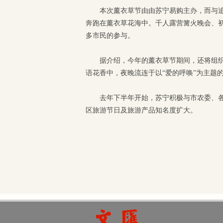
本次薰衣草节由由苏宁易购主办，而与
奔跑在薰衣草花海中。千人露营篝火晚会、
多市民的参与。
据介绍，今年的薰衣草节期间，还将组
语花香中，夜晚流连于以“爱的呼唤”为主题
去年下半年开始，苏宁积极与市农委、
区旅游节日及旅游产品知名度扩大。