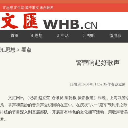
汇思想 汇生活 源于事实 来自眼界
首页
汇思想
汇生活
汇视听
微电影
汇思想
>
看点
警营响起好歌声
日期:2016-08-01 11:52:36 作者:赵立荣
文汇网讯 （记者 赵立荣 通讯员 陈乾根 摄影报道）昨晚，上海武
凡，掌声和美妙的音乐声交织回响在空中。在庆祝“八一”建军节到来之
排练的节目深入到基层部队，开展富有特色的文化拥军活动，用歌声赞美
梦。