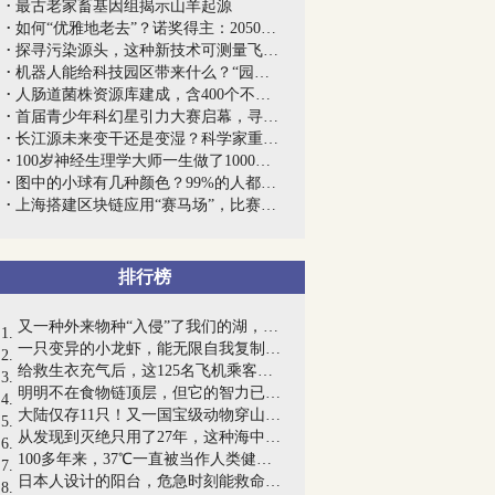
最古老家畜基因组揭示山羊起源
如何“优雅地老去”？诺奖得主：2050年全...
探寻污染源头，这种新技术可测量飞机飞行...
机器人能给科技园区带来什么？“园企携手...
人肠道菌株资源库建成，含400个不同物种...
首届青少年科幻星引力大赛启幕，寻找100...
长江源未来变干还是变湿？科学家重建该区...
100岁神经生理学大师一生做了1000个动物...
图中的小球有几种颜色？99%的人都答不对！
上海搭建区块链应用“赛马场”，比赛全程...
排行榜
又一种外来物种“入侵”了我们的湖，能...
一只变异的小龙虾，能无限自我复制，25年...
给救生衣充气后，这125名飞机乘客竟提早...
明明不在食物链顶层，但它的智力已高到令...
大陆仅存11只！又一国宝级动物穿山甲被宣...
从发现到灭绝只用了27年，这种海中巨兽经...
100多年来，37℃一直被当作人类健康的体...
日本人设计的阳台，危急时刻能救命！网友...