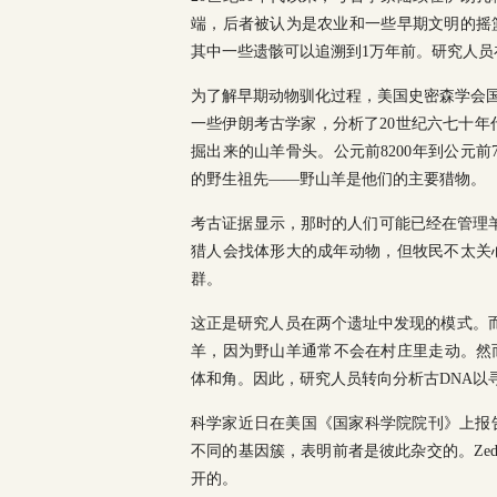
端，后者被认为是农业和一些早期文明的摇
其中一些遗骸可以追溯到1万年前。研究人
为了解早期动物驯化过程，美国史密森学会国家自
一些伊朗考古学家，分析了20世纪六七十年代从扎格罗
掘出来的山羊骨头。公元前8200年到公元
的野生祖先——野山羊是他们的主要猎物。
考古证据显示，那时的人们可能已经在管理羊群
猎人会找体形大的成年动物，但牧民不太关
群。
这正是研究人员在两个遗址中发现的模式。而且
羊，因为野山羊通常不会在村庄里走动。然
体和角。因此，研究人员转向分析古DNA以
科学家近日在美国《国家科学院院刊》上报
不同的基因簇，表明前者是彼此杂交的。Ze
开的。