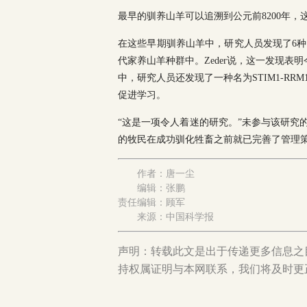
最早的驯养山羊可以追溯到公元前8200年
在这些早期驯养山羊中，研究人员发现了6
代家养山羊种群中。Zeder说，这一发现
中，研究人员还发现了一种名为STIM1-R
促进学习。
“这是一项令人着迷的研究。”未参与该研究的德国
的牧民在成功驯化牲畜之前就已完善了管理
作者：唐一尘
编辑：张鹏
责任编辑：顾军
来源：中国科学报
声明：转载此文是出于传递更多信息之
持权属证明与本网联系，我们将及时更