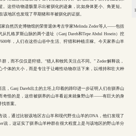
篮。这些动物遗骸显示出被驯化的迹象，比如身体更小、角更短。
员在该地区也发现了早期猪和羊被驯化的证据。
然历史博物馆的荣誉退休考古学家Melinda Zeder等人——包括
斯山脉的两个遗址（Ganj Dareh和Tepe Abdul Hosein）挖
前7600年，人们在这些山谷中生活、狩猎和种植庄稼。今天家养山羊
，而不仅仅是狩猎。“猎人和牧民关注点不同。” Zeder解释说，
心个体的大小，而是专注于让雌性动物存活下来，以维持和壮大种
，Ganj Dareh出土的土坯上印着的蹄印进一步证明人们在驯养山
而奇怪的是，这些被驯养的山羊看起来就像野山羊——有巨大的身
寻找答案。
告说，通过比较该地区古山羊和现代野生山羊的DNA，他们发现了
der说，这证实了驯养山羊种群在很大程度上是与该地区的野山羊分