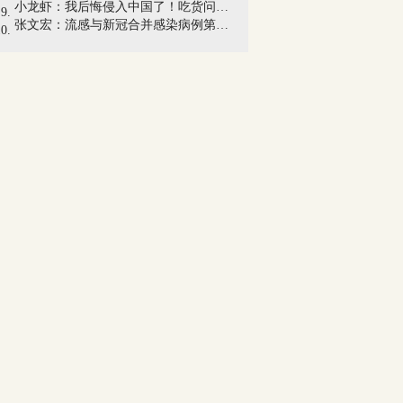
小龙虾：我后悔侵入中国了！吃货问：它吃...
张文宏：流感与新冠合并感染病例第一波疫...