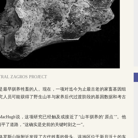
 ZAGROS PROJECT
是最早驯养牲畜的人。现在，一项对迄今为止最古老的家畜基因组
究人员可能获得了野生山羊与家养后代过渡阶段的基因数据和考古
MacHugh说，这项研究已经触及或接近了“山羊驯养的‘原点’”。他
平了道路，“这确实是史前的关键时刻之一”。
扎格罗斯山脉附近发现了古代牲畜的骨头。该地区位于新月沃土的东