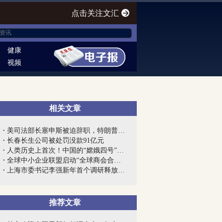
点击关注文汇
健康
视频
相关文章
美司法部长塞申斯被迫辞职，特朗普终向“...
长春长生公司被处罚没款91亿元
人类历史上首次！中国的“嫦娥四号”到底...
全球中小企业联盟启动“全球商会合作网”...
上海市委书记李强新年首个调研释放强烈信...
推荐文章