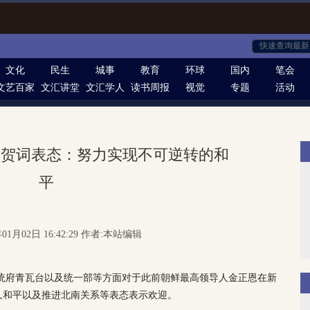
文化
民生
城事
教育
环球
国内
笔会
文艺百家
文汇讲堂
文汇学人
读书周报
视觉
专题
活动
年贺词表态：努力实现不可逆转的和
平
01月02日 16:42:29 作者:本站编辑
国总统府青瓦台以及统一部等方面对于此前朝鲜最高领导人金正恩在新
久和平以及推进北南关系等表态表示欢迎。