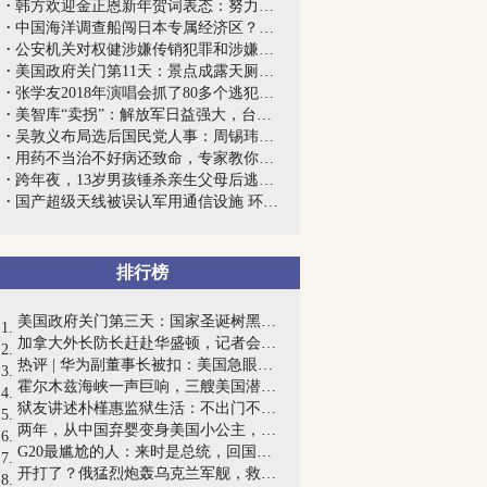
韩方欢迎金正恩新年贺词表态：努力实现不...
中国海洋调查船闯日本专属经济区？外交部...
公安机关对权健涉嫌传销犯罪和涉嫌虚假广...
美国政府关门第11天：景点成露天厕所，粪...
张学友2018年演唱会抓了80多个逃犯，网友...
美智库“卖拐”：解放军日益强大，台军应...
吴敦义布局选后国民党人事：周锡玮出任副...
用药不当治不好病还致命，专家教你如何避...
跨年夜，13岁男孩锤杀亲生父母后逃跑……
国产超级天线被误认军用通信设施 环球：...
排行榜
美国政府关门第三天：国家圣诞树黑灯瞎火...
加拿大外长防长赶赴华盛顿，记者会上问的...
热评 | 华为副董事长被扣：美国急眼了，...
霍尔木兹海峡一声巨响，三艘美国潜艇被炸...
狱友讲述朴槿惠监狱生活：不出门不洗澡不...
两年，从中国弃婴变身美国小公主，她的刷...
G20最尴尬的人：来时是总统，回国变“前...
开打了？俄猛烈炮轰乌克兰军舰，救生艇全...