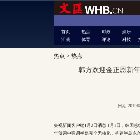
首页
热点
时政
娱乐
汇演
体育
评论
科技
热点
>
热点
韩方欢迎金正恩新
日期:2019年
央视新闻客户端1月2日消息 1月1日，韩
年贺词中强调半岛完全无核化，构建半岛永