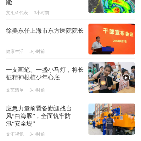
能
文汇科代表
3小时前
徐美东任上海市东方医院院长
健康生活
3小时前
一支画笔、一盏小马灯，将长
征精神根植少年心底
文艺清单
3小时前
应急力量前置备勤迎战台
风“白海豚”，全面筑牢防
汛“安全堤”
文汇视觉
3小时前