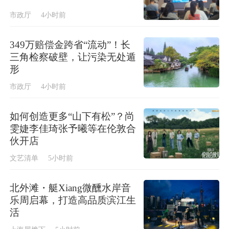
市政厅
4小时前
349万赔偿金跨省“流动”！长
三角检察破壁，让污染无处遁
形
市政厅
4小时前
如何创造更多“山下有松”？尚
雯婕李佳琦张予曦等在伦敦合
伙开店
文艺清单
5小时前
北外滩・艇Xiang微醺水岸音
乐周启幕，打造高品质滨江生
活