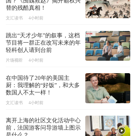
国？《围魏救赵》揭开霸权兴
替的残酷真相！
文汇读书
4小时前
跳出“天才少年”的叙事，这档
节目将一群正在改写未来的年
轻科创人请到台前
片场视听
4小时前
在中国待了20年的美国主
厨：我理解的“好饭”，和大多
数国人不太一样！
文汇读书
4小时前
离开上海的社区文化活动中心
前，法国游客问导游墙上图示
是什么？