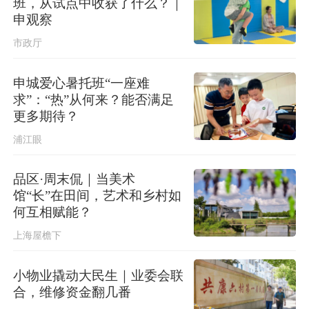
班，从试点中收获了什么？｜
申观察
市政厅
申城爱心暑托班“一座难
求”：“热”从何来？能否满足
更多期待？
浦江眼
品区·周末侃｜当美术
馆“长”在田间，艺术和乡村如
何互相赋能？
上海屋檐下
小物业撬动大民生｜业委会联
合，维修资金翻几番