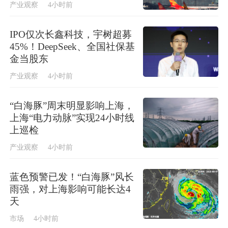
产业观察
4小时前
IPO仅次长鑫科技，宇树超募
45%！DeepSeek、全国社保基
金当股东
产业观察
4小时前
“白海豚”周末明显影响上海，
上海“电力动脉”实现24小时线
上巡检
产业观察
4小时前
蓝色预警已发！“白海豚”风长
雨强，对上海影响可能长达4
天
市场
4小时前