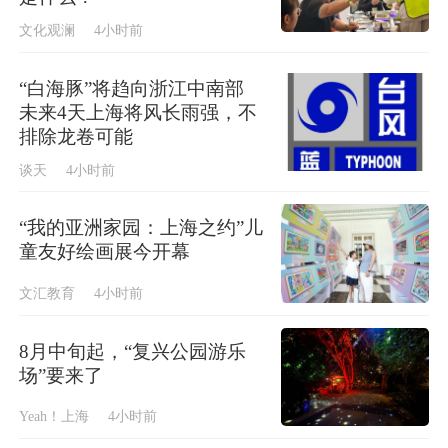
文化观澜
4小时前
“白海豚”将趋向浙江中南部
未来4天上海将风长雨强，不
排除龙卷可能
谈天
4小时前
“我的亚洲家园：上海之约”儿
童友好绘画展今开幕
文汇教育
4小时前
8月中旬起，“复兴公园游乐
场”要来了
Yeah！上海
4小时前