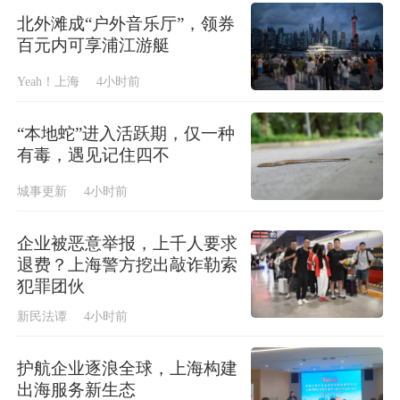
北外滩成“户外音乐厅”，领券
百元内可享浦江游艇
Yeah！上海
4小时前
“本地蛇”进入活跃期，仅一种
有毒，遇见记住四不
城事更新
4小时前
企业被恶意举报，上千人要求
退费？上海警方挖出敲诈勒索
犯罪团伙
新民法谭
4小时前
护航企业逐浪全球，上海构建
出海服务新生态