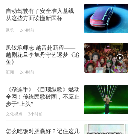
自动驾驶有了安全准入基线
从这些方面读懂新国标
纵览
2小时前
凤钗承师志 越音赴新程——
越剧花旦李旭丹守艺逐梦《追
鱼》
汇闻
2小时前
《尕连手》《目瑙纵歌》燃动
全网！传统民歌破圈，不应止
步于“上头”
文化视点
3小时前
怎么吃饭对胆囊好？记住这几