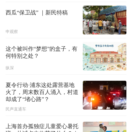
台湾发布台风“白海豚”海上警报
西瓜“保卫战” ｜新民特稿
北京进一步优化调整房地产政策
申观察
这个被叫作“梦想”的盒子，有
何特别之处？
纵深
夏令行动·浦东这处露营基地
火了，周末数百人涌入，村道
却成了“堵心路”？
民声直通车
上海首办孤独症儿童爱心暑托