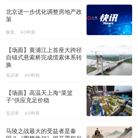
北京进一步优化调整房地产政
策
纵览
4小时前
【场面】黄浦江上首座大跨径
自锚式悬索桥完成缆索体系转
换
见识录
4小时前
【场面】高温天上海“菜篮
子”供应充足价稳
见识录
4小时前
马陵之战最大的受益者是秦