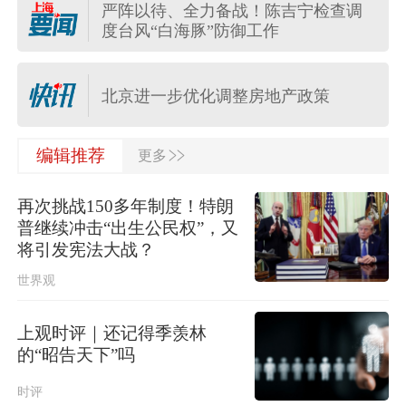
严阵以待、全力备战！陈吉宁检查调
度台风“白海豚”防御工作
台湾发布台风“白海豚”海上警报
北京进一步优化调整房地产政策
>>
编辑推荐
更多
四川宜宾市高县4.9级地震致1人死亡
再次挑战150多年制度！特朗
日本民调显示近八成民众要求坚持“无
普继续冲击“出生公民权”，又
核三原则”，外交部：民心不可违
将引发宪法大战？
世界观
中国游客在泰国遭遇摩托车坠崖事
故，一死一伤
上观时评｜还记得季羡林
河南重新组织“三支一扶”笔试，此前考
的“昭告天下”吗
试存在规模性组织作弊犯罪行为
时评