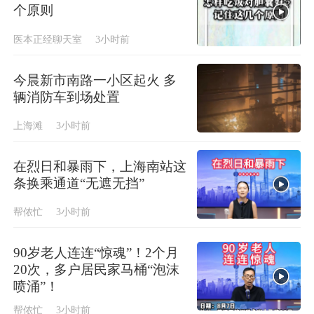
个原则
医本正经聊天室
3小时前
今晨新市南路一小区起火 多
辆消防车到场处置
上海滩
3小时前
在烈日和暴雨下，上海南站这
条换乘通道“无遮无挡”
帮侬忙
3小时前
90岁老人连连“惊魂”！2个月
20次，多户居民家马桶“泡沫
喷涌”！
帮侬忙
3小时前