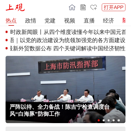
打开APP
热点
政情
党建
视频
直播
经济
时政新闻眼丨从四个维度读懂今年
以来中国元首
”
学习·知行丨“敦煌，我心向往之
南水北调中线工程调水突破800
亿立方米
严阵以待、全力备战！陈吉宁检查调度台
风“白海豚”防御工作