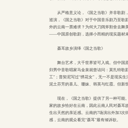
从严格意义论，《国之当歌》并非歌剧，
巡演，《国之当歌》对于中国音乐剧乃至歌
外的云南一票难求？为何大刀阔斧割舍去舞
——中国原创歌剧，选择小而精的现实题材
聂耳故乡演绎《国之当歌》
舞台艺术，大千世界皆可入戏。但中国原
归男中音歌唱家马金泉就曾诘问：莫扎特歌剧由
工”；普契尼写过“绣花女”，无一不是现实
泥土芬芳的喜儿、珊妹、韩英与红霞。但新世
现在，《国之当歌》提供了另一种可能
家的故乡恰好在云南，因此云南人民对聂耳
生出天然的亲近感。云南的7场演出外加3次
感，云南的观众看完“聂耳”最有倾诉欲。