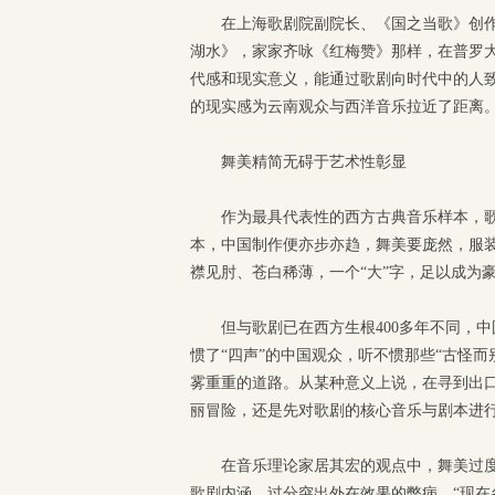
在上海歌剧院副院长、《国之当歌》创
湖水》，家家齐咏《红梅赞》那样，在普罗
代感和现实意义，能通过歌剧向时代中的人
的现实感为云南观众与西洋音乐拉近了距离
舞美精简无碍于艺术性彰显
作为最具代表性的西方古典音乐样本，歌
本，中国制作便亦步亦趋，舞美要庞然，服
襟见肘、苍白稀薄，一个“大”字，足以成为
但与歌剧已在西方生根400多年不同，
惯了“四声”的中国观众，听不惯那些“古怪
雾重重的道路。从某种意义上说，在寻到出
丽冒险，还是先对歌剧的核心音乐与剧本进
在音乐理论家居其宏的观点中，舞美过
歌剧内涵、过分突出外在效果的弊病，“现