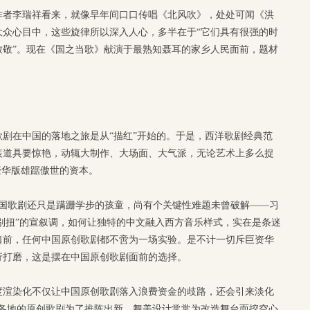
作者李瑞祥看来，就像早年间口口传唱《北风吹》，处处可闻《洪
大众心目中，这些旋律所以深入人心，多半在于“它们具有很强的时
致敬”。现在《国之当歌》献演于最熟知聂耳的家乡人民面前，题材
。
剧在中国的落地之旅是从“描红”开始的。于是，西洋歌剧经典范
装道具要惊艳，动辄大制作、大场面、大气派，无论艺术上多么捉
豪华版雄踞傲世的资本。
中国歌剧还只是蹒跚学步的孩童，尚有个关键性难题未曾破解——习
而别扭”的宣叙调，如何让独特的中文融入西方音乐样式，实在是条迷
口前，任何中国原创歌剧都不啻为一场实验。是不计一切斥巨资华
行打磨，这是摆在中国原创歌剧面前的选择。
度渲染化不仅让中国原创歌剧落入浪费资金的歧路，还会引来淡化
在各地的原创歌剧为了推陈出新，舞美设计常常为改造舞台而挖空心