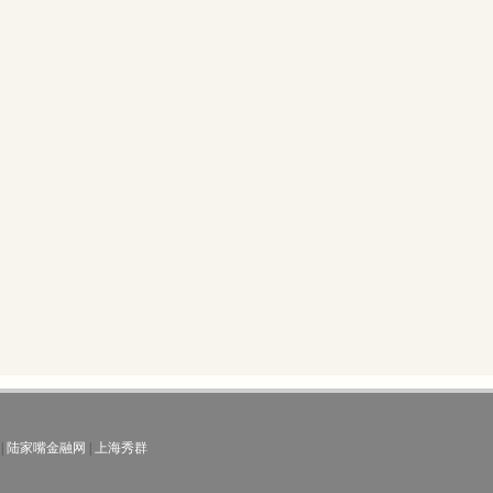
|
陆家嘴金融网
|
上海秀群