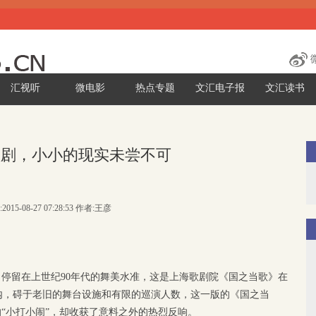
汇视听
微电影
热点专题
文汇电子报
文汇读书
歌剧，小小的现实未尝不可
2015-08-27 07:28:53 作者:王彦
，停留在上世纪90年代的舞美水准，这是上海歌剧院《国之当歌》在
内，碍于老旧的舞台设施和有限的巡演人数，这一版的《国之当
的“小打小闹”，却收获了意料之外的热烈反响。