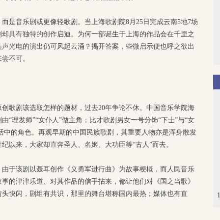
而是音乐剧或更像轻歌剧。当上海歌剧院8月25日完成云南5地7场
剧却具有独特的创作启迪。为何一部诞生于上海的作品会在千里之
美声光电的演出仍可风起云涌？揭开答案，些微启示便也呼之欲出
未尝不可。
创歌剧该选取怎样的题材，过去20年争论不休。中国音乐学院海
“理发师”“女仆人”做主角；比才歌剧男女一号分饰“下士”与“女
生活中的角色。再观早期的中国民族歌剧，其重要人物亦是浑身散发
纪以来，大家却直奔圣人、名姬、大功臣等“古人”而去。
。由于该剧以聂耳创作《义勇军进行曲》为故事梗概，而人民音乐
故事的津津乐道、对其作品的信手拈来，都让他们对《国之当歌》
街头快闪，剧组有共识，那里的舞台堪称国内最热；媒体也有直