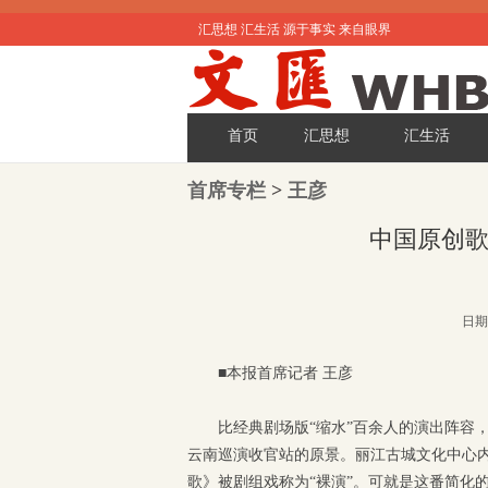
汇思想 汇生活 源于事实 来自眼界
首页
汇思想
汇生活
首席专栏
>
王彦
中国原创
日期:
■本报首席记者 王彦
比经典剧场版“缩水”百余人的演出阵容
云南巡演收官站的原景。丽江古城文化中心
歌》被剧组戏称为“裸演”。可就是这番简化