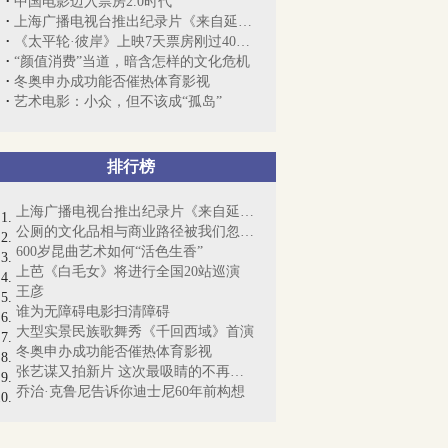
中国电影迈入票房2.0时代
上海广播电视台推出纪录片《来自延安的报...
《太平轮·彼岸》上映7天票房刚过4000万元
“颜值消费”当道，暗含怎样的文化危机
冬奥申办成功能否催热体育影视
艺术电影：小众，但不该成“孤岛”
排行榜
上海广播电视台推出纪录片《来自延安的报...
公厕的文化品相与商业路径被我们忽视了
600岁昆曲艺术如何“活色生香”
上芭《白毛女》将进行全国20站巡演
王彦
谁为无障碍电影扫清障碍
大型实景民族歌舞秀《千回西域》首演
冬奥申办成功能否催热体育影视
张艺谋又拍新片 这次最吸睛的不再是“谋...
乔治·克鲁尼告诉你迪士尼60年前构想