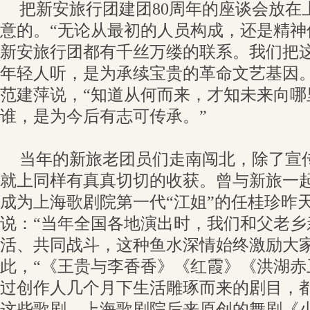
把新安旅行团建团80周年的座谈会放在
意的。“无论从最初的人员构成，还是精神
新安旅行团都有千丝万缕的联系。我们把
年轻人听，是为承续宝贵的革命文艺基因。
范建萍说，“知道从何而来，才知未来向哪
谁，是为今后有志可传承。”
当年的新旅老团员们走南闯北，除了宣
就上同样有真真切切的收获。曾与新旅一
成为上海歌剧院第一代“江姐”的任桂珍昨
说：“当年全国各地演出时，我们和父老乡
活、共同战斗，这种鱼水深情始终激励大家
此，“《王贵与李香香》《红霞》《洪湖赤
过创作人几个月下生活雕琢而来的剧目，都
这些歌剧，上海歌剧院后来原创的舞剧《