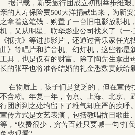
据记载，新安旅行团成立初期举步维艰
亲的人寿保险费500大洋捐献出来，为新
之拿着这笔钱，购置了一台旧电影放影机
机，又从明星、联华影业公司找来了《一·
《抵抗》等进步影片，还通过音乐家任光
曲》等唱片和扩音机、幻灯机，这些都是
工具，也是仅有的财富。除了陶先生拿出
长的张平也将准备结婚的礼金悉数贡献给
在物质上，孩子们是贫乏的，但在宣传抗
不含糊。年复一年，南京、上海、北京、
行团所到之处均留下了稚气却庄严的疾呼
宣传方式是文艺表演，包括教唱抗日歌曲
等，“收费很少，穷苦百姓只要喊一句‘打
免费观看”。