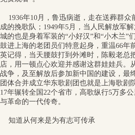
1936年10月，鲁迅病逝，走在送葬群
成的挽歌队；1949年5月，当人民解放军
城的也是身着军装的“小好汉”和“小木兰”
鼓进上海的老团员们特意起身，重温66年
英记得，当天腰鼓打到外滩时，陈毅老总
店，用一顿点心欢迎并感谢这群娃娃兵。
战争，及至解放后参加新中国的建设，最终于
团体合并成立华东歌剧团也就是上海歌剧
17年辗转全国22个省市，高歌纵行5万多
与革命的一代传奇。
知道从何来是为有志可传承