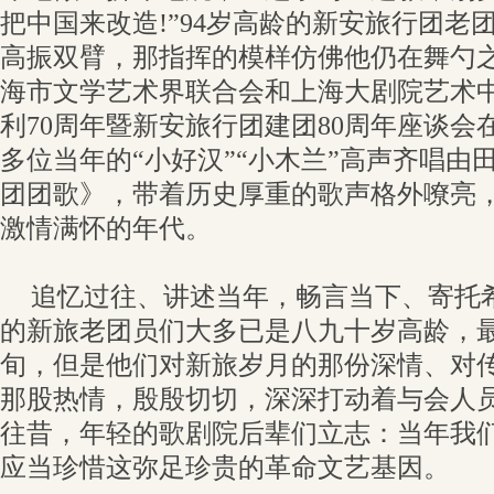
把中国来改造!”94岁高龄的新安旅行团老
高振双臂，那指挥的模样仿佛他仍在舞勺
海市文学艺术界联合会和上海大剧院艺术
利70周年暨新安旅行团建团80周年座谈会
多位当年的“小好汉”“小木兰”高声齐唱由
团团歌》，带着历史厚重的歌声格外嘹亮
激情满怀的年代。
追忆过往、讲述当年，畅言当下、寄托
的新旅老团员们大多已是八九十岁高龄，
旬，但是他们对新旅岁月的那份深情、对
那股热情，殷殷切切，深深打动着与会人
往昔，年轻的歌剧院后辈们立志：当年我们
应当珍惜这弥足珍贵的革命文艺基因。