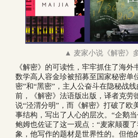
▲ 麦家小说《解密》
《解密》的可读性，牢牢抓住了海外
数学高人容金珍被招募至国家秘密单
密”和“黑密”，主人公奋斗在隐秘战
前，《解密》法语版出版，译者克劳
说“泾渭分明”，而《解密》打破了欧
事结构，写出了人心的层次。“企鹅当
鲍姆也佐证了这一观点：“麦家颠覆
象，他写作的题材是世界性的。但他