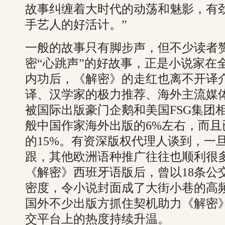
故事纠缠着大时代的动荡和魅影，有
手艺人的好活计。”
一般的故事只有脚步声，但不少读者
密“心跳声”的好故事，正是小说家在
内功后，《解密》的走红也离不开译
译、汉学家的极力推荐、海外主流媒
被国际出版豪门企鹅和美国FSG集团
般中国作家海外出版的6%左右，而
的15%。有资深版权代理人谈到，一
跟，其他欧洲语种推广往往也顺利很
《解密》西班牙语版后，曾以18条公
密度，令小说封面成了大街小巷的高频
国外不少出版方抓住契机助力《解密
交平台上的热度持续升温。