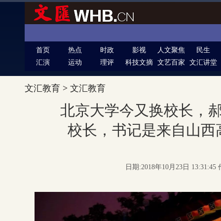
首页
热点
时政
影视
人文聚焦
民生
汇演
运动
理评
科技文摘
文艺百家
文汇讲堂
文汇教育
>
文汇教育
北京大学今又换校长，
校长，书记是来自山西
日期:2018年10月23日 13:31: