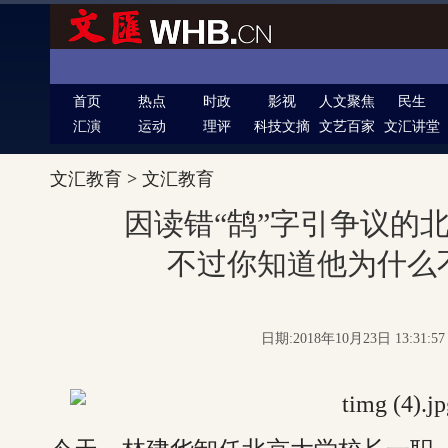
首页
热点
时政
影视
人文聚焦
民生
汇演
运动
理评
科技文摘
文艺百家
文汇讲堂
文汇教育
>
文汇教育
因读错“鹄”字引争议的
不过你知道他为什么
日期:2018年10月23日 13:31: