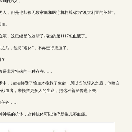
ison的男人。
利亚男人，但是他却被无数家庭和医疗机构尊称为“澳大利亚的英雄”。
献血。
包血液，这已经是他这辈子捐出的第1117包血液了。
之后，他将“退休”，不再进行捐血了。
道？
血液是非常特殊的一种存在……
手术中，James接受了输血才挽救了生命，所以当他醒来之后，他暗自
务献血者，来挽救更多人的生命，把这种善良传递下去。
的任务……
现了一种神秘的抗体，这种抗体可以治疗新生儿溶血症。