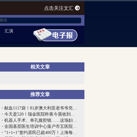
点击关注文汇
汇演
相关文章
推荐文章
献血1117袋！81岁澳大利亚老爷爷凭着一条...
今天是520！瑞金医院昨夜今晨收到大量鲜...
机器人手术、单孔腹腔镜……这场妇产科的...
全国基层医生培训中心落户市五医院，助力...
“1+1+1”签约居民已超400万！上海每万人...