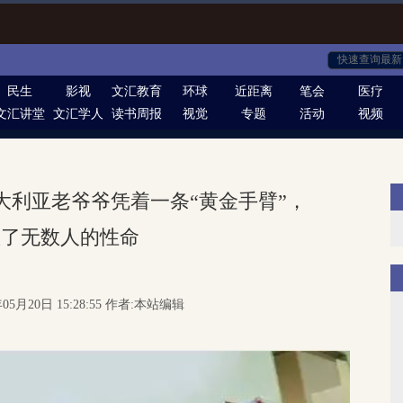
民生
影视
文汇教育
环球
近距离
笔会
医疗
文汇讲堂
文汇学人
读书周报
视觉
专题
活动
视频
岁澳大利亚老爷爷凭着一条“黄金手臂”，
救了无数人的性命
05月20日 15:28:55 作者:本站编辑