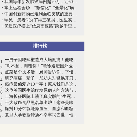
我国每年新发肺癌病例超70万，近60万人死...
掌上远程会诊、“微信化”+“全景化”病...
中国创新药物已走到面临突破的重要关口，...
罕见！患者“心门”再三破损，医生实施“...
优质医疗搭上“信息高速路”跨越千里，西...
排行榜
一男子因吃辣椒造成大脑剧痛！他吃了一个...
“对不起，谢谢你！”急诊送进国外医院，...
点菜是个技术活！厨师告诉你，下馆子这四...
研究癌症一辈子，却劝人别轻易开刀，快来...
癌症最偏爱这10个字！原来我们是这样把癌...
这位英国医生治疗糖尿病人的方法与官方指...
上海长征医院上演了真实版的“生死时速”...
十大致癌食品黑名单出炉！这些美味都不能...
颤抖10分钟就能降血压、血脂和血糖，相当...
复旦大学教授钟扬不幸车祸去世，他倒在了...