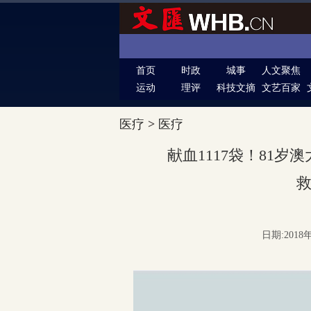
首页
时政
城事
人文聚焦
运动
理评
科技文摘
文艺百家
医疗
>
医疗
献血1117袋！81
日期:2018年