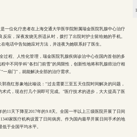
”这是一位化疗患者在上海交通大学医学院附属瑞金医院乳腺中心治疗
良反应，深夜发烧无所适从时，拨打了出院时护士留给她的手机。
上在电话中告知她应对方法，并连夜为她联系好了医生。
离”的全过程、人性化管理，瑞金医院乳腺疾病诊治中心在国内首创的多
程中不同学科“各扫门前雪”的局限性，创新性地将和乳腺癌治疗相
“一扇门”，就能解决全部的治疗需求。
长郭燕红形象地比喻说：“过去需要三至五天住院时间解决的问题，
的术式，现在打几个洞即可完成。”医疗技术的进步，大大提高了医
的11天下降至2017年的9.8天。全国一半以上三级医院开展了日间
，1340家医疗机构设置了日间病房。作为国内最早开展日间手术的地
明显低于全国平均水平。