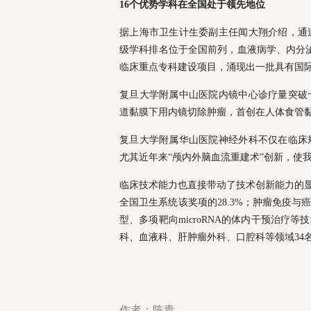
16个优势学科在全国处于领先地位
据上海市卫生计生委副主任闻大翔介绍，通
级学科排名位于全国前列，血液病学、内分泌
临床重点专科建设项目，涌现出一批具有国
复旦大学附属中山医院内镜中心诊疗量突破
道黏膜下用内镜切除肿瘤，首创在人体食管黏
复旦大学附属华山医院神经外科不仅在临床
尤其近年来“颅内外脑血流重建术”创新，使我
临床技术能力也直接带动了技术创新能力的显
全国卫生系统该奖项的28.3%；肿瘤免疫
型、多项靶向microRNA的体内干预治
科、血液科、肝肿瘤外科、口腔科等领域34
作者：陈青