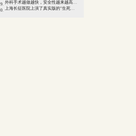
外科手术越做越快，安全性越来越高，为什...
上海长征医院上演了真实版的“生死时速”...