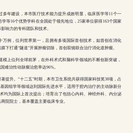
过多年建设，本市医疗技术能力提升成效明显，临床医学等11个一
学等16个优势学科在全国处于领先地位，25家单位获得163个国家
际影响力的专科团队和技术。
十万例，位列世界第一，且拥有多项国际首创技术，如首创在消化
膜下打通“隧道”开展肿瘤切除，首创双镜联合治疗消化道肿瘤。
规模上位列全球前茅，在外科术式和脑科学领域的不断创新突破，
国难治性动脉瘤治愈率达96%。
著提升。“十二五”时期，本市卫生系统共获得国家科技奖38项，占
与癌基因组学等领域达到国际先进水平，适用于腔内治疗的主动脉新分
疗等技术均为国际上首次提出；培育出了包括心内科、神经外科、内分泌
名两院院士，基本覆盖主要临床专业。