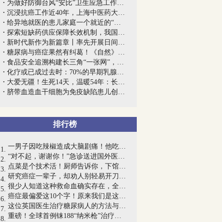
为做好防御台风“安比”卫生应急工作，上...
沉浸抗癌工作近40年，上海中医药大学何裕...
给异地就医的患儿家庭一个就近的“临时爱...
探索短缺药供应保障长效机制，我国首个“...
新时代新作为新篇章丨率先开展日间手术、...
糖尿病与癌症果然有纠葛！《自然》杂志刊...
食品安全追溯构建长三角“一张网”，上海...
化疗或已成过去时：70%的早期乳腺癌患者...
大爱无疆！生死14天，温暖54年：长海军医...
脐带血造血干细胞为免疫缺陷患儿创造“生...
排行榜
一男子因吃辣椒造成大脑剧痛！他吃了一个...
“对不起，谢谢你！”急诊送进国外医院，...
点菜是个技术活！厨师告诉你，下馆子这四...
研究癌症一辈子，却劝人别轻易开刀，快来...
很少人知道这种救命血确实存在，全球仅6...
癌症最偏爱这10个字！原来我们是这样把癌...
这位英国医生治疗糖尿病人的方法与官方指...
重磅！全球首例铼188“纳米枪”治疗肺癌...