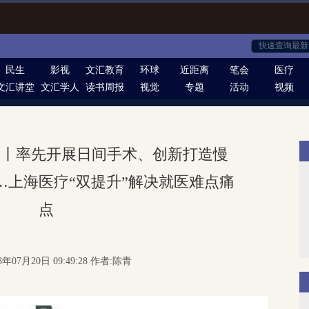
民生
影视
文汇教育
环球
近距离
笔会
医疗
文汇讲堂
文汇学人
读书周报
视觉
专题
活动
视频
章丨率先开展日间手术、创新打造慢
…上海医疗“双提升”解决就医难点痛
点
8年07月20日 09:49:28 作者:陈青