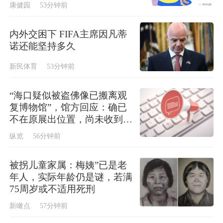
康健园
53分钟前
内外交困下 FIFA主席因凡蒂
诺还能坚持多久
新民体育
53分钟前
“海口疑似被盗佛像已搬离观
复博物馆”，馆方回应：确已
不在原展出位置，尚未收到文
物部门最终结论
纵览
56分钟前
被拐儿童家属：梅姨”已是老
年人，实际年龄仍是谜，若满
75周岁或不适用死刑
新瞰点
57分钟前