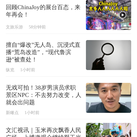
回顾ChinaJoy的展台百态，来
年再会！
文旅乐游
58分钟前
擅自“爆改”无人岛、沉浸式直
播“荒岛改造”，“现代鲁滨
逊”被查处！
纵览
1小时前
无戏可拍！38岁男演员求职
景区NPC：不去努力改变，人
就会出问题
新瞰点
1小时前
文汇视讯｜玉米再次飘香人民