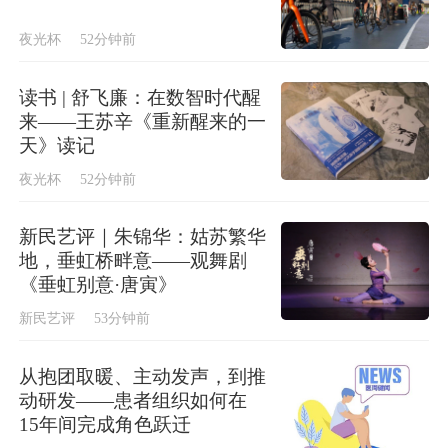
夜光杯
52分钟前
读书 | 舒飞廉：在数智时代醒
来——王苏辛《重新醒来的一
天》读记
夜光杯
52分钟前
新民艺评｜朱锦华：姑苏繁华
地，垂虹桥畔意——观舞剧
《垂虹别意·唐寅》
新民艺评
53分钟前
从抱团取暖、主动发声，到推
动研发——患者组织如何在
15年间完成角色跃迁