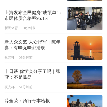
上海发布全民健身“成绩单”：
市民体质合格率95.1%
新民体育
50分钟前
新大众文艺·大众抒写｜陈年
喜：有味无味都清欢
夜光杯
51分钟前
十日谈·你学会分享了吗｜张
蓉：不是孤岛
夜光杯
51分钟前
薛全荣：骑行哥本哈根