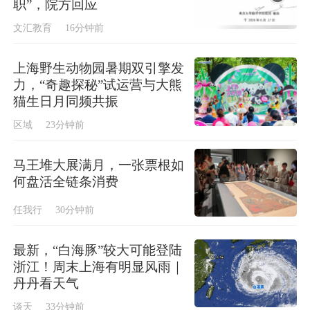
职”，院方回应
文汇教育
16分钟前
上海野生动物园暑期双引擎发
力，“奇趣探秘”试运营与大熊
猫生日月同频共振
区域
23分钟前
马王堆大展满月，一张票根如
何盘活全链条消费
任我行
30分钟前
最新，“白海豚”较大可能登陆
浙江！周末上海有明显风雨｜
丹丹看天气
谈天
33分钟前