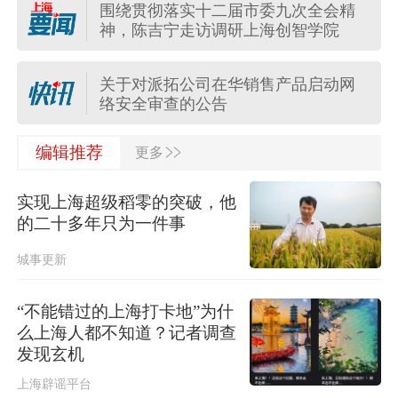
围绕贯彻落实十二届市委九次全会精
受台风“白海豚”影响，国家海洋预报台
神，陈吉宁走访调研上海创智学院
发布海浪橙色警报
关于对派拓公司在华销售产品启动网
络安全审查的公告
>>
台风“白海豚”影响我国已成定局 即将
编辑推荐
更多
进入48小时台风警戒线
实现上海超级稻零的突破，他
任前公示半年后，胡瑞连主动投案
的二十多年只为一件事
城事更新
国际金价大涨，油价涨跌不一
“不能错过的上海打卡地”为什
么上海人都不知道？记者调查
保障生态环境法典实施，最高法发布
发现玄机
首个配套司法解释
上海辟谣平台