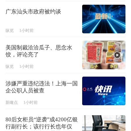
广东汕头市政府被约谈
纵览
1小时前
美国制裁洽洽瓜子、思念水
饺，评论亮了
纵览
1小时前
涉嫌严重违纪违法！上海一国
企公职人员被查
新瞰点
1小时前
80后女柜员“逆袭”成4200亿银
行副行长；该行行长也年仅