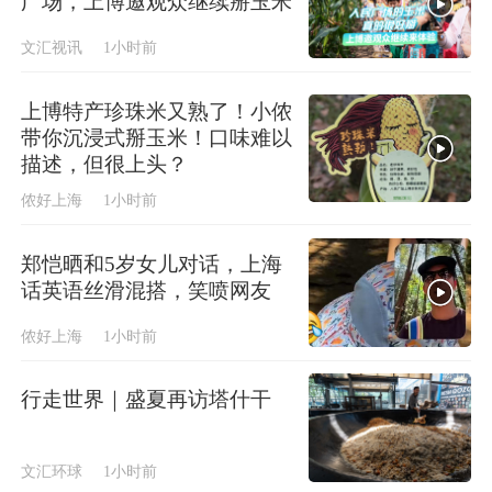
广场，上博邀观众继续掰玉米
文汇视讯
1小时前
上博特产珍珠米又熟了！小侬
带你沉浸式掰玉米！口味难以
描述，但很上头？
侬好上海
1小时前
郑恺晒和5岁女儿对话，上海
话英语丝滑混搭，笑喷网友
侬好上海
1小时前
行走世界｜盛夏再访塔什干
文汇环球
1小时前