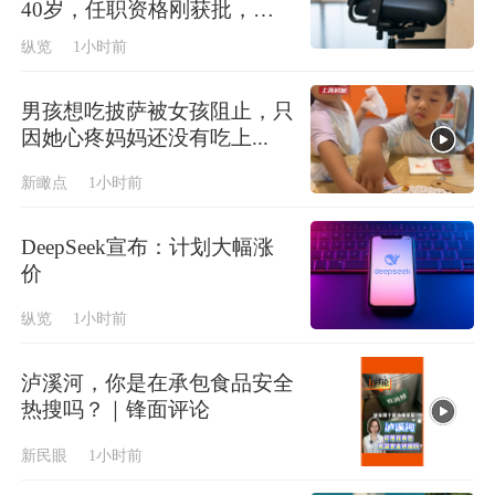
40岁，任职资格刚获批，为A
股上市银行最年轻行长
纵览
1小时前
男孩想吃披萨被女孩阻止，只
因她心疼妈妈还没有吃上...
新瞰点
1小时前
DeepSeek宣布：计划大幅涨
价
纵览
1小时前
泸溪河，你是在承包食品安全
热搜吗？｜锋面评论
新民眼
1小时前