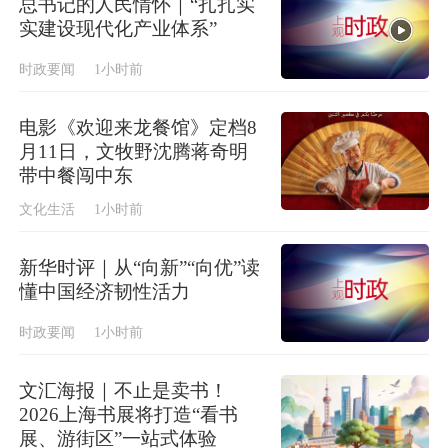
总书记的人民情怀｜“扎扎实
实建设现代化产业体系”
时政要闻
1小时前
电影《欢迎来龙餐馆》定档8
月11日，文牧野沈腾蒋奇明
带中餐闯中东
文化生活
1小时前
新华时评｜从“向新”“向优”读
懂中国经济韧性活力
时政要闻
1小时前
文汇海报｜不止是卖书！
2026上海书展将打造“看书
展、游街区”一站式体验