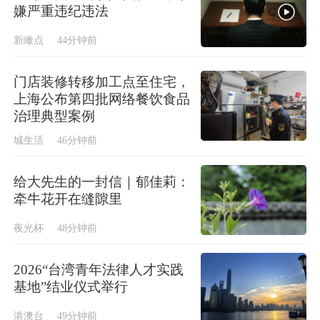
嫌严重违纪违法
新瞰点
44分钟前
门店装修转移加工点至住宅，
上海公布第四批网络餐饮食品
治理典型案例
城生活
46分钟前
给大先生的一封信｜郁佳莉：
牵牛花开在缝隙里
夜光杯
48分钟前
2026“台湾青年法律人才实践
基地”结业仪式举行
港澳台
49分钟前