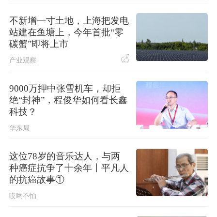
受台风“白海豚”影响，国家海洋预报台
发布海浪橙色警报
不新增一寸土地，上海把发电
站建在鱼塘上，今年首批“零
关于对派拓公司在华销售产品启动网
碳蟹”即将上市
络安全审查的公告
17
产业观察
9000万押中张雪机车，却拒
绝“封神”，程俊华如何看长鑫
科技？
华东局
这位78岁的音乐达人，与两
种癌症抗争了十余年丨平凡人
的抗癌故事①
哎哟不怕