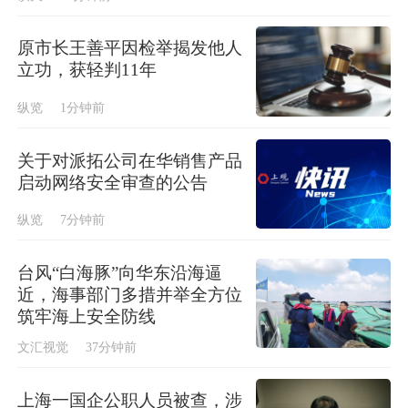
原市长王善平因检举揭发他人
立功，获轻判11年
纵览
1分钟前
关于对派拓公司在华销售产品
启动网络安全审查的公告
纵览
7分钟前
台风“白海豚”向华东沿海逼
近，海事部门多措并举全方位
筑牢海上安全防线
文汇视觉
37分钟前
上海一国企公职人员被查，涉