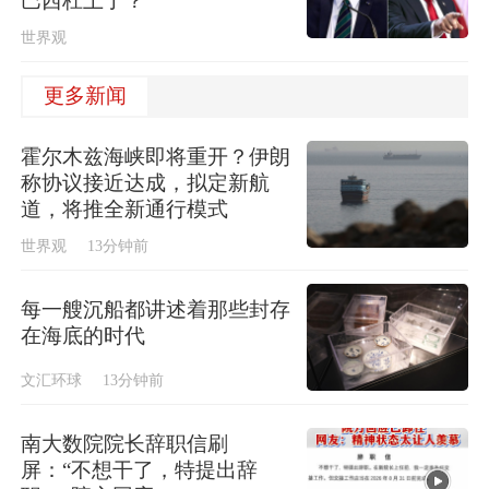
巴西杠上了？
世界观
更多新闻
霍尔木兹海峡即将重开？伊朗
称协议接近达成，拟定新航
道，将推全新通行模式
世界观
13分钟前
每一艘沉船都讲述着那些封存
在海底的时代
文汇环球
13分钟前
南大数院院长辞职信刷
屏：“不想干了，特提出辞