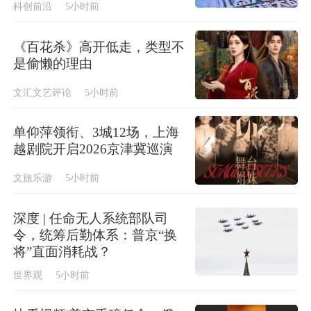
科创前沿
5小时前
《百花杀》高开低走，类型不
是偷懒的理由
文汇文艺评论
5小时前
单仰萍领衔、3城12场，上海
越剧院开启2026京津冀巡演
文旅乐游
5小时前
深度 | 任命无人系统部队司
令，统筹后勤体系：普京“换
将”直面消耗战？
世界观
5小时前