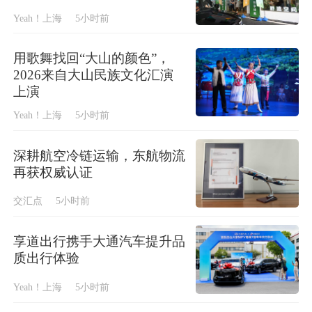
Yeah！上海
5小时前
用歌舞找回“大山的颜色”，
2026来自大山民族文化汇演
上演
Yeah！上海
5小时前
深耕航空冷链运输，东航物流
再获权威认证
交汇点
5小时前
享道出行携手大通汽车提升品
质出行体验
Yeah！上海
5小时前