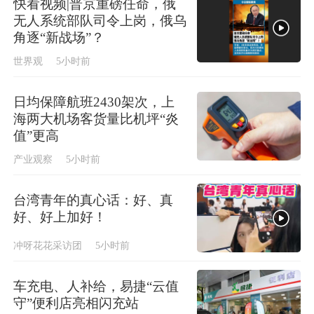
快看视频|普京重磅任命，俄
无人系统部队司令上岗，俄乌
角逐“新战场”？
世界观
5小时前
日均保障航班2430架次，上
海两大机场客货量比机坪“炎
值”更高
产业观察
5小时前
台湾青年的真心话：好、真
好、好上加好！
冲呀花花采访团
5小时前
车充电、人补给，易捷“云值
守”便利店亮相闪充站