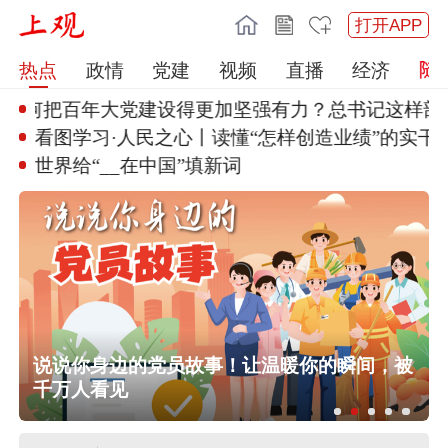
打开APP
热点
政情
党建
视频
直播
经济
何把百年大党建设
得更加坚强有力？总书记这样部署
看图学习·人民之心丨读懂“怎样
创造业绩”的实干
世界给“__在中国”填新词
任前公示半年后，胡瑞连主动投案
行
说说你身边的党员故事！让温暖你的瞬间，被
外交部：日本“再军事化”已成地区和平
千万人看见
稳现实威胁，必须高度警惕