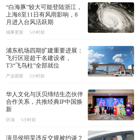
“白海豚”较大可能登陆浙江，
上海8至11日有风雨影响，8
月进入台风活跃期
城事更新
5小时前
浦东机场四期扩建重要进展：
飞行区迎超千名建设者，
T3“飞鸟柱”全部就位
产业观察
5小时前
华人文化与沃贝缔结生态伙伴
合作关系，共推经典IP中国焕
新
区域
5小时前
演员侯明昊违反交规被约谈？