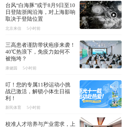
台风“白海豚”或于8月9日至10
日登陆浙闽沿海，对上海影响
取决于登陆位置
北京来信
5小时前
三高患者谨防带状疱疹来袭！
40℃热浪下，免疫力如何不
被拖垮？
康健园
5小时前
叮！您的专属11秒运动小挑
战已激活，解锁小体生日福
利！
新民体育
5小时前
校准人才培养与产业需求，上