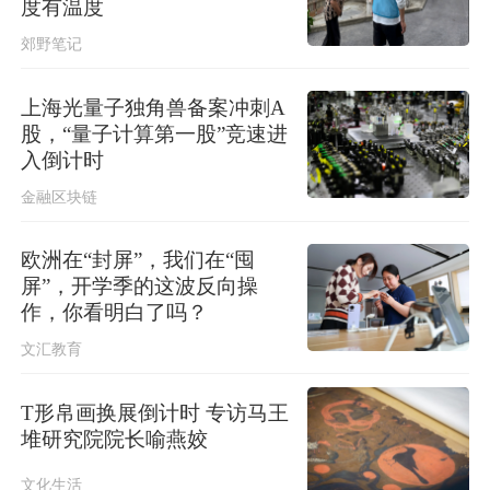
度有温度
郊野笔记
上海光量子独角兽备案冲刺A
股，“量子计算第一股”竞速进
入倒计时
金融区块链
欧洲在“封屏”，我们在“囤
屏”，开学季的这波反向操
作，你看明白了吗？
文汇教育
T形帛画换展倒计时 专访马王
堆研究院院长喻燕姣
文化生活