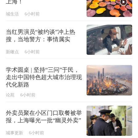
上海！
城生活
6小时前
当红男演员“被约谈”冲上热
搜，当地警方：事情属实
新瞰点
6小时前
学术圆桌 | 坚持“三问”于民，
走出中国特色超大城市治理现
代化新路
论苑
6小时前
外卖员聚在小区门口取餐被举
报，上海曝光一批“幽灵外卖”
城事更新
6小时前