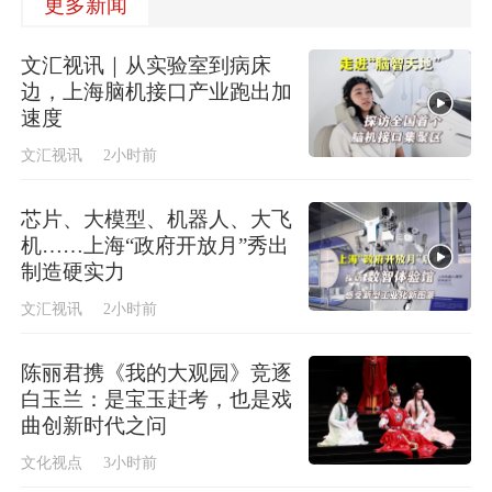
更多新闻
文汇视讯｜从实验室到病床
边，上海脑机接口产业跑出加
速度
文汇视讯
2小时前
芯片、大模型、机器人、大飞
机……上海“政府开放月”秀出
制造硬实力
文汇视讯
2小时前
陈丽君携《我的大观园》竞逐
白玉兰：是宝玉赶考，也是戏
曲创新时代之问
文化视点
3小时前