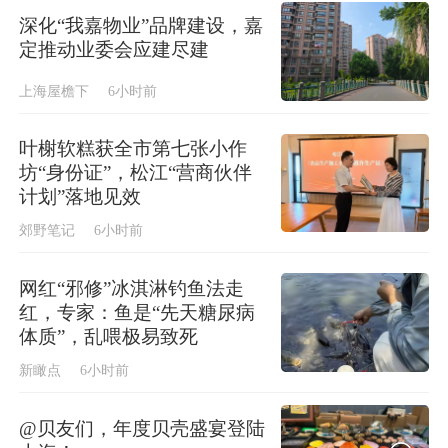
深化“我嘉物业”品牌建设，嘉
定推动业委会应建尽建
上海屋檐下
6小时前
叶榭软糕获全市第七张小作
坊“身份证”，松江“营商伙伴
计划”落地见效
郊野笔记
6小时前
网红“邪修”冰淇淋钓鱼法走
红，专家：鱼是“先天糖尿病
体质”，乱喂极易致死
新瞰点
6小时前
@贝友们，年度贝壳盛宴登陆