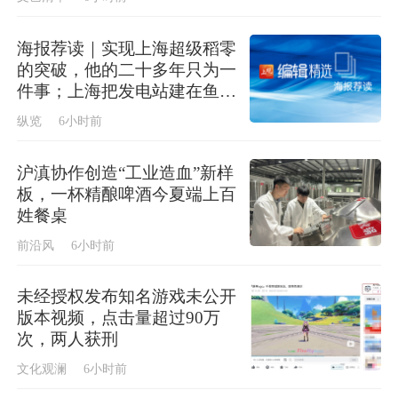
海报荐读｜实现上海超级稻零
的突破，他的二十多年只为一
件事；上海把发电站建在鱼塘
上，今年首批“零碳蟹”即将上
纵览
6小时前
市
沪滇协作创造“工业造血”新样
板，一杯精酿啤酒今夏端上百
姓餐桌
前沿风
6小时前
未经授权发布知名游戏未公开
版本视频，点击量超过90万
次，两人获刑
文化观澜
6小时前