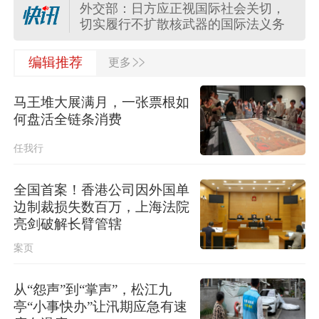
外交部：日方应正视国际社会关切，
切实履行不扩散核武器的国际法义务
>>
“白海豚”登陆地点更新！中央气象台升
编辑推荐
更多
级台风预警
马王堆大展满月，一张票根如
关于对派拓公司在华销售产品启动网
何盘活全链条消费
络安全审查的公告
任我行
台风“白海豚”影响我国已成定局 即将
进入48小时台风警戒线
全国首案！香港公司因外国单
边制裁损失数百万，上海法院
任前公示半年后，胡瑞连主动投案
亮剑破解长臂管辖
案页
外交部：日本“再军事化”已成地区和平
稳现实威胁，必须高度警惕
从“怨声”到“掌声”，松江九
亭“小事快办”让汛期应急有速