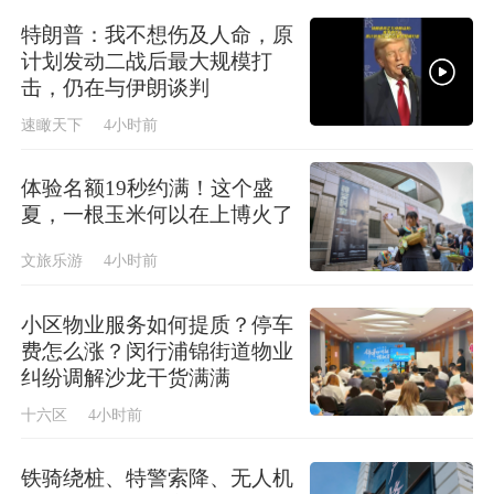
特朗普：我不想伤及人命，原
计划发动二战后最大规模打
击，仍在与伊朗谈判
速瞰天下
4小时前
体验名额19秒约满！这个盛
夏，一根玉米何以在上博火了
文旅乐游
4小时前
小区物业服务如何提质？停车
费怎么涨？闵行浦锦街道物业
纠纷调解沙龙干货满满
十六区
4小时前
铁骑绕桩、特警索降、无人机