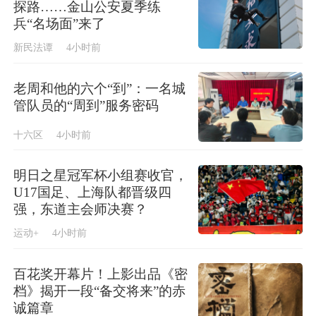
探路……金山公安夏季练
兵“名场面”来了
新民法谭
4小时前
老周和他的六个“到”：一名城
管队员的“周到”服务密码
十六区
4小时前
明日之星冠军杯小组赛收官，
U17国足、上海队都晋级四
强，东道主会师决赛？
运动+
4小时前
百花奖开幕片！上影出品《密
档》揭开一段“备交将来”的赤
诚篇章