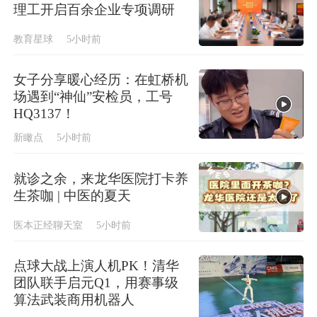
理工开启百余企业专项调研
教育星球
5小时前
女子分享暖心经历：在虹桥机
场遇到“神仙”安检员，工号
HQ3137！
新瞰点
5小时前
就诊之余，来龙华医院打卡养
生茶咖 | 中医的夏天
医本正经聊天室
5小时前
点球大战上演人机PK！清华
团队联手启元Q1，用赛事级
算法武装商用机器人