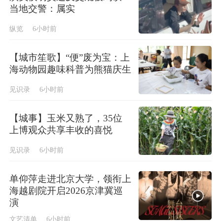
当地交警：属实
纵览
6小时前
【城市笙歌】“便”废为宝：上
海动物园趣味科普为熊猫庆生
见识录
6小时前
【城事】玉米又熟了，35位
上博观众共享丰收的喜悦
见识录
6小时前
单仰萍走进北京大学，领衔上
海越剧院开启2026京津冀巡
演
文艺清单
6小时前