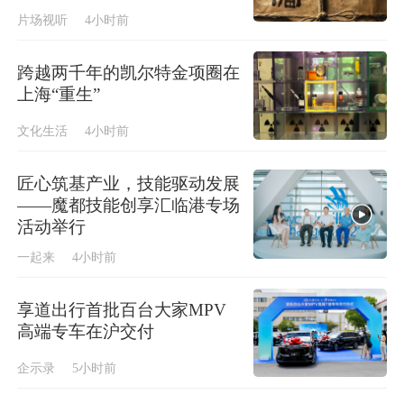
片场视听
4小时前
跨越两千年的凯尔特金项圈在
上海“重生”
文化生活
4小时前
匠心筑基产业，技能驱动发展
——魔都技能创享汇临港专场
活动举行
一起来
4小时前
享道出行首批百台大家MPV
高端专车在沪交付
企示录
5小时前