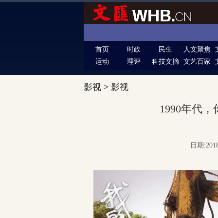
首页
时政
民生
人文聚焦
运动
理评
科技文摘
文艺百家
影视
>
影视
1990年代
日期:201