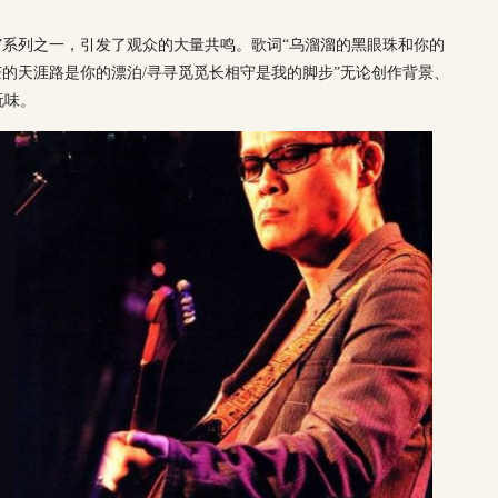
曲”系列之一，引发了观众的大量共鸣。歌词“乌溜溜的黑眼珠和你的
茫的天涯路是你的漂泊/寻寻觅觅长相守是我的脚步”无论创作背景、
玩味。