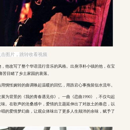
点击图片，跳转收看视频
物，他改写了整个华语流行音乐的风格。出身淳朴小镇的他，在宝
，也痛苦目睹了乡土家园的衰落。
佑用惆怅婉转的曲调唤起温暖的回忆，用跌宕心事挽留似水流年。
发展为背景的《我的青春遇见你》。一曲《恋曲1990》，不仅勾起
意味。在歌声的沧桑感中，爱情的主题延伸出了对故土的眷恋，以
吟唱的爱情梦幻曲，让观众体味出了更多人生颠沛的余味，赋予了