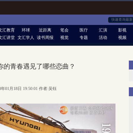
文汇教育
环球
近距离
笔会
医疗
汇演
影视
文汇讲堂
文汇学人
读书周报
视觉
专题
活动
视频
，你的青春遇见了哪些恋曲？
8年01月18日 19:50:01 作者:吴钰