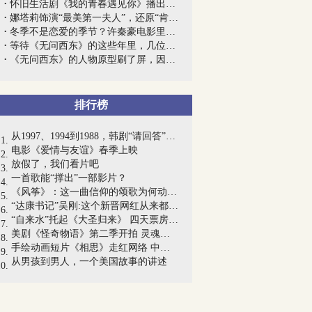
怀旧生活剧《我的青春遇见你》播出，温情...
娜塔莉饰演“最美第一夫人”，还原“肯尼...
冬季不是恋爱的季节？许秦豪电影里的四季...
等待《无问西东》的这些年里，几位主演里...
《无问西东》的人物原型刷了屏，因为他们...
排行榜
从1997、1994到1988，韩剧“请回答”系列...
电影《爱情与友谊》春季上映
放假了，我们看片吧
一首歌能“撑出”一部影片？
《风筝》：这一曲信仰的颂歌为何动人心魄
“达康书记”吴刚:这个新晋网红从来都是...
“自来水”托起《大圣归来》 四天票房惊...
美剧《怪奇物语》第二季开拍 灵魂人物“...
手绘动画短片《相思》走红网络 中国风动...
从男孩到男人，一个美国故事的讲述