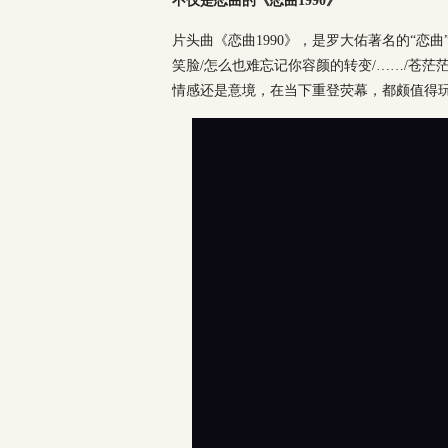
不仅是恋曲的《恋曲
1990
》
片头曲《恋曲1990》，是罗大佑著名的“恋
笑脸/怎么也难忘记你容颜的转变/……/苍茫
情感还是意境，在当下重登荧幕，都颇值得