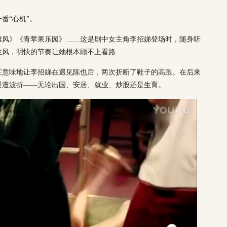
番“心机”。
雄风》《青苹果乐园》……这是剧中女主角李招娣登场时，随身听
生风，明快的节奏让她根本顾不上看路……
征意味地让李招娣在遇见陈也后，两次折断了鞋子的高跟。在后来
屡遭波折——无论出国、安居、就业、炒股还是生育。