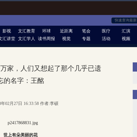
影视
文汇教育
环球
近距离
笔会
医疗
汇演
文汇讲堂
文汇学人
读书周报
视觉
专题
活动
视频
千万家，人们又想起了那个几乎已遗
忘的名字：王酩
8年02月27日 16:33:58 作者:李硕
世上有朵美丽的花