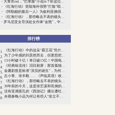
大青衣out，“巴掌脸”小花in？听这位教...
《红海行动》登陆海外强势“打脸”唱衰论...
《阿勒颇的最后一人》为叙利亚摘得首个奥...
《红海行动》，那些略去不表的镜头是对观...
罗马尼亚女导演处女作捧“金熊”，中国导...
排行榜
《红海行动》中的这朵“霸王花”凭什么在...
为了少年感的刘昊然而去，但更想把《唐人...
13小时破十亿！单日破13亿！中国电影票房...
《经典咏流传》泪目刷屏：那首孤独了300...
金庸剧曾是标准“演员的诞生”，为何后来...
左小青、张丰毅……《声临其境》收视又冲...
《红海行动》，那些略去不表的镜头是对观...
30年前的今天，这是张艺谋和巩俐的《请回...
没有亚洲面孔的《西游记》播出遭吐槽，但...
央视春晚小品为何让有些人“坐立不安”？