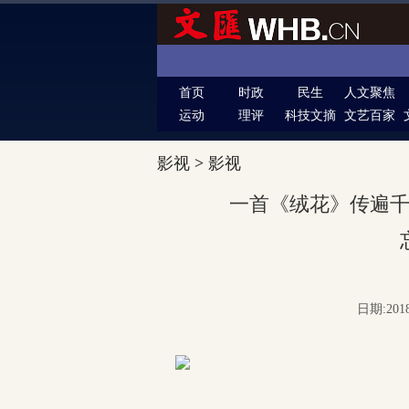
首页
时政
民生
人文聚焦
运动
理评
科技文摘
文艺百家
影视
>
影视
一首《绒花》传遍
日期:201