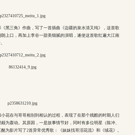
电影《黑三角》作曲，写了一首插曲《边疆的泉水清又纯》，这首歌
朗朗上口，再加上李谷一甜美细腻的演唱，遂使这首歌红遍大江南
一。
假小花在与哥哥相别到相认的过程，表现了在那个残酷的时期人们
时颇为轰动。其原因，一是故事情节好，同时有多位明星（陈冲、
王酩为影片写了2首异常优秀歌：《妹妹找哥泪花流》和《绒花》。