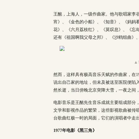
王酩，上海人，一级作曲家。他与歌唱家李
宵》、《金色的小船》、《知音》、《妈妈
花》、《六月荔枝红》、《莫叹息》、《忘
还有《祖国啊我父母之邦》、《沙鸥组曲》
▲
然而，这样具有极高音乐天赋的作曲家，在1
说出自己家的地址，但未及被送至医院便陷入昏迷
然长逝，当日傍晚北京突降大雪，一夜之间，
电影音乐是王酩先生音乐成就主要组成部分
文学和影视作品的繁荣，这些影视歌曲被传
台歌曲红极一时的局面，它们的演唱者中走
1977年电影《黑三角》