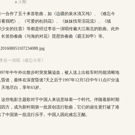
▲王酩
谷一合作了五十来首歌曲，如《边疆的泉水清又纯》、《难忘今
看看我吧》、《可爱的杜鹃花》、《妹妹找哥泪花流》、《绒
却少女的往昔》等都是经过李谷一演唱传遍大江南北的歌曲。此外
、长笛协奏曲《与海的对花》琵琶协奏曲《霸王卸甲》等。
李谷一演唱《难忘今宵》
997年中午外出散步时突发脑溢血，被人送上出租车时尚能清晰地
，最终在深度昏迷7天之后于1997年12月5日中午11点07分溘
天地尽白，享年63岁。
，这些电影主题歌对于中国人来说意味着一个时代。伴随着新时期
唱四方，成为新时期第一批原创流行歌曲，它们的诞生更打破了港
出了中国第一批流行乐手。中国人因此难忘王酩。