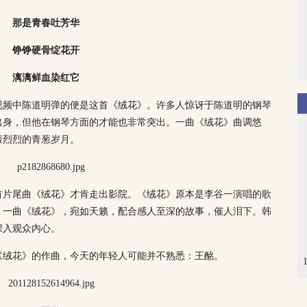
那是青春吐芳华
铮铮硬骨绽花开
漓漓鲜血染红它
视频中陈道明弹的便是这首《绒花》。许多人惊讶于陈道明的钢琴
出身，但他在钢琴方面的才能也非常突出。一曲《绒花》曲调悠
轰烈烈的青葱岁月。
首片尾曲《绒花》才肯走出影院。《绒花》原本是李谷一演唱的歌
。一曲《绒花》，宛如天籁，配合感人至深的故事，催人泪下。韩
深入观众内心。
《绒花》的作曲，今天的年轻人可能并不熟悉：王酩。