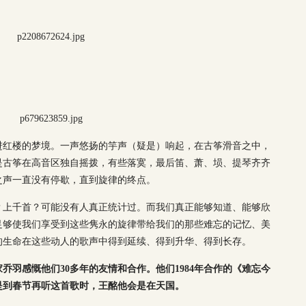
进红楼的梦境。一声悠扬的竽声（疑是）响起，在古筝滑音之中，
是古筝在高音区独自摇拨，有些落寞，最后笛、萧、埙、提琴齐齐
之声一直没有停歇，直到旋律的终点。
？上千首？可能没有人真正统计过。而我们真正能够知道、能够欣
足够使我们享受到这些隽永的旋律带给我们的那些难忘的记忆、美
的生命在这些动人的歌声中得到延续、得到升华、得到长存。
家乔羽感慨他们30多年的友情和合作。他们1984年合作的《难忘今
是到春节再听这首歌时，王酩他会是在天国。