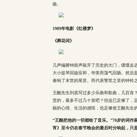
曲。
1989年电影《红楼梦》
《葬花词》
几声编磬钟鼓声敲开了历史的大门，缓缓走
大小提琴回旋应和，华美而荡气回肠。然后
奏响了末世的尾音。而代表警世之音的钟铃
王酩先生到底写过多少乐曲和歌曲，几百首
赏的，最多不过几十首吧？但这已足够了，
丽的心情、生活的感悟，也足够使王酩先生
“王酩把他的一切都给了音乐。”70岁的词作
宵》至今仍在春节晚会的最后时分响起，只