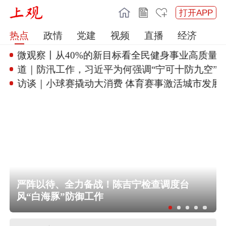
打开APP
热点
政情
党建
视频
直播
经济
时政微观察丨从40%的新目标看
全民健身事业高质量发
习言道｜防汛工作，习近平为何强
调“宁可十防九空”？
焦点访谈｜小球赛撬动大消费 体
育赛事激活城市发展
严阵以待、全力备战！陈吉宁检查调度台
风“白海豚”防御工作