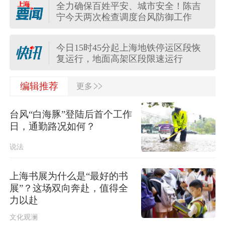
全力确保百姓平安、城市安全！陈吉
自然资源部对河北河南湖北启动地质
宁今天两次检查调度台风防御工作
灾害防御Ⅳ级响应
今日15时45分起上海地铁停运区段恢
复运行，地面高架区段限速运行
>>
“白海豚”将深入内陆，10余省份将有暴
编辑推荐
更多
雨
台风“白海豚”登陆后首个工作
驾校抱团涨价、协会牵头串谋……全
日，通勤路况如何？
国市场监管部门整治驾培垄断
说法
突发！泰国暖武里府行政组织办公楼
发生枪击，主席重伤
上海书展为什么是“最好的书
展”？这场双向奔赴，值得全
“白海豚”疯狂倒水，台风影响何时结束
力以赴
→
文化观澜