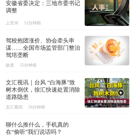
安徽省委决定：三地市委书记
调整
上官河
51分钟前
驾校抱团涨价、协会牵头串
谋……全国市场监管部门整治
驾培垄断
纵览
55分钟前
文汇视讯｜台风 “白海豚”致
树木倒伏，徐汇快速处置消除
道路隐患
文汇视讯
56分钟前
聊什么推什么，手机真的
在“偷听”我们说话吗？