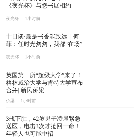
《夜光杯》与您书展相约
夜光杯
1小时前
十日谈·最是书香能致远｜何
菲：任时光匆匆，我都“在场”
夜光杯
1小时前
英国第一所“超级大学”来了！
格林威治大学与肯特大学宣布
合并| 新民侨梁
侨梁
1小时前
3瓶下肚，42岁男子凌晨紧急
送医，电击3次才抢回一命！
年轻人也可能中招