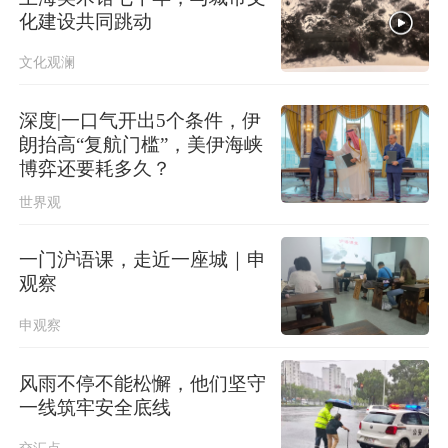
化建设共同跳动
文化观澜
深度|一口气开出5个条件，伊
朗抬高“复航门槛”，美伊海峡
博弈还要耗多久？
世界观
一门沪语课，走近一座城｜申
观察
申观察
风雨不停不能松懈，他们坚守
一线筑牢安全底线