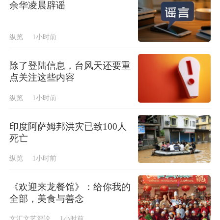
余华凌晨辟谣
纵览
1小时前
除了登陆信息，台风天还要重
点关注这些内容
纵览
1小时前
印度阿萨姆邦洪灾已致100人
死亡
纵览
1小时前
《欢迎来龙餐馆》：给你我的
全部，美食与善念
文汇文艺评论
1小时前