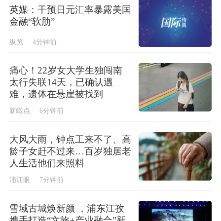
英媒：干预日元汇率暴露美国
金融“软肋”
纵览
4分钟前
痛心！22岁女大学生独闯南
太行失联14天，已确认遇
难，遗体在悬崖被找到
新瞰点
6分钟前
大风大雨，钟点工来不了、高
龄子女赶不过来…百岁独居老
人生活他们来照料
浦江眼
7分钟前
雪域古城焕新颜 ，浦东江孜
携手打造“文旅+产业融合”新