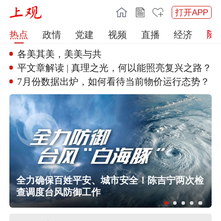
打开APP
热点
政情
党建
视频
直播
经济
各美其美，美美与共
·任平文章解读 | 真理
之光，何以能照亮复兴之路？
7月份数据出炉，如何看待当前物
价运行态势？
奔
全力确保百姓平安、城市安全！陈吉宁两次检
查调度台风防御工作