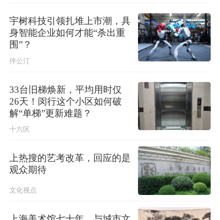
自然资源部对河北河南湖北启动地质
灾害防御Ⅳ级响应
宇树科技引领扎堆上市潮，具
身智能企业如何才能“杀出重
今日15时45分起上海地铁停运区段恢
围”？
复运行，地面高架区段限速运行
伴公汀
33台旧梯焕新，平均用时仅
26天！闵行这个小区如何破
解“单梯”更新难题？
十六区
上热搜的艺考改革，回应的是
观众期待
文化视点
上海美术馆七十年，与城市文