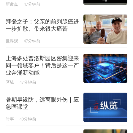
新瞰点
47分钟前
拜登之子：父亲的前列腺癌进
一步扩散、带来很大痛苦
世界观
47分钟前
上海多处普洛斯园区密集迎来
同一领域客户！背后是这一产
业奔涌新动能
区域
47分钟前
暑期早设防，远离眼外伤｜应
急医课堂
时事
49分钟前