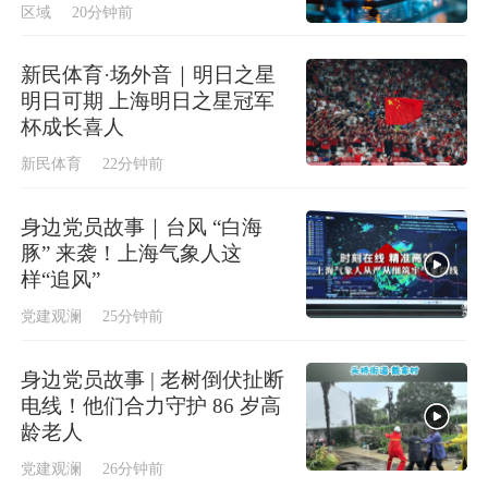
区域
20分钟前
新民体育·场外音｜明日之星
明日可期 上海明日之星冠军
杯成长喜人
新民体育
22分钟前
身边党员故事｜台风 “白海
豚” 来袭！上海气象人这
样“追风”
党建观澜
25分钟前
身边党员故事 | 老树倒伏扯断
电线！他们合力守护 86 岁高
龄老人
党建观澜
26分钟前