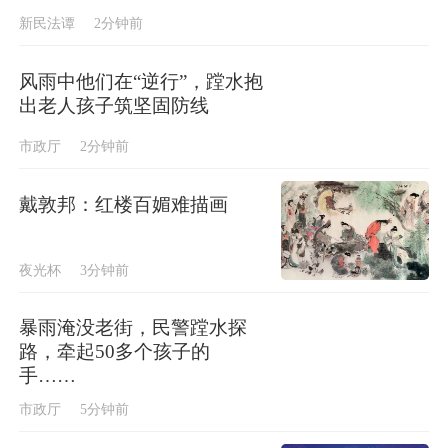
新民法谭
2分钟前
风雨中他们在“逆行”，蹚水抱
出老人孩子筑坚固防线
市政厅
2分钟前
戴敦邦：红楼百媚难描画
夜光杯
3分钟前
暴雨淹没老街，民警蹚水探
路，牵起50多个孩子的
手……
市政厅
5分钟前