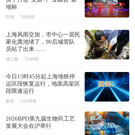
地标
区域
7分钟前
上海风雨交加，市中心一居民
家化粪池堵了，90后城管队
员站了出来……
浦江眼
7分钟前
今日15时45分起上海地铁停
运区段恢复运行，地面高架区
段限速运行
纵览
15分钟前
2026BPD第九届生物药工艺
发展大会在沪举行