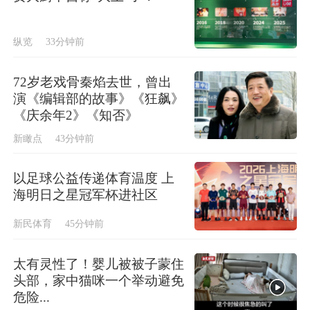
纵览
33分钟前
72岁老戏骨秦焰去世，曾出
演《编辑部的故事》《狂飙》
《庆余年2》《知否》
新瞰点
43分钟前
以足球公益传递体育温度 上
海明日之星冠军杯进社区
新民体育
45分钟前
太有灵性了！婴儿被被子蒙住
头部，家中猫咪一个举动避免
危险...