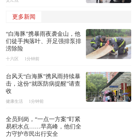
交汇点
更多新闻
“白海豚”携暴雨夜袭金山，他
们徒手掏落叶、开足强排泵排
涝除险
十六区
1分钟前
台风天“白海豚”携风雨持续暴
击，这份“就医防病提醒”请查
收
健康生活
1分钟前
全员到岗，“一点一方案”盯紧
易积水点……早高峰，他们全
力守护市民出行安全