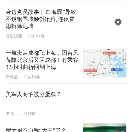
身边党员故事 | “白海豚”导致
不锈钢围墙倾斜!他们连夜冒
雨拆除危墙
党建观澜
26分钟前
一航班从成都飞上海，因台风
备降北京后又回成都！有乘客
32小时曲折回到上海
新瞰点
26分钟前
美军火商怕被分蛋糕？
纵览
32分钟前
费大厨不自称“大王”了？