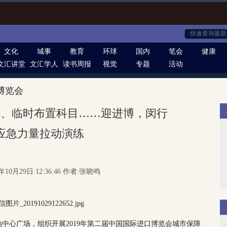
文化
城事
教育
环球
国内
笔会
健康
文汇讲堂
文汇学人
读书周报
视觉
专题
活动
博览会
呼、临时布置科目……迎进博，闵行
应急力量拉动演练
年10月29日 12:36:46 作者:张晓鸣
中心广场，组织开展2019年第二届中国国际进口博览会城市保障