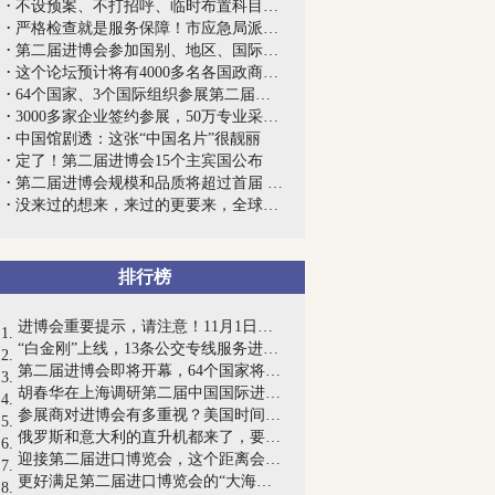
不设预案、不打招呼、临时布置科目……迎...
严格检查就是服务保障！市应急局派出检查...
第二届进博会参加国别、地区、国际组织和...
这个论坛预计将有4000多名各国政商学界和...
64个国家、3个国际组织参展第二届进博会
3000多家企业签约参展，50万专业采购商和...
中国馆剧透：这张“中国名片”很靓丽
定了！第二届进博会15个主宾国公布
第二届进博会规模和品质将超过首届 展览...
没来过的想来，来过的更要来，全球各个角...
排行榜
进博会重要提示，请注意！11月1日至10日...
“白金刚”上线，13条公交专线服务进博会
第二届进博会即将开幕，64个国家将参加国...
胡春华在上海调研第二届中国国际进口博览...
参展商对进博会有多重视？美国时间晚上10...
俄罗斯和意大利的直升机都来了，要在进博...
迎接第二届进口博览会，这个距离会场最近...
更好满足第二届进口博览会的“大海般”市...