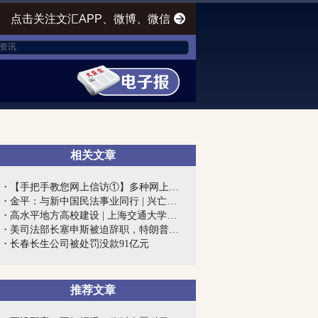
点击关注文汇APP、微博、微信
相关文章
【手把手教您网上信访①】多种网上信访渠...
金平：与新中国民法事业同行 | 兴亡匹夫...
高水平地方高校建设 | 上海交通大学医学...
美司法部长塞申斯被迫辞职，特朗普终向“...
长春长生公司被处罚没款91亿元
推荐文章