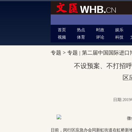
首页
热点
时政
娱乐
视频
体育
评论
科技
专题
>
专题 | 第二届中国国际进口
不设预案、不打招
区
日期:2019
日前，闵行区应急办会同新虹街道在虹桥新地