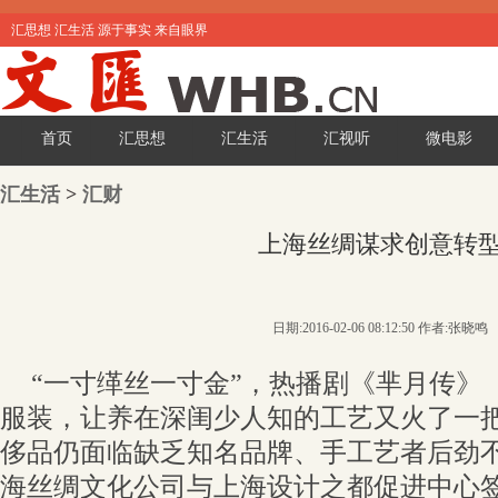
汇思想 汇生活 源于事实 来自眼界
首页
汇思想
汇生活
汇视听
微电影
汇生活
>
汇财
上海丝绸谋求创意转
日期:2016-02-06 08:12:50 作者:张晓鸣
“一寸缂丝一寸金”，热播剧《芈月传》
服装，让养在深闺少人知的工艺又火了一
侈品仍面临缺乏知名品牌、手工艺者后劲
海丝绸文化公司与上海设计之都促进中心