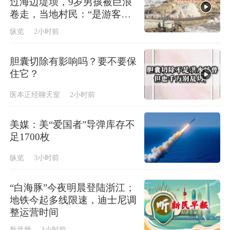
过海边堤坝，9岁男孩被巨浪
卷走，当地村民：“是游客，
找小路爬了进去”
纵览
2小时前
胆囊切除有影响吗？要不要保
住它？
医本正经聊天室
2小时前
美媒：美“爱国者”导弹库存不
足1700枚
纵览
3小时前
“白海豚”今夜明晨登陆浙江；
地铁今起多线限速，迪士尼调
整运营时间
新音频
3小时前