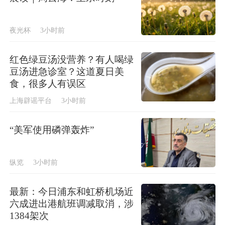
夜光杯
3小时前
红色绿豆汤没营养？有人喝绿
豆汤进急诊室？这道夏日美
食，很多人有误区
上海辟谣平台
3小时前
“美军使用磷弹轰炸”
纵览
3小时前
最新：今日浦东和虹桥机场近
六成进出港航班调减取消，涉
1384架次