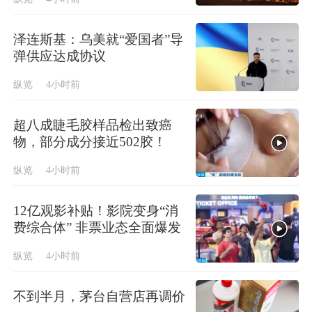
泽连斯基：乌美就“爱国者”导
弹供应达成协议
纵览
4小时前
超八成睫毛胶样品检出致癌
物，部分成分接近502胶！
纵览
4小时前
12亿观影补贴！影院变身“消
费综合体” 非票业态全面爆发
纵览
4小时前
不到半月，茅台自营店再调价