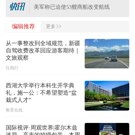
美军称已迫使53艘商船改变航线
>>
编辑推荐
更多
上海发布海浪橙色预警！
从一事整改到全域规范，新疆
上海更新中心城区暴雨黄色预警信号
自驾收费改革回应游客期待｜
为暴雨橙色预警信号
文旅观察
任我行
西湖大学举行本科生开学典
礼，施一公：不希望塑造“盆
栽式人才”
教育在线
国际视评·周观世界|霍尔木兹
迷局，高市的狡猾包装，本周