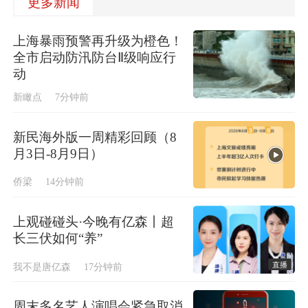
更多新闻
上海暴雨预警再升级为橙色！
全市启动防汛防台Ⅱ级响应行
动
新瞰点
7分钟前
新民海外版一周精彩回顾（8
月3日-8月9日）
侨梁
14分钟前
上观碰碰头·今晚有亿森丨超
长三伏如何“养”
直播
我不是唐亿森
17分钟前
周末多名艺人演唱会紧急取消