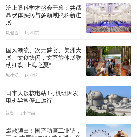
沪上眼科学术盛会开幕：共话
晶状体疾病与多领域眼科新进
展
康健园
1小时前
国风潮流、次元盛宴、美洲大
展、文创快闪，文商旅体展联
动狂欢“上海之夏”
城生活
1小时前
日本大饭核电站3号机组因发
电机异常停止运行
纵览
1小时前
爆款频出！国产动画工业链，