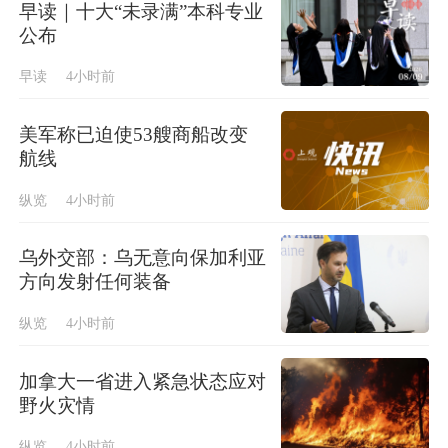
早读｜十大“未录满”本科专业
公布
早读
4小时前
美军称已迫使53艘商船改变
航线
纵览
4小时前
乌外交部：乌无意向保加利亚
方向发射任何装备
纵览
4小时前
加拿大一省进入紧急状态应对
野火灾情
纵览
4小时前