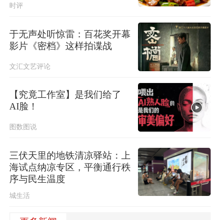
时评
于无声处听惊雷：百花奖开幕
影片《密档》这样拍谍战
文汇文艺评论
【究竟工作室】是我们给了
AI脸！
图数图说
三伏天里的地铁清凉驿站：上
海试点纳凉专区，平衡通行秩
序与民生温度
城生活