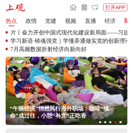
打开APP
热点
政情
党建
视频
直播
经济
题片丨奋力开创中国式现代
化建设新局面——习近平总
上海发布海浪橙色预警！
学习新语·铸魂强党｜学懂弄通做
实党的创新理论
上半年我国经营主体结构持续优化
上海更新中心城区暴雨黄色预警信号
为暴雨橙色预警信号
中央气象台三预警齐发，“白海豚”最新
位置公布
2026年7月份居民消费价格同比上涨
0.5%
在
“午睡经济”悄然风行海外职场：咖啡“续
命”成过往，小憩“补觉”正吃香
日本熊本县发生4.2级地震