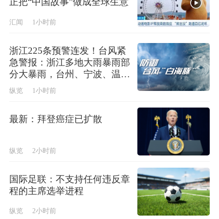
正把“中国故事”做成全球生意
汇闻
1小时前
浙江225条预警连发！台风紧
急警报：浙江多地大雨暴雨部
分大暴雨，台州、宁波、温
州、丽水、金华、绍兴等地局
纵览
1小时前
部特大暴雨
最新：拜登癌症已扩散
纵览
2小时前
国际足联：不支持任何违反章
程的主席选举进程
纵览
2小时前