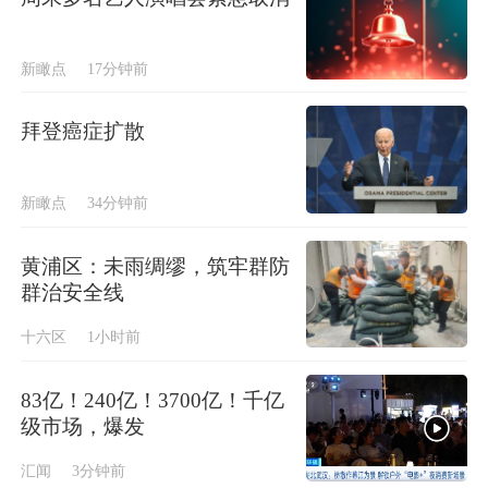
新瞰点
17分钟前
拜登癌症扩散
新瞰点
34分钟前
黄浦区：未雨绸缪，筑牢群防
群治安全线
十六区
1小时前
83亿！240亿！3700亿！千亿
级市场，爆发
汇闻
3分钟前