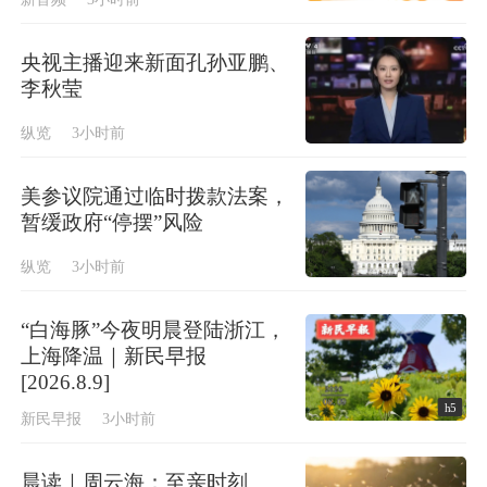
央视主播迎来新面孔孙亚鹏、
李秋莹
纵览
3小时前
美参议院通过临时拨款法案，
暂缓政府“停摆”风险
纵览
3小时前
“白海豚”今夜明晨登陆浙江，
上海降温｜新民早报
[2026.8.9]
h5
新民早报
3小时前
晨读｜周云海：至亲时刻