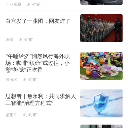
产业观察
3小时前
白宫发了一张图，网友炸了
纵览
3小时前
“午睡经济”悄然风行海外职
场：咖啡“续命”成过往，小
憩“补觉”正吃香
深海区
3小时前
思想者｜焦永利：共同求解人
工智能“治理方程式”
思想汇
4小时前