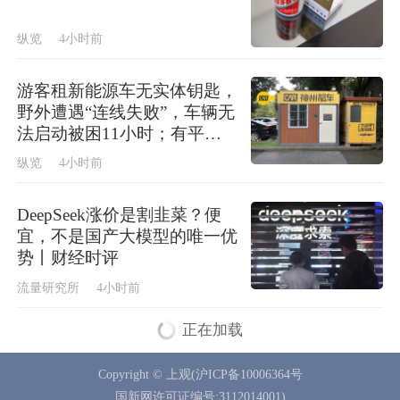
纵览
4小时前
游客租新能源车无实体钥匙，
野外遭遇“连线失败”，车辆无
法启动被困11小时；有平台
表示特定品牌只能手机解锁
纵览
4小时前
DeepSeek涨价是割韭菜？便
宜，不是国产大模型的唯一优
势丨财经时评
流量研究所
4小时前
正在加载
Copyright © 上观(沪ICP备10006364号
国新网许可证编号:3112014001)