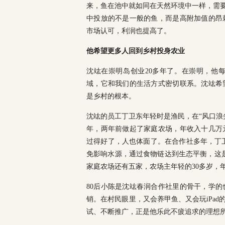
来，鱼在池中就如同在天然环境中一样，需要
中投放的不是一般的鱼，而是高附加值的昂
市场认可，利润也提高了。
他希望更多人回到乡村投身农业
沈竑在崇明岛创业20多年了。在崇明，他
域，它和我们的生活方式密切联系。沈竑希
是乡村的根本。
沈竑的员工丁卫东年轻时是渔民，在“风口浪
年，两年前做起了家庭农场，年收入十几万
过得好了，人也体面了。在合作社多年，丁卫
免影响水源，通过食物链达到生态平衡，这
家庭农场还有五家，农场主年轻的30多岁，年
80后小陈是沈竑春润合作社里的骨干，学
销。在村民眼里，又会养甲鱼、又会玩iPa
试、不断推广，正是他乐此不疲追求的理想