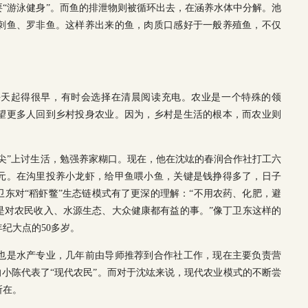
“游泳健身”。而鱼的排泄物则被循环出去，在涵养水体中分解。池
刺鱼、罗非鱼。这样养出来的鱼，肉质口感好于一般养殖鱼，不仅
每天起得很早，有时会选择在清晨阅读充电。农业是一个特殊的领
望更多人回到乡村投身农业。因为，乡村是生活的根本，而农业则
尖”上讨生活，勉强养家糊口。现在，他在沈竑的春润合作社打工六
元。在沟里投养小龙虾，给甲鱼喂小鱼，关键是钱挣得多了，日子
东对“稻虾鳖”生态链模式有了更深的理解：“不用农药、化肥，避
是对农民收入、水源生态、大众健康都有益的事。”像丁卫东这样的
纪大点的50多岁。
的也是水产专业，几年前由导师推荐到合作社工作，现在主要负责营
d的小陈代表了“现代农民”。而对于沈竑来说，现代农业模式的不断尝
所在。