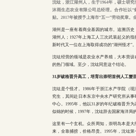
沈竑，浙江湖州人，生于1964年，硕士研
沐雨生态农业有限公司总经理。合作社以“虾
贴。2017年被授予上海市“五一”劳动奖章
湖州是一座有着商业基因的城市。追溯历史
湖州人；1927年上海工人三次武装起义的
新时代又一位在上海取得成功的“湖州怪才”
沈竑经营的领域是农业水产养殖，大本营设
的热门领域。至少，沈竑同意这个结论。
31岁破格晋升高工，培育出崇明首例人工蟹
沈竑是个怪才。1986年于浙江水产学院（
究生，其间赴日本东京中央水产研究所从事研
中心。1995年，他以31岁的年纪破格晋
似锦的时候，1997年，沈竑辞去国家海洋局
这里有一个玄机。众所周知，崇明岛本是大
来，全靠捕捞，价格昂贵。1995年，沈竑