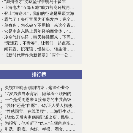
“湖州怪才”沈竑坚守崇明岛十多年：喂乌...
上海电力“五降五减”助力营商环境再升级...
登上“海巡01”，我们的征途是星辰大海
霸气了！央行官员为汇率发声：完全有能力...
单身狗，怎么破？不用怕，来这个青年人才...
它是南京东路上最年轻的商业体，4周年生...
冷空气打头阵，晴天接踵而来，下周中上海...
“无迷彩，不青春”，让我们一起点亮青春...
闻花香、识花语，慢徒步、轻生活……原来...
【新时代新作为新篇章】"两个一公里"的创...
排行榜
央视315晚会刚刚结束，这些企业今晚别想...
17岁男孩自杀背后，隐藏着互联网的巨大黑洞
一个是受周恩来直接领导的中共高级女特工...
“强奸”还是“自愿”，4名证人受人指使...
“性感国宝、在线叉腰”，上海野生动物园...
结婚5天后夫妻俩闹到派出所，民警一查发...
为报复，他剪断了“仇人”车辆的刹车油管！
引诱、卧底、内奸、举报、圈套……浴场内...