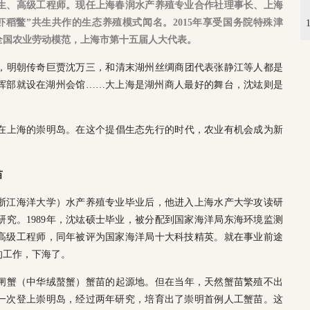
究生、高级工程师。现任上海春润水产养殖专业合作社理事长、上海
稻鳖”共生共作的生态养殖模式闻名。2015年享受国务院特殊津
。全国农业劳动模范，上海市第十五届人大代表。
，明朝传奇巨贾沈万三，和清末湖州丝绸商团代表张静江等人都是
指挥部就设在湖州会馆……大上海是湖州商人最好的舞台，沈竑则是
。
在上海的崇明岛。在这个提倡生态先行的时代，农业有机会成为新
苗
现浙江海洋大学）水产养殖专业毕业后，他进入上海水产大学攻读研
究。1989年，沈竑硕士毕业，被分配到国家海洋局东海环境监测
升为高级工程师，同年被评为国家海洋局十大科技精英。就在事业前途
的工作，下海了。
闸蟹（中华绒螯蟹）蟹苗的起源地。但在当年，天然蟹苗繁殖不出
第一次登上崇明岛，经过两年研究，培育出了崇明首例人工蟹苗。这