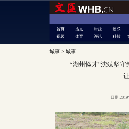
首页
热点
时政
娱乐
视频
体育
评论
科技
城事
>
城事
“湖州怪才”沈竑坚守
让
日期:2019