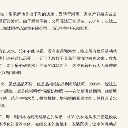
沈竑非常果断地作出下海的决定，受聘于崇明一家水产养殖实业公
历过波折。由于经营不善，公司无法正常运转。2004年，沈竑二
立上海沐雨生态农业有限公司，自己挂帅担任总经理。
有自来水、没有有线电视、没有空调和浴室，晚上所有娱乐活动就
房门热得难以忍受，一开门无数蚊子又毫不留情地向你袭来；数九
而，对于醉心研究水产养殖的沈竑而言，这里有着外行人无法理解
象力自由驰骋。
又小。虽然品质不错，但是品相难以得到市场认可。2005年，沈竑主
换句话说，就是给崇明蟹“喝酸奶增肥”——在幼蟹养殖期间，往蟹塘
杆菌，结合种植水草，投放螺蛳，增强蟹的肠胃功能，并且调节水
鲜事。
”。即，利用林地间天然存在的沟壑，将3%的林地沟系开挖建设成
水体净化的涵养水体。在细长条的鱼池中，安装泵机，让水体流动起