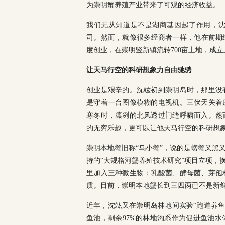
为崇明蟹养殖产业带来了可观的经济收益。
我们无从知道是不是湖商基因起了作用，
司。然而，就像很多经商者一样，他在前期经
度创业，在崇明竖新镇流转700亩土地，成
让天马行空的科研想象力自由驰骋
创业是艰辛的。沈竑初到崇明岛时，那里没
是守着一台图像模糊的电视机。三伏天关着
寒冬时，凛冽的北风透过门缝呼啸而入。然
的无穷乐趣，更可以让他天马行空的科研想
崇明本地蟹旧称“乌小蟹”，说的是螃蟹又黑
持的“大规格河蟹养殖技术研究”项目立项，
里加入三种微生物：乳酸菌、酵母菌、芽孢
质。目前，崇明本地蟹长到三四两已不是新
近年，沈竑又在崇明岛林地间实验“跑道养鱼
鱼池，剩余97%的林地沟系作为促进鱼池