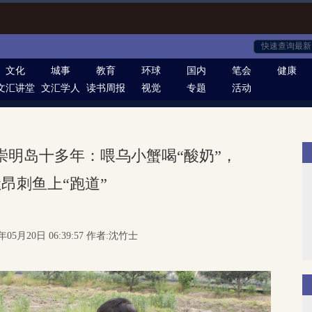
文化
城事
教育
环球
国内
笔会
健康
文汇讲堂
文汇学人
读书周报
视觉
专题
活动
崇明岛十多年：喂乌小蟹喝“酸奶”，
昂刺鱼上“跑道”
年05月20日 06:39:57 作者:沈竹士