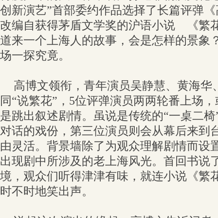
创新演艺”首部委约作品选择了长篇评弹《
改编自获得茅盾文学奖的沪语小说 《繁
道来一个上海人的故事，会是怎样的景象
场一探究竟。
高博文领衔，青年演员吴静慧、黄海华
同“说繁花”，5位评弹演员两两轮番上场
是跳出叙述剧情。虽说是传统的“一桌二椅
对话的戏份，第三位演员则会从幕后来到
由灵活。背景墙除了为观众理解剧情而设
出现剧中所涉及的老上海风光。首回书说
境，观众们听得津津有味，就连小说《繁
时不时地笑出声。