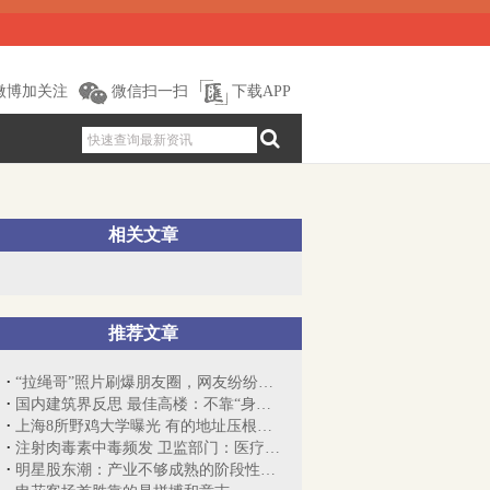
微博加关注
微信扫一扫
下载APP
相关文章
推荐文章
“拉绳哥”照片刷爆朋友圈，网友纷纷寻找...
国内建筑界反思 最佳高楼：不靠“身高”取胜
上海8所野鸡大学曝光 有的地址压根不存在
注射肉毒素中毒频发 卫监部门：医疗美容...
明星股东潮：产业不够成熟的阶段性现象