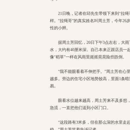
21日晚，记者在邱先生带领下来到“拉绳
样。“拉绳哥”的真实姓名叫周土芳，今年2
性的小辫。
据周土芳回忆，20日下午3点左右，大
水，大约有40厘米深。自己本来正跟店员一
像“稻草”一样在风雨里摇摇晃晃险些跌倒。
“我不能眼看着不伸把手。”周土芳在心
越多。旁边的住宅小区地势较高，里面1条
易。
眼看水位越来越高，周土芳来不及多想
急流，一直把他们送到小区门口。
“这段路有3米多，但在那么深的水里走
稳。”周土芳笑着告诉记者。