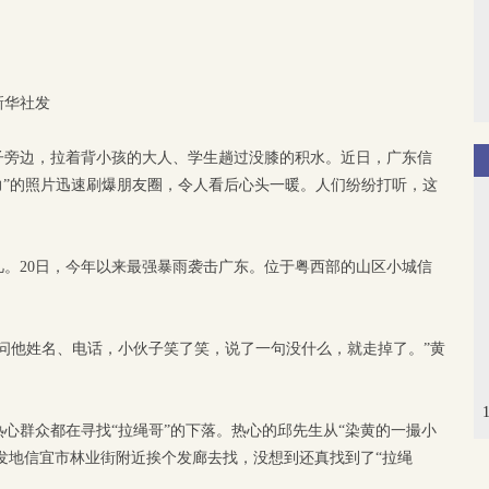
新华社发
子旁边，拉着背小孩的大人、学生趟过没膝的积水。近日，广东信
接力”的照片迅速刷爆朋友圈，令人看后心头一暖。人们纷纷打听，这
。20日，今年以来最强暴雨袭击广东。位于粤西部的山区小城信
问他姓名、电话，小伙子笑了笑，说了一句没什么，就走掉了。”黄
心群众都在寻找“拉绳哥”的下落。热心的邱先生从“染黄的一撮小
事发地信宜市林业街附近挨个发廊去找，没想到还真找到了“拉绳