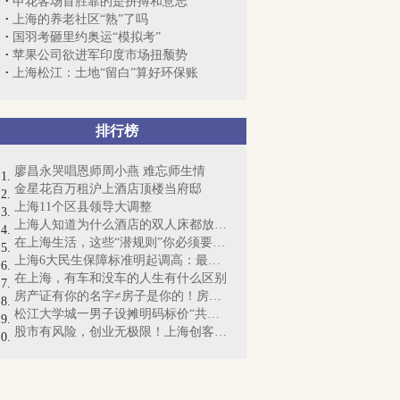
申花客场首胜靠的是拼搏和意志
上海的养老社区“熟”了吗
国羽考砸里约奥运“模拟考”
苹果公司欲进军印度市场扭颓势
上海松江：土地“留白”算好环保账
排行榜
廖昌永哭唱恩师周小燕 难忘师生情
金星花百万租沪上酒店顶楼当府邸
上海11个区县领导大调整
上海人知道为什么酒店的双人床都放4个枕...
在上海生活，这些“潜规则”你必须要懂！
上海6大民生保障标准明起调高：最低工资...
在上海，有车和没车的人生有什么区别
房产证有你的名字≠房子是你的！房产证即...
松江大学城一男子设摊明码标价“共享女友...
股市有风险，创业无极限！上海创客梦想起航