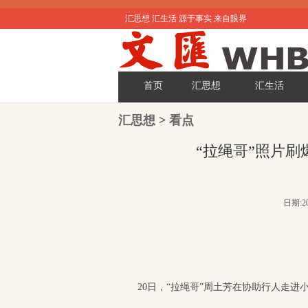
汇思想 汇生活 源于事实 来自眼界
首页
汇思想
汇生活
汇思想
>
看点
“拉绳哥”照片
日期:20
20日，“拉绳哥”周土芳在协助行人走进