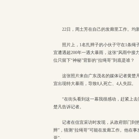
22日，周土芳在自己的发廊里工作。均
照片上，1名扎辫子的小伙子守在1条绳
宜遭遇超200年一遇大暴雨，这张“风雨中
位只留下“神秘”背影的“拉绳哥”到底是谁？
这张照片来自广东茂名的媒体记者黄楚凡
宜出现特大暴雨，导致8人死亡、4人失踪。
“在街头看到这一幕我很感动，赶紧上去
楚凡告诉记者。
记者在信宜采访时发现，从政府部门到热
辫”，猜测“拉绳哥”可能在发廊工作。他在
哥”。