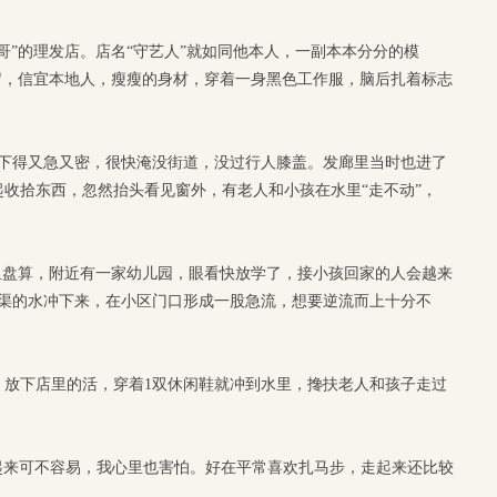
哥”的理发店。店名“守艺人”就如同他本人，一副本本分分的模
6岁，信宜本地人，瘦瘦的身材，穿着一身黑色工作服，脑后扎着标志
雨下得又急又密，很快淹没街道，没过行人膝盖。发廊里当时也进了
起收拾东西，忽然抬头看见窗外，有老人和小孩在水里“走不动”，
里盘算，附近有一家幼儿园，眼看快放学了，接小孩回家的人会越来
暗渠的水冲下来，在小区门口形成一股急流，想要逆流而上十分不
，放下店里的活，穿着1双休闲鞋就冲到水里，搀扶老人和孩子走过
起来可不容易，我心里也害怕。好在平常喜欢扎马步，走起来还比较