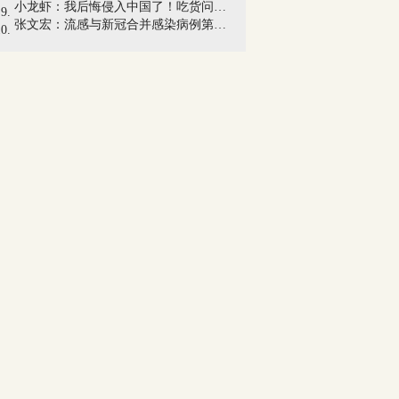
小龙虾：我后悔侵入中国了！吃货问：它吃...
张文宏：流感与新冠合并感染病例第一波疫...