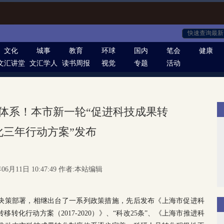
文化
城事
教育
环球
国内
笔会
健康
文汇讲堂
文汇学人
读书周报
视觉
专题
活动
体系！本市新一轮“促进科技成果转
化三年行动方案”发布
06月11日 10:47:49 作者:本站编辑
决策部署，相继出台了一系列政策措施，先后发布《上海市促进科
化行动方案（2017-2020）》、“科改25条”、《上海市推进科