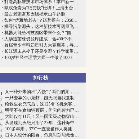
打造高标准技术市场体系！本市新一轮“促...
赋权免责为“纸变钱”松绑！上海出台新一...
最古老家畜基因组揭示山羊起源
如何“优雅地老去”？诺奖得主：2050年全...
探寻污染源头，这种新技术可测量飞机飞行...
机器人能给科技园区带来什么？“园企携手...
人肠道菌株资源库建成，含400个不同物种...
首届青少年科幻星引力大赛启幕，寻找100...
长江源未来变干还是变湿？科学家重建该区...
100岁神经生理学大师一生做了1000个动物...
排行榜
又一种外来物种“入侵”了我们的湖，能...
一只变异的小龙虾，能无限自我复制，25年...
给救生衣充气后，这125名飞机乘客竟提早...
明明不在食物链顶层，但它的智力已高到令...
大陆仅存11只！又一国宝级动物穿山甲被宣...
从发现到灭绝只用了27年，这种海中巨兽经...
100多年来，37℃一直被当作人类健康的体...
日本人设计的阳台，危急时刻能救命！网友...