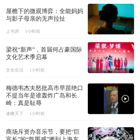
屋檐下的微观博弈：全能妈妈
与影子母亲的无声拉扯
上书房
1小时前
梁祝“新声”，首届何占豪国际
文化艺术季启幕
文化生活
1小时前
梅德韦杰夫怒批高市早苗绝口
不提当年是谁轰炸广岛和长
崎：真是耻辱
速瞰天下
1小时前
商场斥资办音乐节，要把“巨
富长”的“氛围感”搬到上海东