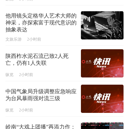
他用镜头定格华人艺术大师的
神采，亦探索富于现代意识的
抽象表达
文旅乐游
2小时前
陕西柞水泥石流已致2人死
亡，仍有1人失联
纵览
2小时前
中国气象局升级调整应急响应
为台风暴雨强对流三级
纵览
2小时前
岭南“大戏上团播”再添力作：