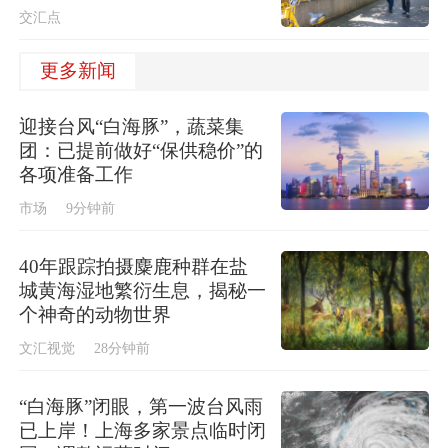
交汇点
更多新闻
迎接台风“白海豚”，蔬菜集
团：已提前做好“保供稳价”的
各项准备工作
市场
9分钟前
40年跟踪拍摄麋鹿种群在盐
城黄海湿地繁衍生息，揭秘一
个神奇的动物世界
文汇视觉
28分钟前
“白海豚”闭眼，第一波台风雨
已上岸！上海多家景点临时闭