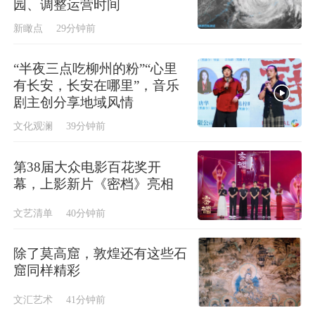
园、调整运营时间
新瞰点
29分钟前
“半夜三点吃柳州的粉”“心里
有长安，长安在哪里”，音乐
剧主创分享地域风情
文化观澜
39分钟前
第38届大众电影百花奖开
幕，上影新片《密档》亮相
文艺清单
40分钟前
除了莫高窟，敦煌还有这些石
窟同样精彩
文汇艺术
41分钟前