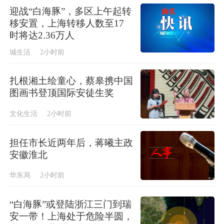
迎战“白海豚”，多区上午起转
移安置，上海转移人数至17
时将达2.36万人
城生活
2小时前
扎根湘土绘童心，蔡皋携中国
图画书登顶国际安徒生奖
文化生活
2小时前
担任市长近两年后，蒋曦主政
安徽淮北
华东局
2小时前
“白海豚”或登陆浙江三门到瑞
安一带！上海处于危险半圆，