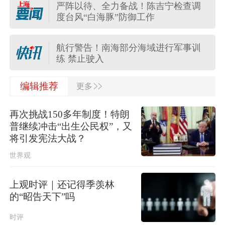
严阵以待、全力备战！陈吉宁检查调
国家防总对江苏安徽启动防汛防台风
度台风“白海豚”防御工作
四级应急响应
航行警告！南海部分海域进行军事训
练 禁止驶入
>>
迎战“白海豚”，多区上午起转移安置，
编辑推荐
更多
上海转移人数至17时将达2.36万人
再次挑战150多年制度！特朗
陕西柞水泥石流已致2人死亡，仍有1
普继续冲击“出生公民权”，又
人失联
将引发宪法大战？
世界观
中国气象局升级调整应急响应为台风
暴雨强对流三级
上观时评｜还记得季羡林
蔡皋在加拿大领取国际安徒生奖，系
的“昭告天下”吗
插画奖项60年来首位中国画家
时评