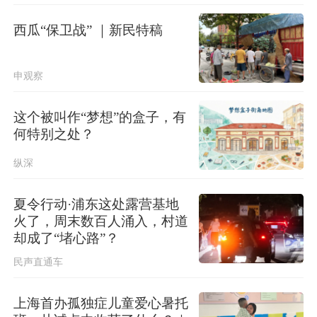
国家防总对江苏安徽启动防汛防台风
四级应急响应
西瓜“保卫战” ｜新民特稿
申观察
这个被叫作“梦想”的盒子，有
何特别之处？
纵深
夏令行动·浦东这处露营基地
火了，周末数百人涌入，村道
却成了“堵心路”？
民声直通车
上海首办孤独症儿童爱心暑托