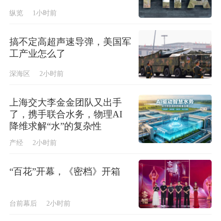
纵览
1小时前
搞不定高超声速导弹，美国军
工产业怎么了
深海区
2小时前
上海交大李金金团队又出手
了，携手联合水务，物理AI
降维求解“水”的复杂性
产经
2小时前
“百花”开幕，《密档》开箱
台前幕后
2小时前