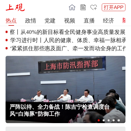
打开APP
热点
政情
党建
视频
直播
经济
时政微观察丨从40%的新目标看
全民健身事业高
学习进行时丨人民的健康、体质、
幸福一脉相承
“紧紧抓住那些惠及面广、牵一发
而动全身的工作”
严阵以待、全力备战！陈吉宁检查调度台
风“白海豚”防御工作
蔡皋在加拿大领取国际安徒生奖，系
插画奖项60年来首位中国画家