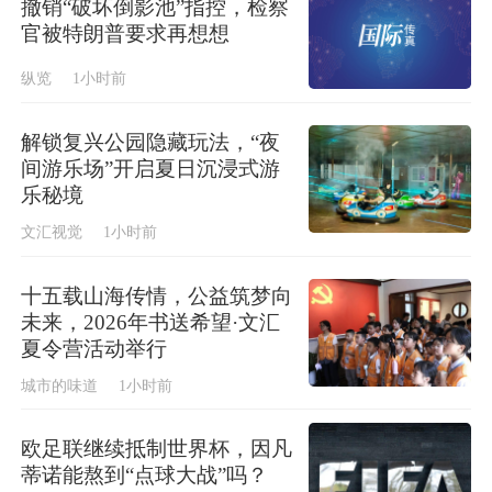
撤销“破坏倒影池”指控，检察
官被特朗普要求再想想
纵览
1小时前
解锁复兴公园隐藏玩法，“夜
间游乐场”开启夏日沉浸式游
乐秘境
文汇视觉
1小时前
十五载山海传情，公益筑梦向
未来，2026年书送希望·文汇
夏令营活动举行
城市的味道
1小时前
欧足联继续抵制世界杯，因凡
蒂诺能熬到“点球大战”吗？