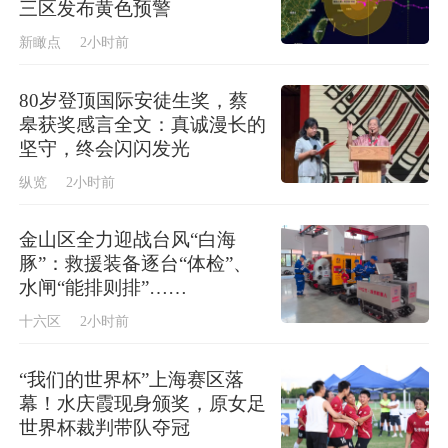
三区发布黄色预警
新瞰点
2小时前
80岁登顶国际安徒生奖，蔡
皋获奖感言全文：真诚漫长的
坚守，终会闪闪发光
纵览
2小时前
金山区全力迎战台风“白海
豚”：救援装备逐台“体检”、
水闸“能排则排”……
十六区
2小时前
“我们的世界杯”上海赛区落
幕！水庆霞现身颁奖，原女足
世界杯裁判带队夺冠