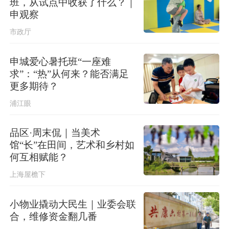
班，从试点中收获了什么？｜
申观察
市政厅
申城爱心暑托班“一座难
求”：“热”从何来？能否满足
更多期待？
浦江眼
品区·周末侃｜当美术
馆“长”在田间，艺术和乡村如
何互相赋能？
上海屋檐下
小物业撬动大民生｜业委会联
合，维修资金翻几番