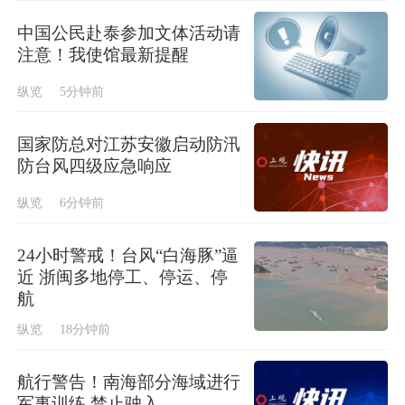
中国公民赴泰参加文体活动请
注意！我使馆最新提醒
纵览
5分钟前
国家防总对江苏安徽启动防汛
防台风四级应急响应
纵览
6分钟前
24小时警戒！台风“白海豚”逼
近 浙闽多地停工、停运、停
航
纵览
18分钟前
航行警告！南海部分海域进行
军事训练 禁止驶入